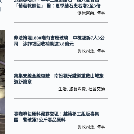
歡
追劇忘喝水、半年三度腎結石 婦人雙腎如
「葡萄乾麵包」 醫：夏季結石患者增2至3倍
加
健康醫藥
,
時事
非法掩埋1800噸有害廢玻璃 中檢起訴7人3公
司 涉詐領回收補助逾3.8億元
警政司法
,
時事
集集支線全線復駛 南投觀光鐵道重啟山城旅
遊新篇章
生活
,
旅食消費
,
社會交通
毒咖啡包原料藏露營區！越籍移工組販毒集
團 警破獲2公斤毒品原料
警政司法
,
時事