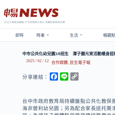
即時
時事
生活
暢觀
中市公共化幼兒園3/8招生 潭子園元宵活動暖身迎
2025 / 02 / 12
合作媒體
,
民生電子報
F
Li
C
分享連結：
ac
n
o
e
e
p
b
y
台中市政府教育局持續盤點公共化教保服
o
Li
海非營利幼兒園；另為配合家長送托需