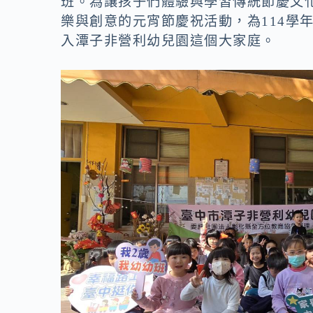
班。為讓孩子們體驗與學習傳統節慶文化
o
n
樂與創意的元宵節慶祝活動，為114學
k
k
入潭子非營利幼兒園這個大家庭。