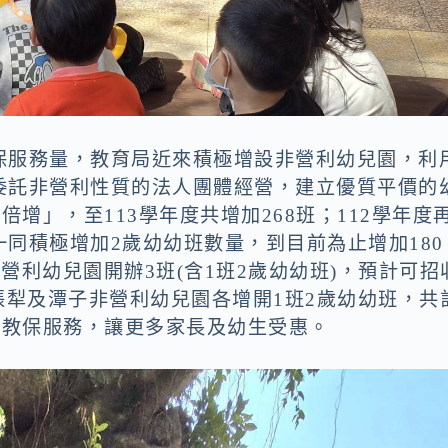
保服務量，教育局近來積極增設非營利幼兒園，利
委託非營利性質的法人團體經營，建立優質平價的
倍增」，至113學年度共增加268班；112學年度
同積極增加2歲幼幼班數量，到目前為止增加180
非營利幼兒園開辦3班(含1班2歲幼幼班)，預計可招
四張犁及潭子非營利幼兒園各增開1班2歲幼幼班，共
善教保服務，讓更多家長及幼生受惠。