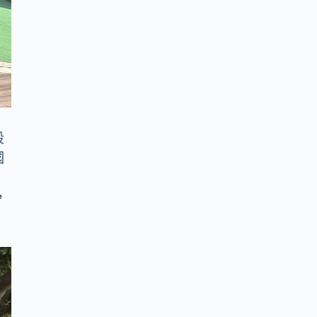
段
國
同
，