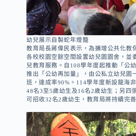
幼兒展示自製蛇年燈籠
教育局長蔣偉民表示，為擴增公共化教
各校校園空餘空間設置幼兒園園舍，並
兒教育服務。自108學年度起推動「公幼
推出「公幼再加量」，由公私立幼兒園一
班，達成率90%。114學年度新設龍海
48名3至5歲幼生及16名2歲幼生；另
可招收32名2歲幼生，教育局將持續完