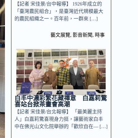
【記者 宋佳景/台中報導】 1926年成立的
「臺灣農民組合」，是臺灣近代規模最大
的農民組織之一。百年前，一群來 […]
藝文展覽
,
影音新聞
,
時事
白丰中濃彩繁花藏禪意 白嘉莉驚
喜站台掀茶畫會高潮
【記者 宋佳景/台北報導】 「最美麗主持
人」白嘉莉驚喜現身力挺，讓藝術家白丰
中在佛光山文化院舉辦的「歡欣自在— […]