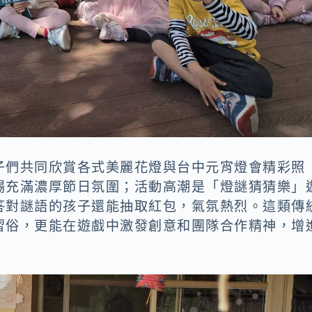
子們共同欣賞各式美麗花燈與台中元宵燈會精彩照
場充滿濃厚節日氛圍；活動高潮是「燈謎猜猜樂」
答對謎語的孩子還能抽取紅包，氣氛熱烈。這類傳
習俗，更能在遊戲中激發創意和團隊合作精神，增