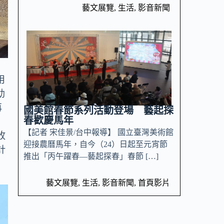
藝文展覽
,
生活
,
影音新聞
用
幼
再
國美館春節系列活動登場 藝起探
春歡慶馬年
【記者 宋佳景/台中報導】 國立臺灣美術館
收
迎接農曆馬年，自今（24）日起至元宵節
計
推出「丙午躍春—藝起探春」春節 […]
藝文展覽
,
生活
,
影音新聞
,
首頁影片