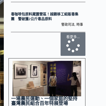
毒咖啡包原料藏露營區！越籍移工組販毒集
團 警破獲2公斤毒品原料
警政司法
,
時事
看更多...
一場農民運動、一個家庭的堅持
臺灣農民組合百年特展登場