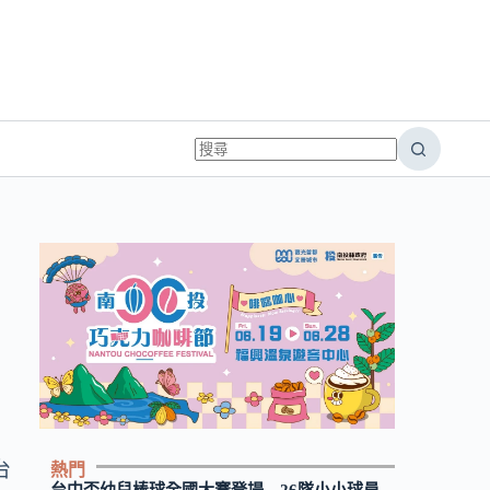
長
台
熱門