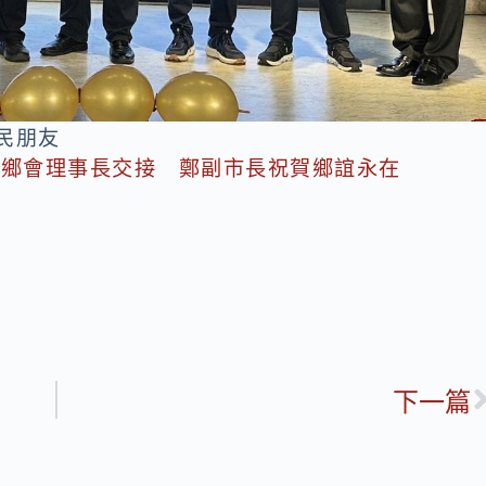
民朋友
同鄉會理事長交接 鄭副市長祝賀鄉誼永在
下一篇