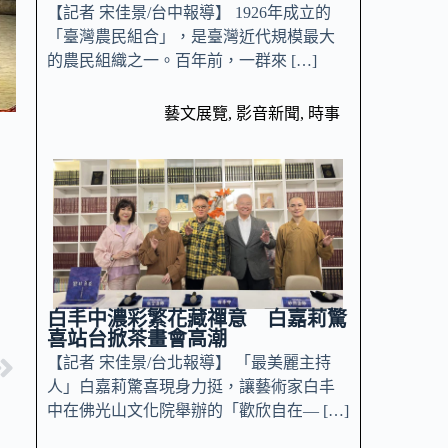
【記者 宋佳景/台中報導】 1926年成立的
「臺灣農民組合」，是臺灣近代規模最大
的農民組織之一。百年前，一群來 […]
藝文展覽
,
影音新聞
,
時事
白丰中濃彩繁花藏禪意 白嘉莉驚
喜站台掀茶畫會高潮
【記者 宋佳景/台北報導】 「最美麗主持
人」白嘉莉驚喜現身力挺，讓藝術家白丰
中在佛光山文化院舉辦的「歡欣自在— […]