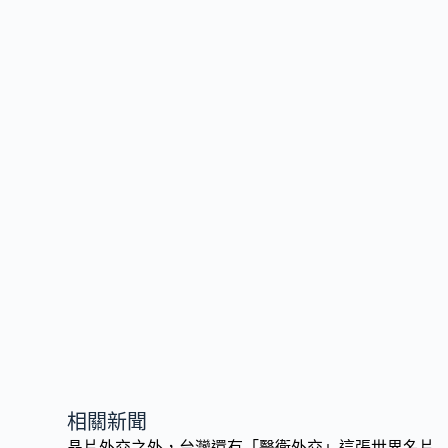
o
n
k
k
相關新聞
晶片外交之外，台灣還有「醫衛外交」這張世界名片