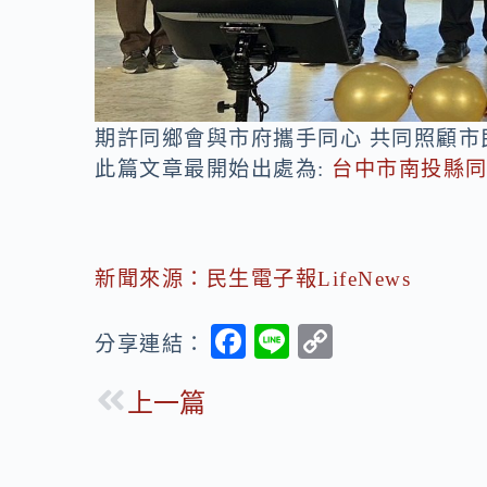
期許同鄉會與市府攜手同心 共同照顧市
此篇文章最開始出處為:
台中市南投縣
新聞來源：民生電子報LifeNews
F
Li
C
分享連結：
ac
n
o
上一篇
e
e
p
b
y
o
Li