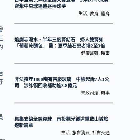
台中盃幼兒棒球全國大賽登場 26隊小小球員
齊聚中央球場追逐棒球夢
生活
,
教育
,
體育
發
任
追劇忘喝水、半年三度腎結石 婦人雙腎如
「葡萄乾麵包」 醫：夏季結石患者增2至3倍
的
健康醫藥
,
時事
倍
非法掩埋1800噸有害廢玻璃 中檢起訴7人3公
好
司 涉詐領回收補助逾3.8億元
警政司法
,
時事
員
集集支線全線復駛 南投觀光鐵道重啟山城旅
遊新篇章
生活
,
旅食消費
,
社會交通