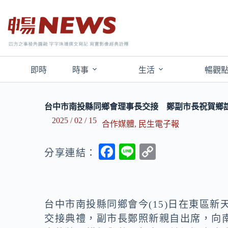
即時
時事
生活
暢觀
台中市南投縣同鄉會理事長交接 鄭副市長祝賀鄉
2025 / 02 / 15
合作媒體
,
民生電子報
F
Li
C
分享連結：
ac
n
o
e
e
p
b
y
台中市南投縣同鄉會今(15)日在東區新
o
Li
交接典禮，副市長鄭照新親自出席，向