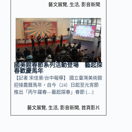
藝文展覽
,
生活
,
影音新聞
國美館春節系列活動登場 藝起探
春歡慶馬年
【記者 宋佳景/台中報導】 國立臺灣美術館
迎接農曆馬年，自今（24）日起至元宵節
推出「丙午躍春—藝起探春」春節 […]
藝文展覽
,
生活
,
影音新聞
,
首頁影片