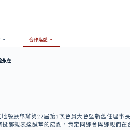
點
合作媒體
誼永在
天地餐廳舉辦第22屆第1次會員大會暨新舊任理事
南投鄉親表達誠摯的感謝，肯定同鄉會與鄉親們在