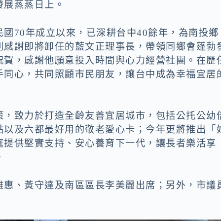
發展蒸蒸日上。
國70年成立以來，已深耕台中40餘年，為南投鄉
別感謝即將卸任的藍文正理事長，帶領同鄉會蓬勃
祝賀，感謝他願意投入時間與心力經營社團。在歷
手同心，共同照顧市民朋友，讓台中成為幸福宜居
策，致力於打造全齡友善宜居城市，包括公托公幼
點以及六都最好用的敬老愛心卡；今年更將推出「
庭提供堅實支持、安心養育下一代，讓長者樂活享
。
雅惠、黃守達及南區區長李美麗出席；另外，市議