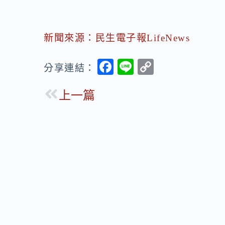
新聞來源：民生電子報LifeNews
F
Li
C
分享連結：
ac
n
o
上一篇
e
e
p
b
y
o
Li
o
n
k
k