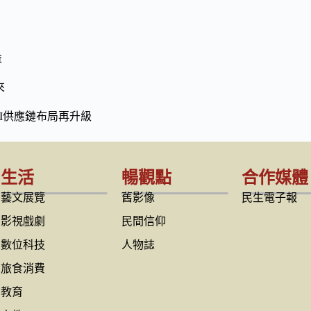
益
來
I供應鏈布局再升級
生活
暢觀點
合作媒體
藝文展覽
舊影像
民生電子報
影視戲劇
民間信仰
數位科技
人物誌
旅食消費
教育