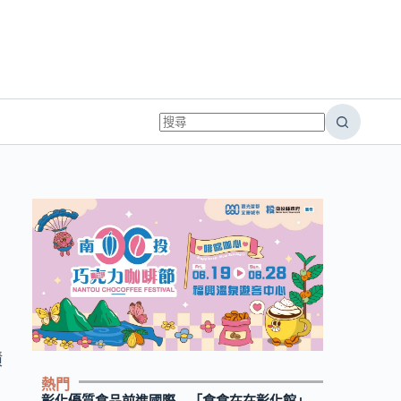
績
」
熱門