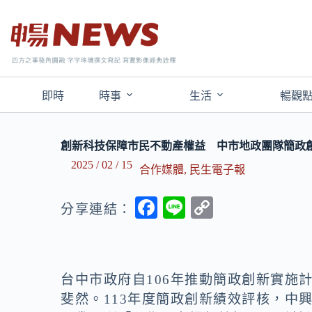
即時
時事
生活
暢觀
創新科技保障市民不動產權益 中市地政團隊簡政
2025 / 02 / 15
合作媒體
,
民生電子報
F
Li
C
分享連結：
ac
n
o
e
e
p
b
y
台中市政府自106年推動簡政創新實施
o
Li
斐然。113年度簡政創新績效評核，中