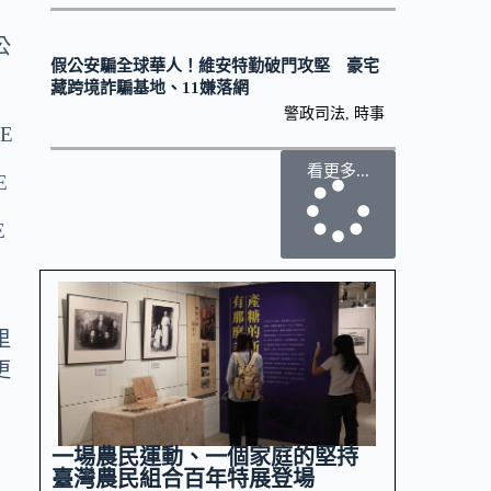
公
假公安騙全球華人！維安特勤破門攻堅 豪宅
藏跨境詐騙基地、11嫌落網
警政司法
,
時事
看更多...
里
更
一場農民運動、一個家庭的堅持
臺灣農民組合百年特展登場