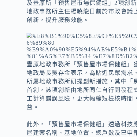
o
n
及豐原所「預售屋市場保健組」2項創
k
k
地政事務所主任楊曉龍日前於市政會議
創新，提升服務效能。
豐原地政事務所「預售屋市場保健組」
地政局長吳存金表示，為貼近民眾需求
所屬地政事務所研提創新措施，其中「
首創，該項創新由地所同仁自行開發程
工計算錯誤風險，更大幅縮短檢核時間
益。
此外，「預售屋市場保健組」透過科技
屋建案名稱、基地位置、總戶數及已申