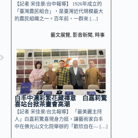
【記者 宋佳景/台中報導】 1926年成立的
「臺灣農民組合」，是臺灣近代規模最大
的農民組織之一。百年前，一群來 […]
藝文展覽
,
影音新聞
,
時事
白丰中濃彩繁花藏禪意 白嘉莉驚
喜站台掀茶畫會高潮
【記者 宋佳景/台北報導】 「最美麗主持
人」白嘉莉驚喜現身力挺，讓藝術家白丰
中在佛光山文化院舉辦的「歡欣自在— […]