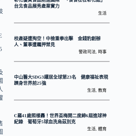
彰化優質食品前進國際 「食食在在彰化館」
原
台北食品展秀產業實力
技
生活
校產疑遭掏空！中檢重拳出擊 金錢豹創辦
人、董事遭羈押禁見
警政司法
,
時事
及
中山醫大SDG3躍居全球第23名 健康福祉表現
國
躋身世界前25強
人
生活
,
教育
權
C羅41歲照樣轟！世界盃梅開二度締6屆進球神
紀錄 葡萄牙5球血洗烏茲別克
售
生活
,
體育
圖