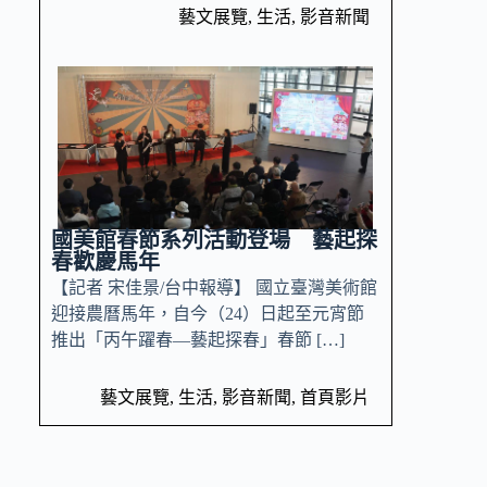
藝文展覽
,
生活
,
影音新聞
國美館春節系列活動登場 藝起探
春歡慶馬年
【記者 宋佳景/台中報導】 國立臺灣美術館
迎接農曆馬年，自今（24）日起至元宵節
推出「丙午躍春—藝起探春」春節 […]
藝文展覽
,
生活
,
影音新聞
,
首頁影片