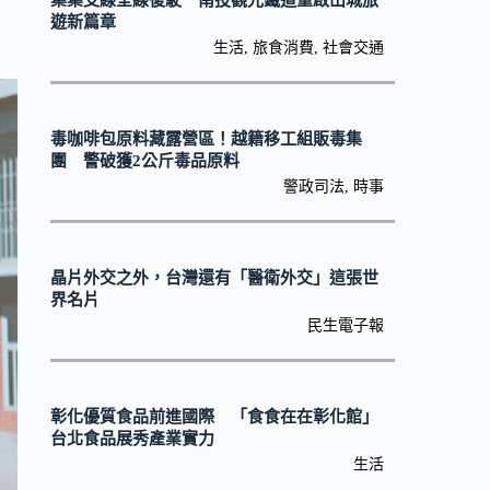
集集支線全線復駛 南投觀光鐵道重啟山城旅
遊新篇章
生活
,
旅食消費
,
社會交通
毒咖啡包原料藏露營區！越籍移工組販毒集
團 警破獲2公斤毒品原料
警政司法
,
時事
晶片外交之外，台灣還有「醫衛外交」這張世
界名片
民生電子報
彰化優質食品前進國際 「食食在在彰化館」
台北食品展秀產業實力
生活