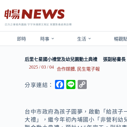
即時
時事
生活
暢觀
后里七星國小禮堂及幼兒園動土典禮 張副秘書長
2025 / 03 / 04
合作媒體
,
民生電子報
F
Li
C
分享連結：
ac
n
o
e
e
p
b
y
台中市政府為孩子圓夢，啟動「給孩子
o
Li
大禮」，繼今年初內埔國小「非營利幼兒