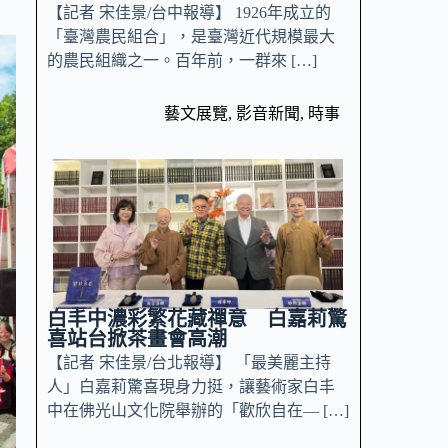
【記者 宋佳景/台中報導】 1926年成立的
「臺灣農民組合」，是臺灣近代規模最大
的農民組織之一。百年前，一群來 […]
藝文展覽
,
影音新聞
,
時事
白丰中濃彩繁花藏禪意 白嘉莉驚
喜站台掀茶畫會高潮
【記者 宋佳景/台北報導】 「最美麗主持
人」白嘉莉驚喜現身力挺，讓藝術家白丰
中在佛光山文化院舉辦的「歡欣自在— […]