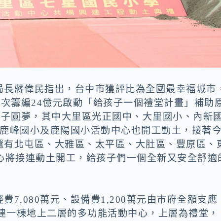
局長蔣偉民指出，台中市獲評比為全國最幸福城市
一次籌編24億元啟動「給孩子一個禮堂計畫」補助
孩子圓夢，其中大里區光正國中、大里國小、內新
區鹿峰國小及鹿陽國小活動中心也開工動土，接著
還有北屯區、大雅區、太平區、大肚區、豐原區、
中心將接連動土開工，給孩子們一個全新又安全舒適
7,080萬元、設備費1,200萬元由市府全額支應
元興建一棟地上二層的多功能活動中心，上層為禮堂，