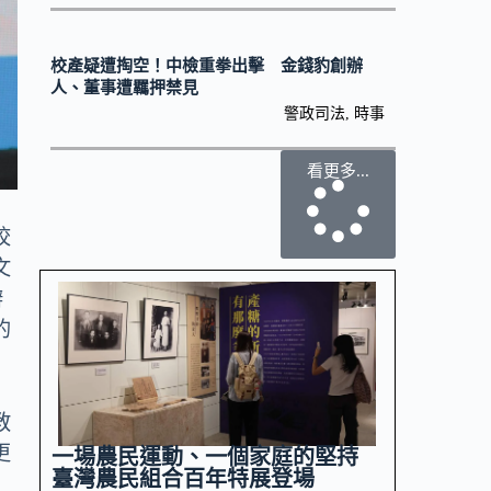
校產疑遭掏空！中檢重拳出擊 金錢豹創辦
人、董事遭羈押禁見
警政司法
,
時事
看更多...
校
文
辦
的
教
更
一場農民運動、一個家庭的堅持
臺灣農民組合百年特展登場