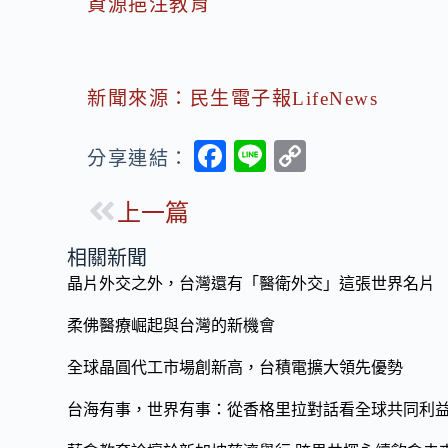
資源挹注教育
新聞來源：民生電子報LifeNews
F
Li
C
分享連結：
ac
n
o
上一篇
e
e
p
b
y
相關新聞
o
Li
晶片外交之外，台灣還有「醫衛外交」這張世界名片
o
n
柔佛醫療崛起與台灣的新機會
k
k
全球晶圓代工市場創新高，台積電擴大領先優勢
台海有事，世界有事：從香格里拉對話看全球共同利