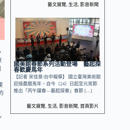
藝文展覽
,
生活
,
影音新聞
，
原
國美館春節系列活動登場 藝起探
國
春歡慶馬年
今
【記者 宋佳景/台中報導】 國立臺灣美術館
迎接農曆馬年，自今（24）日起至元宵節
東
推出「丙午躍春—藝起探春」春節 […]
的
藝文展覽
,
生活
,
影音新聞
,
首頁影片
，