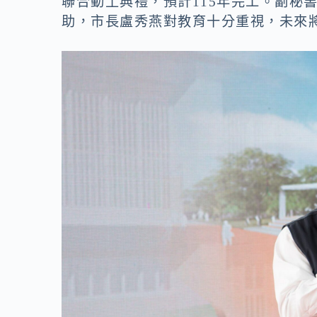
聯合動土典禮，預計115年完工。副秘
o
n
助，市長盧秀燕對教育十分重視，未來
k
k