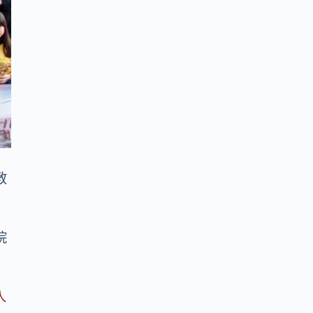
教
院
入