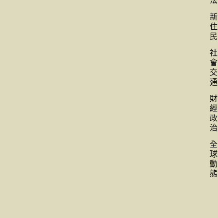
法
新
住
民
社
會
交
通
財
經
政
治
全
球
動
態