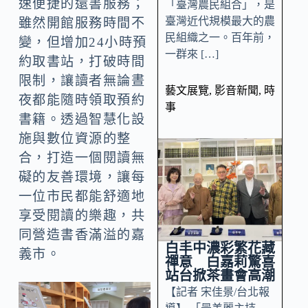
速便捷的還書服務；
「臺灣農民組合」，是
臺灣近代規模最大的農
雖然開館服務時間不
民組織之一。百年前，
變，但增加24小時預
一群來 […]
約取書站，打破時間
限制，讓讀者無論晝
藝文展覽
,
影音新聞
,
時
夜都能隨時領取預約
事
書籍。透過智慧化設
施與數位資源的整
合，打造一個閱讀無
礙的友善環境，讓每
一位市民都能舒適地
享受閱讀的樂趣，共
同營造書香滿溢的嘉
白丰中濃彩繁花藏
義市。
禪意 白嘉莉驚喜
站台掀茶畫會高潮
【記者 宋佳景/台北報