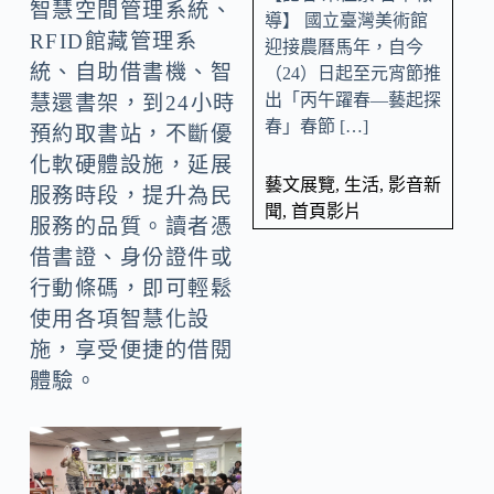
智慧空間管理系統、
導】 國立臺灣美術館
RFID館藏管理系
迎接農曆馬年，自今
統、自助借書機、智
（24）日起至元宵節推
出「丙午躍春—藝起探
慧還書架，到24小時
春」春節 […]
預約取書站，不斷優
化軟硬體設施，延展
藝文展覽
,
生活
,
影音新
服務時段，提升為民
聞
,
首頁影片
服務的品質。讀者憑
借書證、身份證件或
行動條碼，即可輕鬆
使用各項智慧化設
施，享受便捷的借閱
體驗。