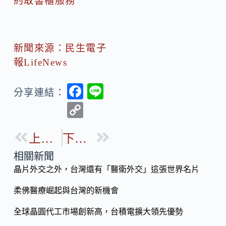
約取書櫃服務
新聞來源：民生電子
報LifeNews
F
Li
分享連結：
ac
n
C
e
e
o
b
上一篇
下一篇
p
o
y
相關新聞
o
晶片外交之外，台灣還有「醫衛外交」這張世界名片
Li
k
n
柔佛醫療崛起與台灣的新機會
k
全球晶圓代工市場創新高，台積電擴大領先優勢