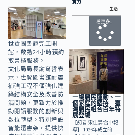
實力
生活
看更多...
世賢圖書館完工開
館，啟動24小時預約
取書櫃服務。
文化局局長謝育哲表
示，世賢圖書館耐震
補強工程不僅強化建
築結構安全及改善防
一場農民運動、一
漏問題，更致力於推
個家庭的堅持 臺
灣農民組合百年特
動閱讀服務的創新與
展登場
數位轉型。特別增設
【記者 宋佳景/台中報
智能還書架，提供快
導】 1926年成立的