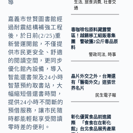
o
Li
導
生活
,
旅食消費
,
社會交
通
k
n
嘉義市世賢圖書館經
k
過耐震結構補強工程
毒咖啡包原料藏露營
後，於日前(2/25)重
區！越籍移工組販毒集
團 警破獲2公斤毒品原
新營運開館，不僅提
料
供市民更安全、舒適
警政司法
,
時事
的閱讀空間，更同步
優化館內設備，導入
晶片外交之外，台灣還
智能還書架及24小時
有「醫衛外交」這張世
智慧預約取書站，大
界名片
幅縮短借還書時間，
民生電子報
提供24小時不間斷的
預借服務，讓市民隨
彰化優質食品前進國
時都能輕鬆享受閱讀
際 「食食在在彰化
零時差的便利。
館」台北食品展秀產業