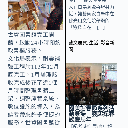
導】 「最美麗主持
人」白嘉莉驚喜現身力
挺，讓藝術家白丰中在
佛光山文化院舉辦的
「歡欣自在— […]
世賢圖書館完工開
館，啟動24小時預約
藝文展覽
,
生活
,
影音新
聞
取書櫃服務。
文化局表示，耐震補
強工程於113年12月
底完工，1月辦理驗
收完成後花了近1個
月時間整理書籍上
架、調整座管系統、
數位設施的導入，為
國美館春節系列活
動登場 藝起探春
讀者帶來許多便捷的
歡慶馬年
服務。世賢圖書館從
【記者 宋佳景/台中報