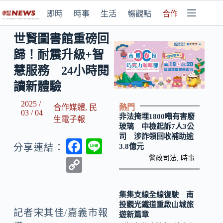
即時
時事
生活
暢觀點
合作媒體
世賢圖書館重磅回
歸！耐震升級+智
慧服務 24小時閱
讀新體驗
2025 /
熱門
合作媒體
,
民
03 / 04
非法掩埋1800噸有害廢
生電子報
玻璃 中檢起訴7人3公
司 涉詐領回收補助逾
F
Li
3.8億元
分享連結：
ac
n
警政司法
,
時事
C
e
e
o
b
p
集集支線全線復駛 南
投觀光鐵道重啟山城旅
o
y
記者宋其佳/嘉義市報
遊新篇章