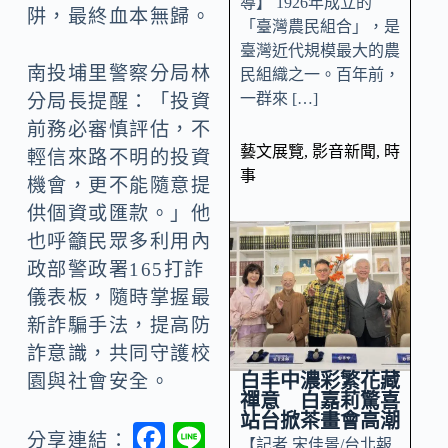
導】 1926年成立的
阱，最終血本無歸。
「臺灣農民組合」，是
臺灣近代規模最大的農
南投埔里警察分局林
民組織之一。百年前，
一群來 […]
分局長提醒：「投資
前務必審慎評估，不
藝文展覽
,
影音新聞
,
時
輕信來路不明的投資
事
機會，更不能隨意提
供個資或匯款。」他
也呼籲民眾多利用內
政部警政署165打詐
儀表板，隨時掌握最
新詐騙手法，提高防
詐意識，共同守護校
白丰中濃彩繁花藏
園與社會安全。
禪意 白嘉莉驚喜
站台掀茶畫會高潮
F
Li
分享連結：
【記者 宋佳景/台北報