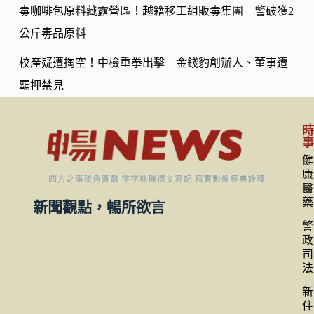
毒咖啡包原料藏露營區！越籍移工組販毒集團 警破獲2
公斤毒品原料
校產疑遭掏空！中檢重拳出擊 金錢豹創辦人、董事遭
羈押禁見
健
康
醫
藥
新聞觀點，暢所欲言
警
政
司
法
新
住