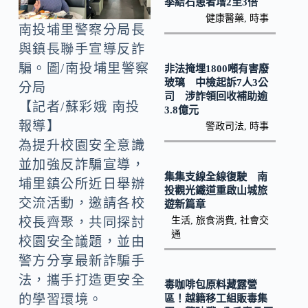
o
Li
季結石患者增2至3倍
健康醫藥
,
時事
k
n
南投埔里警察分局長
k
與鎮長聯手宣導反詐
騙。圖/南投埔里警察
非法掩埋1800噸有害廢
玻璃 中檢起訴7人3公
分局
司 涉詐領回收補助逾
【記者/蘇彩娥 南投
3.8億元
報導】
警政司法
,
時事
為提升校園安全意識
並加強反詐騙宣導，
集集支線全線復駛 南
埔里鎮公所近日舉辦
投觀光鐵道重啟山城旅
交流活動，邀請各校
遊新篇章
生活
,
旅食消費
,
社會交
校長齊聚，共同探討
通
校園安全議題，並由
警方分享最新詐騙手
法，攜手打造更安全
毒咖啡包原料藏露營
的學習環境。
區！越籍移工組販毒集