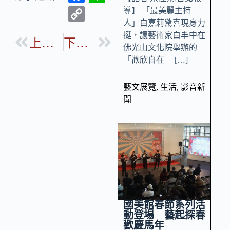
ac
n
C
導】 「最美麗主持
人」白嘉莉驚喜現身力
e
e
o
挺，讓藝術家白丰中在
b
上一篇
下一篇
p
佛光山文化院舉辦的
o
y
「歡欣自在— […]
o
Li
藝文展覽
,
生活
,
影音新
k
n
聞
k
國美館春節系列活
動登場 藝起探春
歡慶馬年