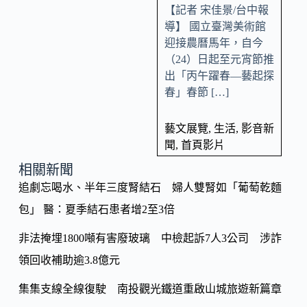
【記者 宋佳景/台中報
導】 國立臺灣美術館
迎接農曆馬年，自今
（24）日起至元宵節推
出「丙午躍春—藝起探
春」春節 […]
藝文展覽
,
生活
,
影音新
聞
,
首頁影片
相關新聞
追劇忘喝水、半年三度腎結石 婦人雙腎如「葡萄乾麵
包」 醫：夏季結石患者增2至3倍
非法掩埋1800噸有害廢玻璃 中檢起訴7人3公司 涉詐
領回收補助逾3.8億元
集集支線全線復駛 南投觀光鐵道重啟山城旅遊新篇章