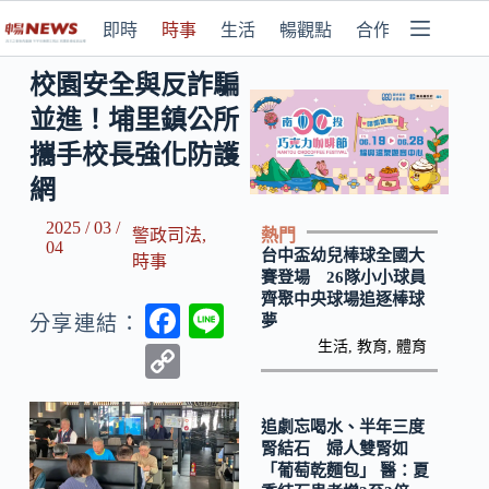
即時
時事
生活
暢觀點
合作媒體
校園安全與反詐騙
並進！埔里鎮公所
攜手校長強化防護
網
2025 / 03 /
熱門
警政司法
,
04
台中盃幼兒棒球全國大
時事
賽登場 26隊小小球員
齊聚中央球場追逐棒球
F
Li
夢
分享連結：
ac
n
生活
,
教育
,
體育
C
e
e
o
b
p
追劇忘喝水、半年三度
腎結石 婦人雙腎如
o
y
「葡萄乾麵包」 醫：夏