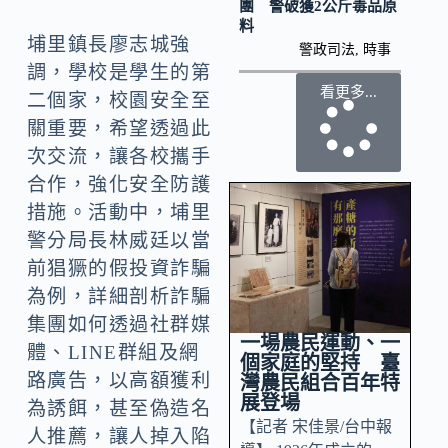
團 警破獲2公斤毒品原
料
埔里鎮長廖志城強
警政司法
,
時事
調，學校是學生的第
看更多...
二個家，校園安全至
關重要，希望透過此
次交流，讓各校攜手
合作，強化安全防護
措施。活動中，埔里
警分局長林威廷以當
前猖獗的假投資詐騙
為例，詳細剖析詐騙
集團如何透過社群媒
一場農民運動、一
體、LINE群組及網
個家庭的堅持 臺
路廣告，以高額獲利
灣農民組合百年特
展登場
為誘餌，甚至偽造名
【記者 宋佳景/台中報
人推薦，讓人掉入陷