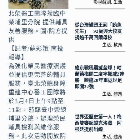
o
Li
影視戲劇
,
生活
k
n
北榮醫工團隊蒞臨中
k
榮埔里分院 提供輔具
從台灣罐頭王到「鮪魚
友善服務。圖/院方提
先生」 92歲興大校友
捐逾千萬回饋母校
供
生活
,
教育
【記者/蘇彩娥 南投
報導】
為強化榮民醫療照護
維京戰吼震撼全球！哈
蘭德梅開二度率挪威2連
並提供更完善的輔具
勝 睽違28年重返世足
服務，臺北榮總身障
即闖32強
重建中心醫工團隊將
生活
,
體育
於3月4日上午9點至
11點，蒞臨臺中榮總
世界盃歷史第一人！梅
埔里分院，辦理榮民
西雙響超越克洛澤 阿
輔具檢測與維修服
根廷提前出線
務。此次活動開放院
生活
,
體育