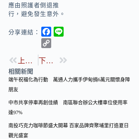
應由照護者倒退推
行，避免發生意外。
F
Li
分享連結：
ac
n
C
e
e
o
b
上一篇
下一篇
p
o
y
相關新聞
o
端午祝福化為行動 萬通人力攜手伊甸捐6萬元關懷身障
Li
k
朋友
n
k
中市共享停車再創佳績 南區聯合辦公大樓車位使用率
達97%
南投巧克力咖啡節盛大開幕 百家品牌齊聚埔里打造夏日
觀光盛宴