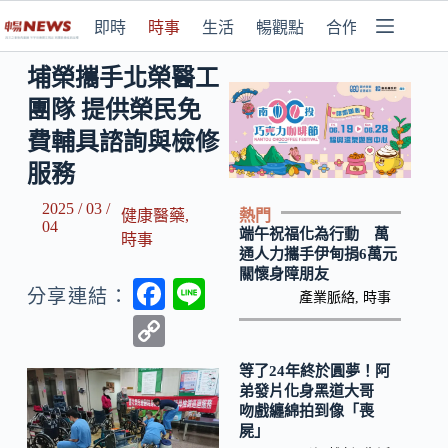
即時
時事
生活
暢觀點
合作媒體
埔榮攜手北榮醫工
團隊 提供榮民免
費輔具諮詢與檢修
服務
2025 / 03 /
熱門
健康醫藥
,
04
端午祝福化為行動 萬
時事
通人力攜手伊甸捐6萬元
關懷身障朋友
F
Li
分享連結：
產業脈絡
,
時事
ac
n
C
e
e
o
等了24年終於圓夢！阿
b
p
弟發片化身黑道大哥
吻戲纏綿拍到像「喪
o
y
屍」