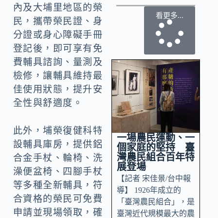
內及大埔里地區的榮
看更多...
民，攜帶榮民證、身
分證或身心障礙手冊
登記後，即可享有免
費輔具諮詢、量測及
檢修，讓輔具維持最
佳使用狀態，提升安
全性與舒適度。
此外，埔榮復健科特
一場農民運動、一
設輔具庫房，提供鋁
個家庭的堅持 臺
灣農民組合百年特
合金手杖、輪椅、洗
展登場
澡便盆椅、四腳手杖
【記者 宋佳景/台中報
等多種全新輔具，符
導】 1926年成立的
合資格的榮民可免費
「臺灣農民組合」，是
申請並現場領取，確
臺灣近代規模最大的農