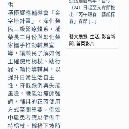
迎接農曆馬年，自今
供
（24）日起至元宵節推
積極響應輔導會「金
出「丙午躍春—藝起探
字塔計畫」，深化榮
春」春節 […]
民三級醫療體系，埔
榮長二月份與彰化榮
藝文展覽
,
生活
,
影音新
聞
,
首頁影片
家攜手推動輔具宣
導，讓榮民了解如何
正確使用柺杖、助行
器、輪椅等輔具，以
提升日常生活自主
性，降低跌倒與失能
風險。職能治療師強
調，輔具的正確使用
方式至關重要，例如
中風患者應以健側手
持柺杖、輪椅下坡時