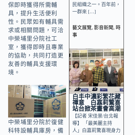
民組織之一。百年前，
保即時獲得所需輔
一群來 […]
具，提升生活便利
性。民眾如有輔具需
藝文展覽
,
影音新聞
,
時
求或相關問題，可洽
事
中榮埔里分院社工
室，獲得即時且專業
的協助，共同打造更
友善的輔具支援環
境。
白丰中濃彩繁花藏
禪意 白嘉莉驚喜
站台掀茶畫會高潮
【記者 宋佳景/台北報
中榮埔里分院於復健
導】 「最美麗主持
科特設輔具庫房，備
人」白嘉莉驚喜現身力