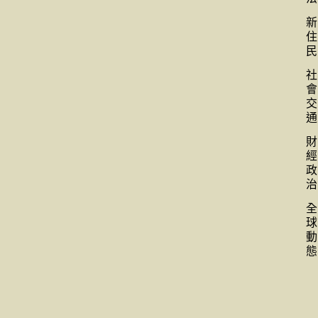
新
住
民
社
會
交
通
財
經
政
治
全
球
動
態