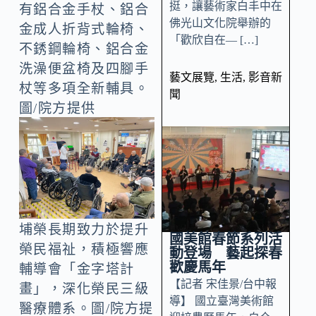
挺，讓藝術家白丰中在
有鋁合金手杖、鋁合
佛光山文化院舉辦的
金成人折背式輪椅、
「歡欣自在— […]
不銹鋼輪椅、鋁合金
洗澡便盆椅及四腳手
藝文展覽
,
生活
,
影音新
杖等多項全新輔具。
聞
圖/院方提供
埔榮長期致力於提升
國美館春節系列活
榮民福祉，積極響應
動登場 藝起探春
歡慶馬年
輔導會「金字塔計
【記者 宋佳景/台中報
畫」，深化榮民三級
導】 國立臺灣美術館
醫療體系。圖/院方提