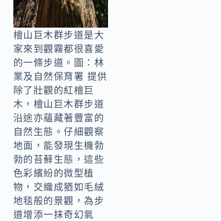
檜山巨木群步道是大
家來到觀霧都很喜愛
的一條步道。圖：林
業及自然保育署 提供
除了壯觀的紅檜巨
木，檜山巨木群步道
沿途亦蘊藏著豐富的
自然生態。仔細觀察
地面，能發現生機勃
勃的苔蘚生態，這些
色彩繽紛的微型植
物，交織成猶如毛絨
地毯般的景觀，為步
道增添一抹奇幻氣