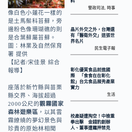
o
Li
料
警政司法
,
時事
k
n
像白色小蓮花一樣的
k
是土馬鬃科苔蘚，旁
邊粉色像珊瑚礁的則
晶片外交之外，台灣還
有「醫衛外交」這張世
是合葉蘚屬苔蘚。
界名片
圖：林業及自然保育
民生電子報
署 提供
【記者/宋佳景 綜合
彰化優質食品前進國
報導】
際 「食食在在彰化
館」台北食品展秀產業
座落於新竹縣與苗栗
實力
生活
縣交界、海拔超過
2000公尺的
觀霧國家
森林遊樂區
，以其雲
校產疑遭掏空！中檢重
霧繚繞的夢幻景色與
拳出擊 金錢豹創辦
珍貴的原始林相聞
人、董事遭羈押禁見