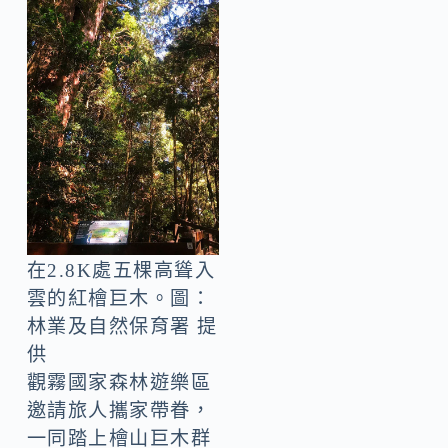
在2.8K處五棵高聳入
雲的紅檜巨木。圖：
林業及自然保育署 提
供
觀霧國家森林遊樂區
邀請旅人攜家帶眷，
一同踏上檜山巨木群