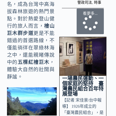
警政司法
,
時事
名，成為台灣中高海
拔森林旅遊的熱門景
看更多...
點。對於熱愛登山健
行的旅人而言，
檜山
巨木群步道
更是不能
錯過的首選路線，不
僅能徜徉在翠綠林海
之中，還能親睹傳說
中的
五棵紅檜巨木
，
體驗大自然的壯闊與
靜謐。
一場農民運動、一
個家庭的堅持 臺
灣農民組合百年特
展登場
【記者 宋佳景/台中報
導】 1926年成立的
「臺灣農民組合」，是