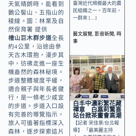
臺灣近代規模最大的農
天氣晴朗時，能看到
民組織之一。百年前，
鵝公髻山、五指山的
一群來 […]
稜線。圖：林業及自
然保育署 提供
藝文展覽
,
影音新聞
,
時
檜山巨木群步道
全長
事
約4公里，沿途由參
天古木環抱，漫步其
中，彷彿走進一座生
機盎然的森林秘境。
步道整體坡度平緩，
適合親子與年長者健
行，是一條老少咸宜
白丰中濃彩繁花藏
的步道。步道入口設
禪意 白嘉莉驚喜
有完善的導覽指示，
站台掀茶畫會高潮
旅人可循著指標深入
【記者 宋佳景/台北報
導】 「最美麗主持
森林，逐步探索這片