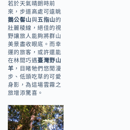
若於天氣晴朗時前
來，步道高處可遠眺
鵝公髻山
與
五指山
的
壯麗稜線，絕佳的視
野讓旅人能夠將群山
美景盡收眼底。而幸
運的旅客，或許還能
在林間巧遇
臺灣野山
羊
，目睹牠們悠閒漫
步、低頭吃草的可愛
身影，為這場雲霧之
旅增添驚喜。