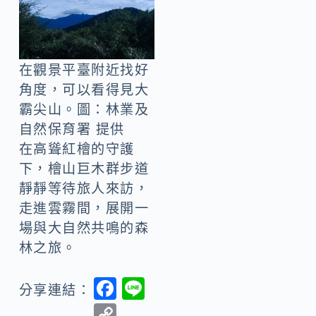
在觀景平臺附近找好
角度，可以看得見大
霸尖山。圖：林業及
自然保育署 提供
在高聳紅檜的守護
下，檜山巨木群步道
靜靜等待旅人來訪，
走進雲霧間，展開一
場與大自然共鳴的森
林之旅。
F
Li
分享連結：
ac
n
C