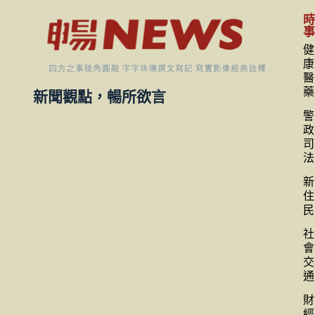
健
康
醫
藥
新聞觀點，暢所欲言
警
政
司
法
新
住
民
社
會
交
通
財
經