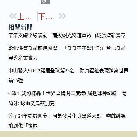
e
e
o
b
上一篇
下一篇
p
o
y
相關新聞
o
集集支線全線復駛 南投觀光鐵道重啟山城旅遊新篇章
Li
k
n
彰化優質食品前進國際 「食食在在彰化館」台北食品
k
展秀產業實力
中山醫大SDG3躍居全球第23名 健康福祉表現躋身世界
前25強
C羅41歲照樣轟！世界盃梅開二度締6屆進球神紀錄 葡
萄牙5球血洗烏茲別克
等了24年終於圓夢！阿弟發片化身黑道大哥 吻戲纏綿
拍到像「喪屍」