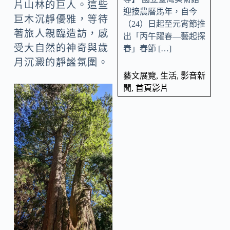
片山林的巨人。這些
迎接農曆馬年，自今
巨木沉靜優雅，等待
（24）日起至元宵節推
著旅人親臨造訪，感
出「丙午躍春—藝起探
受大自然的神奇與歲
春」春節 […]
月沉澱的靜謐氛圍。
藝文展覽
,
生活
,
影音新
聞
,
首頁影片