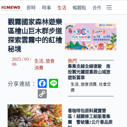
即時
時事
生活
暢觀點
合作媒體
觀霧國家森林遊樂
區檜山巨木群步道
探索雲霧中的紅檜
秘境
2025 / 03 /
熱門
生活
,
旅食
06
集集支線全線復駛 南
消費
投觀光鐵道重啟山城旅
遊新篇章
F
Li
分享連結：
生活
,
旅食消費
,
社會交
ac
n
通
C
e
e
o
b
p
毒咖啡包原料藏露營
區！越籍移工組販毒集
o
y
團 警破獲2公斤毒品原