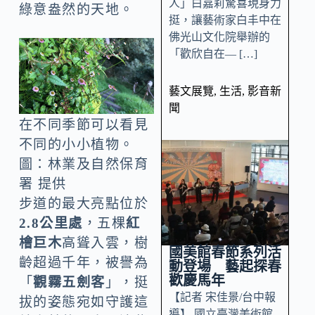
人」白嘉莉驚喜現身力
綠意盎然的天地。
挺，讓藝術家白丰中在
佛光山文化院舉辦的
「歡欣自在— […]
藝文展覽
,
生活
,
影音新
聞
在不同季節可以看見
不同的小小植物。
圖：林業及自然保育
署 提供
步道的最大亮點位於
2.8公里處
，五棵
紅
檜巨木
高聳入雲，樹
國美館春節系列活
齡超過千年，被譽為
動登場 藝起探春
歡慶馬年
「
觀霧五劍客
」，挺
【記者 宋佳景/台中報
拔的姿態宛如守護這
導】 國立臺灣美術館