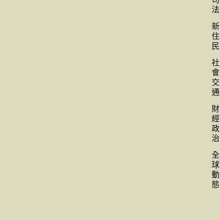
法
新
住
民
社
會
交
通
財
經
政
治
全
球
動
態