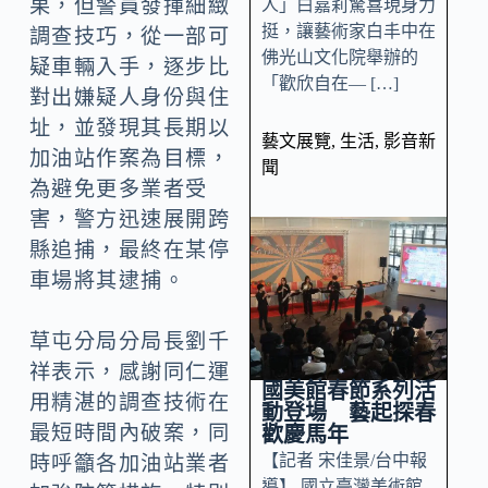
果，但警員發揮細緻
人」白嘉莉驚喜現身力
挺，讓藝術家白丰中在
調查技巧，從一部可
佛光山文化院舉辦的
疑車輛入手，逐步比
「歡欣自在— […]
對出嫌疑人身份與住
址，並發現其長期以
藝文展覽
,
生活
,
影音新
加油站作案為目標，
聞
為避免更多業者受
害，警方迅速展開跨
縣追捕，最終在某停
車場將其逮捕。
草屯分局分局長劉千
祥表示，感謝同仁運
國美館春節系列活
用精湛的調查技術在
動登場 藝起探春
最短時間內破案，同
歡慶馬年
【記者 宋佳景/台中報
時呼籲各加油站業者
導】 國立臺灣美術館