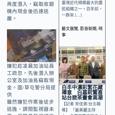
臺灣近代規模最大的農
再度潛入，竊取收銀
民組織之一。百年前，
機內現金後迅速逃
一群來 […]
離。
藝文展覽
,
影音新聞
,
時
事
嫌犯趁凌晨加油站員
工疏忽，先後潛入辦
公室及加油島竊取現
白丰中濃彩繁花藏
金。圖/草屯警分局提
禪意 白嘉莉驚喜
供
站台掀茶畫會高潮
雖然嫌犯作案後徒步
【記者 宋佳景/台北報
逃逸，調閱監視器未
導】 「最美麗主持