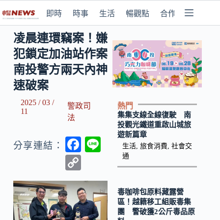
即時
時事
生活
暢觀點
合作媒體
凌晨連環竊案！嫌
犯鎖定加油站作案
南投警方兩天內神
速破案
2025 / 03 /
熱門
警政司
11
集集支線全線復駛 南
法
投觀光鐵道重啟山城旅
遊新篇章
F
Li
分享連結：
生活
,
旅食消費
,
社會交
ac
n
通
C
e
e
o
b
p
毒咖啡包原料藏露營
區！越籍移工組販毒集
o
y
團 警破獲2公斤毒品原