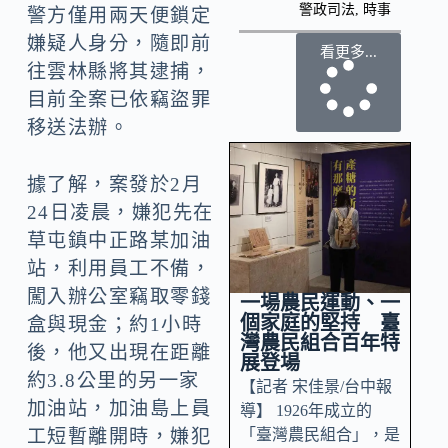
警政司法
,
時事
警方僅用兩天便鎖定
嫌疑人身分，隨即前
看更多...
往雲林縣將其逮捕，
目前全案已依竊盜罪
移送法辦。
據了解，案發於2月
24日凌晨，嫌犯先在
草屯鎮中正路某加油
站，利用員工不備，
闖入辦公室竊取零錢
一場農民運動、一
個家庭的堅持 臺
盒與現金；約1小時
灣農民組合百年特
後，他又出現在距離
展登場
約3.8公里的另一家
【記者 宋佳景/台中報
加油站，加油島上員
導】 1926年成立的
「臺灣農民組合」，是
工短暫離開時，嫌犯