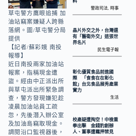
o
Li
料
警政司法
,
時事
k
n
草屯警方鷹眼追捕 加
k
油站竊案嫌疑人跨縣
落網。圖/草屯警分局
晶片外交之外，台灣還
有「醫衛外交」這張世
提供
界名片
【記者/蘇彩娥 南投
民生電子報
報導】
近日南投兩家加油站
彰化優質食品前進國
報案，指稱現金遭
際 「食食在在彰化
盜。經由中正派出所
館」台北食品展秀產業
與草屯派出所緊急調
實力
生活
查，警方發現嫌犯趁
凌晨加油站員工疏
忽，先後潛入辦公室
校產疑遭掏空！中檢重
及加油島竊取現金。
拳出擊 金錢豹創辦
調閱沿口監視器後，
人、董事遭羈押禁見