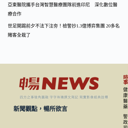
亞東醫院攜手台灣智慧醫療團隊前進印尼 深化數位醫
療合作
世足開踢前夕不法下注夯！檢警抄1.3億博弈集團 20多名
賭客全栽了
健
康
醫
藥
新聞觀點，暢所欲言
警
政
司