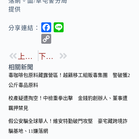
落網。圖/草屯警分局
提供
F
Li
分享連結：
ac
n
C
e
e
o
b
上一篇
下一篇
p
o
y
相關新聞
o
毒咖啡包原料藏露營區！越籍移工組販毒集團 警破獲2
Li
k
公斤毒品原料
n
k
校產疑遭掏空！中檢重拳出擊 金錢豹創辦人、董事遭
羈押禁見
假公安騙全球華人！維安特勤破門攻堅 豪宅藏跨境詐
騙基地、11嫌落網