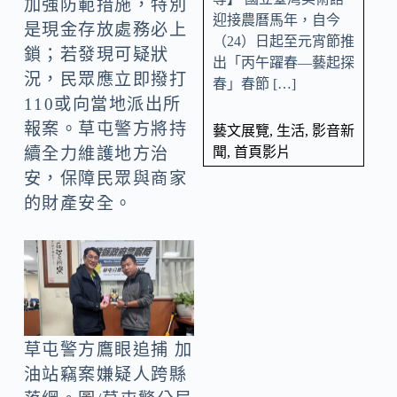
加強防範措施，特別
迎接農曆馬年，自今
是現金存放處務必上
（24）日起至元宵節推
鎖；若發現可疑狀
出「丙午躍春—藝起探
況，民眾應立即撥打
春」春節 […]
110或向當地派出所
報案。草屯警方將持
藝文展覽
,
生活
,
影音新
聞
,
首頁影片
續全力維護地方治
安，保障民眾與商家
的財產安全。
草屯警方鷹眼追捕 加
油站竊案嫌疑人跨縣