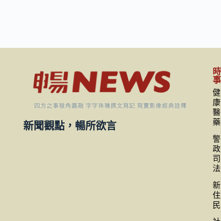
健
康
醫
藥
新聞觀點，暢所欲言
警
政
司
法
新
住
民