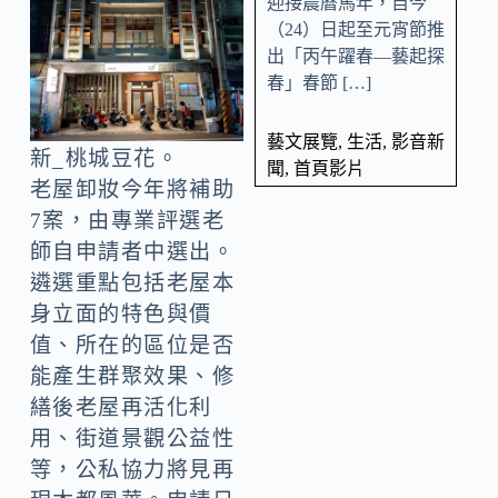
迎接農曆馬年，自今
（24）日起至元宵節推
出「丙午躍春—藝起探
春」春節 […]
藝文展覽
,
生活
,
影音新
新_桃城豆花。
聞
,
首頁影片
老屋卸妝今年將補助
7案，由專業評選老
師自申請者中選出。
遴選重點包括老屋本
身立面的特色與價
值、所在的區位是否
能產生群聚效果、修
繕後老屋再活化利
用、街道景觀公益性
等，公私協力將見再