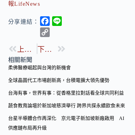
報LifeNews
F
Li
分享連結：
ac
n
C
e
e
o
b
上一篇
下一篇
p
o
y
相關新聞
o
柔佛醫療崛起與台灣的新機會
Li
k
n
全球晶圓代工市場創新高，台積電擴大領先優勢
k
台海有事，世界有事：從香格里拉對話看全球共同利益
蔬食教育論壇於新加坡慈濟舉行 跨界共探永續飲食未來
台星半導體合作再深化 京元電子新加坡新廠啟用 AI
供應鏈布局再升級