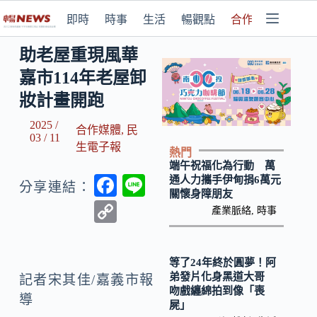
即時
時事
生活
暢觀點
合作媒體
助老屋重現風華
嘉市114年老屋卸
妝計畫開跑
2025 /
合作媒體
,
民
03 / 11
生電子報
熱門
端午祝福化為行動 萬
F
Li
通人力攜手伊甸捐6萬元
分享連結：
關懷身障朋友
ac
n
C
產業脈絡
,
時事
e
e
o
b
p
等了24年終於圓夢！阿
o
y
弟發片化身黑道大哥
記者宋其佳/嘉義市報
吻戲纏綿拍到像「喪
o
Li
導
屍」