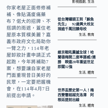
k
n
影視戲劇
,
生活
你家老屋正面修修補
k
補、像貼滿痠痛藥
從台灣罐頭王到「鮪魚
布？偌大的招牌、不
先生」 92歲興大校友
搭調的雨遮，蓋住老
捐逾千萬回饋母校
屋原本質樸美麗？嘉
生活
,
教育
義市政府文化局助你
一臂之力，114年老
維京戰吼震撼全球！哈
屋卸妝計畫申請正式
蘭德梅開二度率挪威2連
起跑，今年將補助7
勝 睽違28年重返世足
即闖32強
案，想要讓自家老屋
生活
,
體育
門面重現昔日美好的
民眾，一定要把握機
會，在114年4月7日
世界盃歷史第一人！梅
西雙響超越克洛澤 阿
前提出申請。
根廷提前出線
生活
,
體育