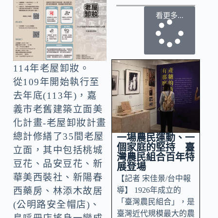
看更多...
114年老屋卸妝。
從109年開始執行至
去年底(113年)，嘉
義市老舊建築立面美
化計畫-老屋卸妝計畫
總計修繕了35間老屋
一場農民運動、一
個家庭的堅持 臺
立面，其中包括桃城
灣農民組合百年特
豆花、品安豆花、新
展登場
華美西裝社、新陽春
【記者 宋佳景/台中報
導】 1926年成立的
西藥房、林添木故居
「臺灣農民組合」，是
(公明路安全帽店)、
臺灣近代規模最大的農