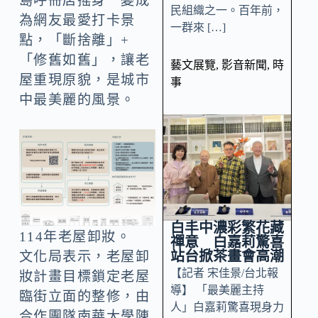
島呼冊店搖身一變成
民組織之一。百年前，
為網友最愛打卡景
一群來 […]
點，「斷捨離」+
「修舊如舊」，讓老
藝文展覽
,
影音新聞
,
時
屋重現原貌，是城市
事
中最美麗的風景。
白丰中濃彩繁花藏
114年老屋卸妝。
禪意 白嘉莉驚喜
站台掀茶畫會高潮
文化局表示，老屋卸
【記者 宋佳景/台北報
妝計畫目標鎖定老屋
導】 「最美麗主持
臨街立面的整修，由
人」白嘉莉驚喜現身力
合作團隊南華大學陳