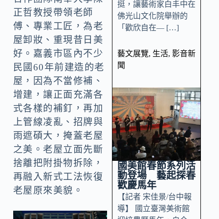
挺，讓藝術家白丰中在
正哲教授帶領老師
佛光山文化院舉辦的
傅、專業工匠，為老
「歡欣自在— […]
屋卸妝、重現昔日美
好。嘉義市區內不少
藝文展覽
,
生活
,
影音新
聞
民國60年前建造的老
屋，因為不當修補、
增建，讓正面充滿各
式各樣的補釘，再加
上管線凌亂、招牌與
雨遮碩大，掩蓋老屋
之美。老屋立面先斷
捨離把附掛物拆除，
國美館春節系列活
動登場 藝起探春
再融入新式工法恢復
歡慶馬年
老屋原來美貌。
【記者 宋佳景/台中報
導】 國立臺灣美術館