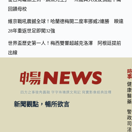
回饋母校
維京戰吼震撼全球！哈蘭德梅開二度率挪威2連勝 睽違
28年重返世足即闖32強
世界盃歷史第一人！梅西雙響超越克洛澤 阿根廷提前
出線
健
康
醫
藥
新聞觀點，暢所欲言
警
政
司
法