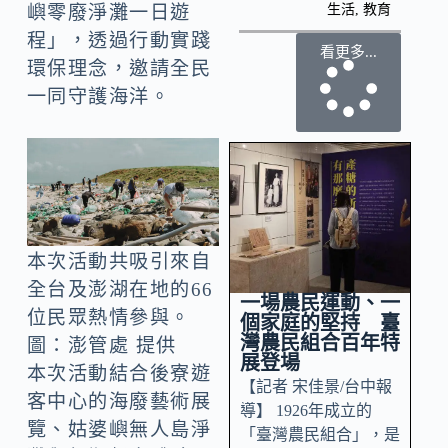
生活
,
教育
嶼零廢淨灘一日遊
程」，透過行動實踐
看更多...
環保理念，邀請全民
一同守護海洋。
本次活動共吸引來自
全台及澎湖在地的66
一場農民運動、一
位民眾熱情參與。
個家庭的堅持 臺
灣農民組合百年特
圖：澎管處 提供
展登場
本次活動結合後寮遊
【記者 宋佳景/台中報
客中心的海廢藝術展
導】 1926年成立的
覽、姑婆嶼無人島淨
「臺灣農民組合」，是