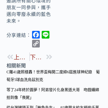
邀請所有關心環境的
朋友一同參與，攜手
邁向零廢永續的藍色
未來。
F
Li
分享連結：
ac
n
C
e
e
o
b
上一篇
下一篇
p
o
y
相關新聞
o
C羅41歲照樣轟！世界盃梅開二度締6屆進球神紀錄 葡
Li
k
萄牙5球血洗烏茲別克
n
k
等了24年終於圓夢！阿弟發片化身黑道大哥 吻戲纏綿
拍到像「喪屍」
從台灣罐頭王到「鮪魚先生」 92歲興大校友捐逾千萬