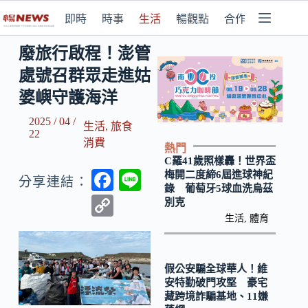
即時
時事
生活
暢觀點
合作媒體
廢旅行啟程！澎管
處號召群眾走進姑
婆嶼守護海洋
2025 / 04 /
生活
,
旅食
22
消費
熱門
C羅41歲照樣轟！世界盃
F
Li
梅開二度締6屆進球神紀
分享連結：
錄 葡萄牙5球血洗烏茲
ac
n
C
別克
e
e
生活
,
體育
o
b
p
o
y
假公安騙全球華人！維
安特勤破門攻堅 豪宅
o
Li
藏跨境詐騙基地、11嫌