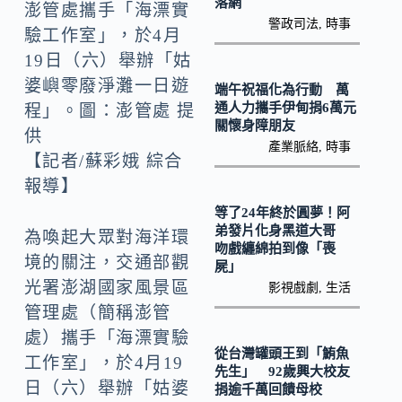
k
n
落網
澎管處攜手「海漂實
警政司法
,
時事
k
驗工作室」，於4月
19日（六）舉辦「姑
婆嶼零廢淨灘一日遊
端午祝福化為行動 萬
通人力攜手伊甸捐6萬元
程」。圖：澎管處 提
關懷身障朋友
供
產業脈絡
,
時事
【記者/蘇彩娥 綜合
報導】
等了24年終於圓夢！阿
弟發片化身黑道大哥
為喚起大眾對海洋環
吻戲纏綿拍到像「喪
境的關注，交通部觀
屍」
光署澎湖國家風景區
影視戲劇
,
生活
管理處（簡稱澎管
處）攜手「海漂實驗
從台灣罐頭王到「鮪魚
工作室」，於4月19
先生」 92歲興大校友
日（六）舉辦「姑婆
捐逾千萬回饋母校