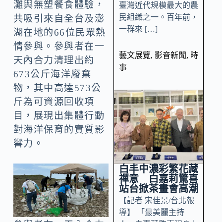
灘與無塑餐食體驗，
臺灣近代規模最大的農
民組織之一。百年前，
共吸引來自全台及澎
一群來 […]
湖在地的66位民眾熱
情參與。參與者在一
藝文展覽
,
影音新聞
,
時
天內合力清理出約
事
673公斤海洋廢棄
物，其中高達573公
斤為可資源回收項
目，展現出集體行動
對海洋保育的實質影
響力。
白丰中濃彩繁花藏
禪意 白嘉莉驚喜
站台掀茶畫會高潮
【記者 宋佳景/台北報
導】 「最美麗主持