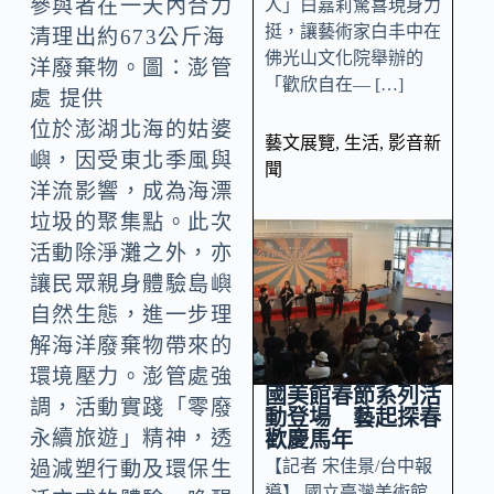
參與者在一天內合力
人」白嘉莉驚喜現身力
挺，讓藝術家白丰中在
清理出約673公斤海
佛光山文化院舉辦的
洋廢棄物。圖：澎管
「歡欣自在— […]
處 提供
位於澎湖北海的姑婆
藝文展覽
,
生活
,
影音新
嶼，因受東北季風與
聞
洋流影響，成為海漂
垃圾的聚集點。此次
活動除淨灘之外，亦
讓民眾親身體驗島嶼
自然生態，進一步理
解海洋廢棄物帶來的
環境壓力。澎管處強
國美館春節系列活
調，活動實踐「零廢
動登場 藝起探春
永續旅遊」精神，透
歡慶馬年
【記者 宋佳景/台中報
過減塑行動及環保生
導】 國立臺灣美術館