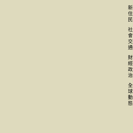
新
住
民
社
會
交
通
財
經
政
治
全
球
動
態