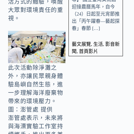
活方式的體驗，喚醒
迎接農曆馬年，自今
大眾對環境責任的重
（24）日起至元宵節推
視。
出「丙午躍春—藝起探
春」春節 […]
藝文展覽
,
生活
,
影音新
聞
,
首頁影片
此次活動除淨灘之
外，亦讓民眾親身體
驗島嶼自然生態，進
一步理解海洋廢棄物
帶來的環境壓力。
圖：澎管處 提供
澎管處表示，未來將
與海漂實驗工作室持