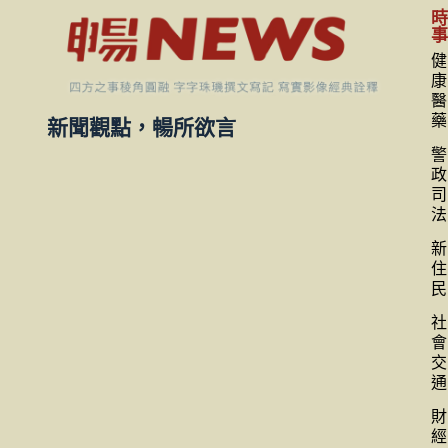
健
康
醫
藥
新聞觀點，暢所欲言
警
政
司
法
新
住
民
社
會
交
通
財
經