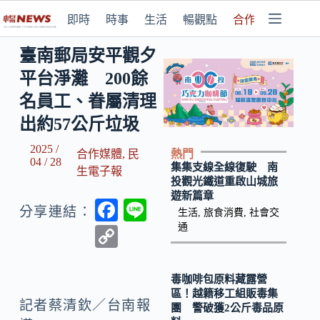
即時
時事
生活
暢觀點
合作媒體
臺南郵局安平觀夕
平台淨灘 200餘
名員工、眷屬清理
出約57公斤垃圾
2025 /
熱門
合作媒體
,
民
04 / 28
集集支線全線復駛 南
生電子報
投觀光鐵道重啟山城旅
遊新篇章
F
Li
分享連結：
生活
,
旅食消費
,
社會交
ac
n
通
C
e
e
o
b
p
毒咖啡包原料藏露營
區！越籍移工組販毒集
o
y
記者蔡清欽／台南報
團 警破獲2公斤毒品原