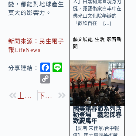
人」白嘉莉驚喜現身力
變，都能對地球產生
挺，讓藝術家白丰中在
莫大的影響力。
佛光山文化院舉辦的
「歡欣自在— […]
藝文展覽
,
生活
,
影音新
新聞來源：民生電子
聞
報LifeNews
F
Li
分享連結：
ac
n
C
e
e
o
b
上一篇
下一篇
p
o
y
國美館春節系列活
o
動登場 藝起探春
Li
歡慶馬年
k
n
【記者 宋佳景/台中報
導】 國立臺灣美術館