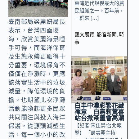
臺灣近代規模最大的農
民組織之一。百年前，
一群來 […]
臺南郵局梁麗妍局長
表示，台灣四面環
藝文展覽
,
影音新聞
,
時
海，欣賞美麗海景唾
事
手可得，而海洋保育
及生態永續更顯得十
分重要，環境保育不
僅僅在淨灘時，更應
該落實生活中的垃圾
減量，降低環境的負
擔。也期望此次淨灘
白丰中濃彩繁花藏
活動能喚起更多民眾
禪意 白嘉莉驚喜
共同關注與投入海洋
站台掀茶畫會高潮
【記者 宋佳景/台北報
保護，從源頭減塑生
導】 「最美麗主持
活，每一個小小的改