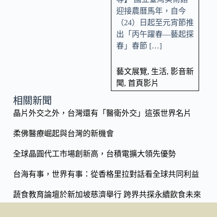
k
迎接農曆馬年，自今
（24）日起至元宵節推
出「丙午躍春—藝起探
春」春節 […]
藝文展覽
,
生活
,
影音新
聞
,
首頁影片
相關新聞
晶片外交之外，台灣還有「醫衛外交」這張世界名片
柔佛醫療崛起與台灣的新機會
全球晶圓代工市場創新高，台積電擴大領先優勢
台海有事，世界有事：從香格里拉對話看全球共同利益
蔬食教育論壇於新加坡慈濟舉行 跨界共探永續飲食未來