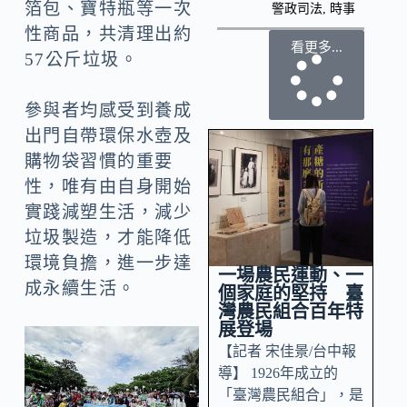
箔包、寶特瓶等一次
警政司法
,
時事
性商品，共清理出約
看更多...
57公斤垃圾。
參與者均感受到養成
出門自帶環保水壺及
購物袋習慣的重要
性，唯有由自身開始
實踐減塑生活，減少
垃圾製造，才能降低
環境負擔，進一步達
一場農民運動、一
成永續生活。
個家庭的堅持 臺
灣農民組合百年特
展登場
【記者 宋佳景/台中報
導】 1926年成立的
「臺灣農民組合」，是