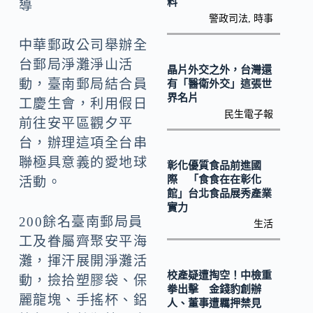
o
Li
料
導
警政司法
,
時事
k
n
中華郵政公司舉辦全
k
台郵局淨灘淨山活
晶片外交之外，台灣還
動，臺南郵局結合員
有「醫衛外交」這張世
界名片
工慶生會，利用假日
民生電子報
前往安平區觀夕平
台，辦理這項全台串
聯極具意義的愛地球
彰化優質食品前進國
際 「食食在在彰化
活動。
館」台北食品展秀產業
實力
200餘名臺南郵局員
生活
工及眷屬齊聚安平海
灘，揮汗展開淨灘活
校產疑遭掏空！中檢重
動，撿拾塑膠袋、保
拳出擊 金錢豹創辦
麗龍塊、手搖杯、鋁
人、董事遭羈押禁見