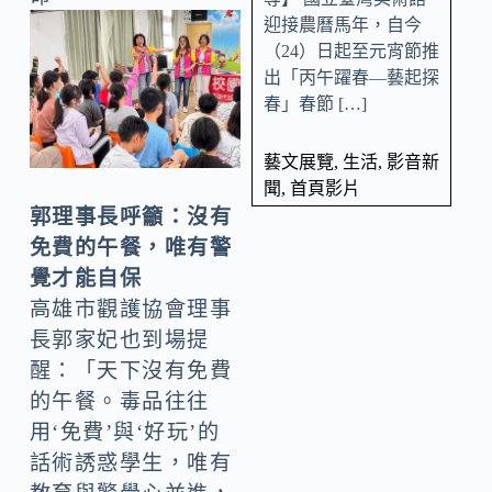
迎接農曆馬年，自今
（24）日起至元宵節推
出「丙午躍春—藝起探
春」春節 […]
藝文展覽
,
生活
,
影音新
聞
,
首頁影片
郭理事長呼籲：沒有
免費的午餐，唯有警
覺才能自保
高雄市觀護協會理事
長郭家妃也到場提
醒：「天下沒有免費
的午餐。毒品往往
用‘免費’與‘好玩’的
話術誘惑學生，唯有