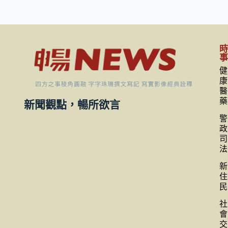
健
康
醫
藥
新聞觀點，暢所欲言
警
政
司
法
新
住
民
社
會
交