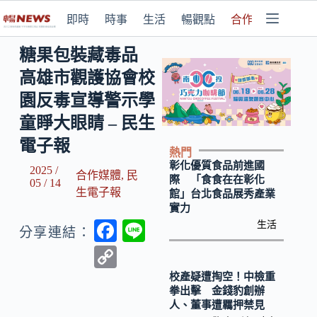
即時
時事
生活
暢觀點
合作媒體
糖果包裝藏毒品
高雄市觀護協會校
園反毒宣導警示學
童睜大眼睛 – 民生
電子報
熱門
彰化優質食品前進國
2025 /
合作媒體
,
民
際 「食食在在彰化
05 / 14
生電子報
館」台北食品展秀產業
實力
F
Li
生活
分享連結：
ac
n
C
e
e
o
校產疑遭掏空！中檢重
拳出擊 金錢豹創辦
b
p
人、董事遭羈押禁見