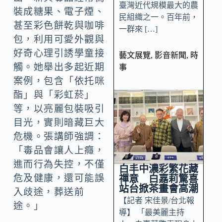
臺灣近代規模最大的農
裝成糖果、電子煙、
民組織之一。百年前，
甚至彩色餅乾與咖啡
一群來 […]
包，利用可愛外觀與
好奇心理引誘學童接
藝文展覽
,
影音新聞
,
時
觸。她舉出多起近期
事
案例，包含「依托咪
酯」與「彩虹菸」
等，以亮麗包裝吸引
目光，實則暗藏巨大
危機。張講師強調：
「毒品會讓人上癮，
進而行為失控，不僅
白丰中濃彩繁花藏
危及健康，還可能誤
禪意 白嘉莉驚喜
站台掀茶畫會高潮
入歧途，葬送前
【記者 宋佳景/台北報
途。」
導】 「最美麗主持