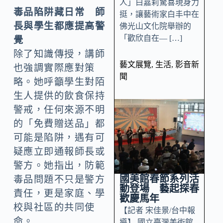
人」白嘉莉驚喜現身力
毒品陷阱藏日常 師
挺，讓藝術家白丰中在
長與學生都應提高警
佛光山文化院舉辦的
「歡欣自在— […]
覺
除了知識傳授，講師
藝文展覽
,
生活
,
影音新
也強調實際應對策
聞
略。她呼籲學生對陌
生人提供的飲食保持
警戒，任何來源不明
的「免費贈送品」都
可能是陷阱，遇有可
疑應立即通報師長或
警方。她指出，防範
國美館春節系列活
毒品問題不只是警方
動登場 藝起探春
責任，更是家庭、學
歡慶馬年
校與社區的共同使
【記者 宋佳景/台中報
命。
導】 國立臺灣美術館