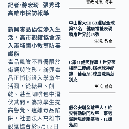
o
y
警政司法
,
時事
記者/游宏琦 張秀珠
o
Li
高雄市採訪報導
k
n
中山醫大SDG3躍居全球
k
第23名 健康福祉表現
新興毒品偽裝滲入生
躋身世界前25強
活，高市觀護協會深
生活
,
教育
入溪埔國小教導防毒
識能
毒品風險不再侷限於
C羅41歲照樣轟！世界盃
梅開二度締6屆進球神紀
街頭與陰影，新興毒
錄 葡萄牙5球血洗烏茲
品正悄悄滲入學童生
別克
活圈，從糖果、餅
生活
,
體育
乾、甚至咖啡包中潛
伏其間。為讓學生提
假公安騙全球華人！維
高警覺、遠離毒品陷
安特勤破門攻堅 豪宅
阱，社團法人高雄市
藏跨境詐騙基地、11嫌
落網
觀護協會於5月12日