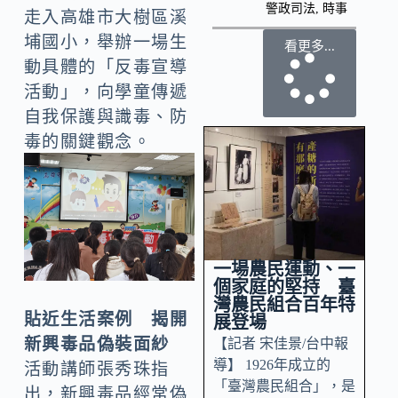
警政司法
,
時事
走入高雄市大樹區溪
埔國小，舉辦一場生
看更多...
動具體的「反毒宣導
活動」，向學童傳遞
自我保護與識毒、防
毒的關鍵觀念。
一場農民運動、一
個家庭的堅持 臺
灣農民組合百年特
貼近生活案例 揭開
展登場
新興毒品偽裝面紗
【記者 宋佳景/台中報
導】 1926年成立的
活動講師張秀珠指
「臺灣農民組合」，是
出，新興毒品經常偽