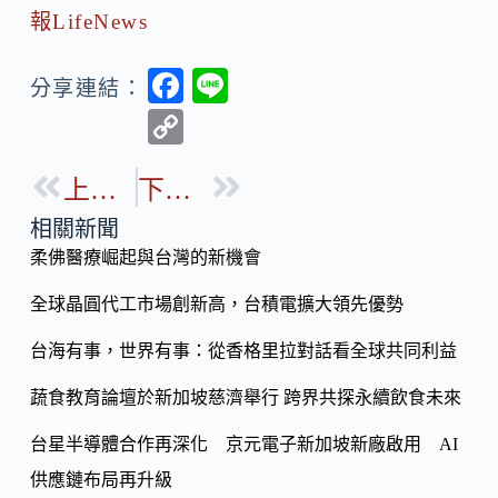
報LifeNews
F
Li
分享連結：
ac
n
C
e
e
o
b
上一篇
下一篇
p
o
y
相關新聞
o
柔佛醫療崛起與台灣的新機會
Li
k
n
全球晶圓代工市場創新高，台積電擴大領先優勢
k
台海有事，世界有事：從香格里拉對話看全球共同利益
蔬食教育論壇於新加坡慈濟舉行 跨界共探永續飲食未來
台星半導體合作再深化 京元電子新加坡新廠啟用 AI
供應鏈布局再升級