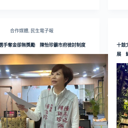
合作媒體
,
民生電子報
選手奪金卻無獎勵 陳怡珍籲市府檢討制度
十鼓
展 