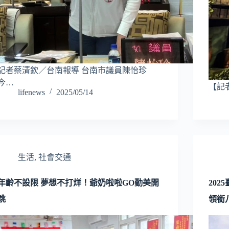
記者蔡清欽／台南報導 台南市議員陳怡珍
今…
【記
lifenews
2025/05/14
生活
,
社會交通
年齡不設限 夢想不打烊！爺奶啦啦GO勤美開
20
跳
領銜