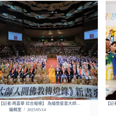
【記者/周嘉華 綜合報導】 為緬懷星雲大師…
【記
編輯室
2025/05/14