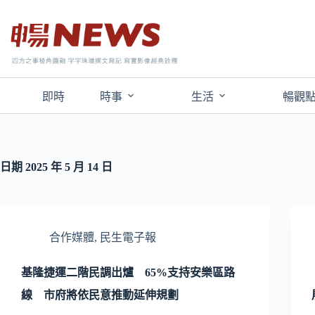
即時
時事
生活
暢觀
日期
2025 年 5 月 14 日
合作媒體
,
民生電子報
基隆捷運二階民調出爐 65%支持安樂區路
線 市府將依民意推動延伸規劃