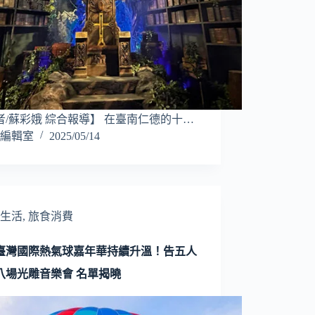
者/蘇彩娥 綜合報導】 在臺南仁德的十…
編輯室
2025/05/14
生活
,
旅食消費
25臺灣國際熱氣球嘉年華持續升溫！告五人
八場光雕音樂會 名單揭曉