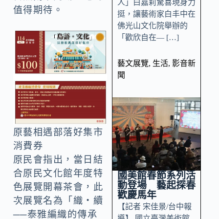
人」白嘉莉驚喜現身力
值得期待。
挺，讓藝術家白丰中在
佛光山文化院舉辦的
「歡欣自在— […]
藝文展覽
,
生活
,
影音新
聞
原藝相遇部落好集市
消費券
原民會指出，當日結
合原民文化館年度特
國美館春節系列活
動登場 藝起探春
色展覽開幕茶會，此
歡慶馬年
次展覽名為「織・續
【記者 宋佳景/台中報
──泰雅編織的傳承
導】 國立臺灣美術館