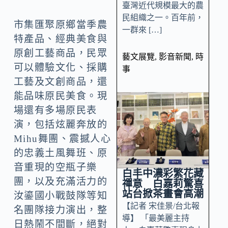
臺灣近代規模最大的農
民組織之一。百年前，
市集匯聚原鄉當季農
一群來 […]
特產品、經典美食與
原創工藝商品，民眾
藝文展覽
,
影音新聞
,
時
可以體驗文化、採購
事
工藝及文創商品，還
能品味原民美食。現
場還有多場原民表
演，包括炫麗奔放的
Mihu舞團、震撼人心
的忠義土風舞班、原
音重現的空瓶子樂
白丰中濃彩繁花藏
團，以及充滿活力的
禪意 白嘉莉驚喜
站台掀茶畫會高潮
汝鎏國小戰鼓隊等知
【記者 宋佳景/台北報
名團隊接力演出，整
導】 「最美麗主持
日熱鬧不間斷，絕對