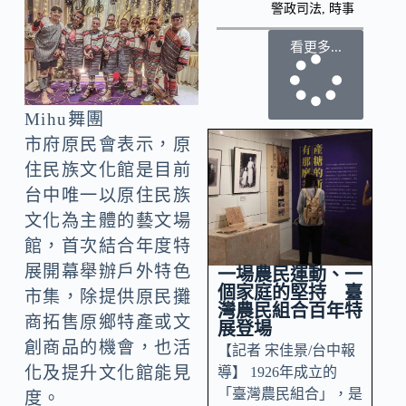
警政司法
,
時事
看更多...
Mihu舞團
市府原民會表示，原
住民族文化館是目前
台中唯一以原住民族
文化為主體的藝文場
館，首次結合年度特
展開幕舉辦戶外特色
一場農民運動、一
個家庭的堅持 臺
市集，除提供原民攤
灣農民組合百年特
商拓售原鄉特產或文
展登場
創商品的機會，也活
【記者 宋佳景/台中報
化及提升文化館能見
導】 1926年成立的
「臺灣農民組合」，是
度。