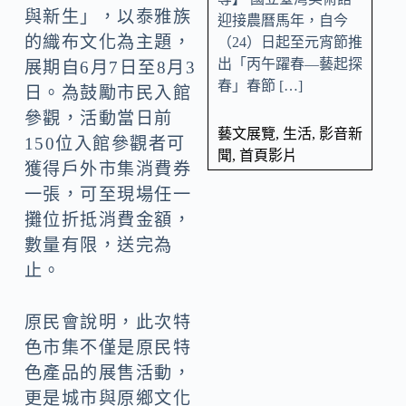
與新生」，以泰雅族
迎接農曆馬年，自今
的織布文化為主題，
（24）日起至元宵節推
出「丙午躍春—藝起探
展期自6月7日至8月3
春」春節 […]
日。為鼓勵市民入館
參觀，活動當日前
藝文展覽
,
生活
,
影音新
150位入館參觀者可
聞
,
首頁影片
獲得戶外市集消費券
一張，可至現場任一
攤位折抵消費金額，
數量有限，送完為
止。
原民會說明，此次特
色市集不僅是原民特
色產品的展售活動，
更是城市與原鄉文化