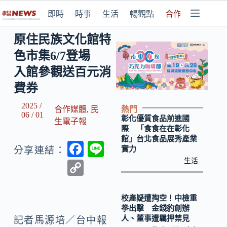
即時
時事
生活
暢觀點
合作媒體
原住民族文化館特
色市集6/7登場
入館參觀送百元消
費券
2025 /
熱門
合作媒體
,
民
06 / 01
彰化優質食品前進國
生電子報
際 「食食在在彰化
館」台北食品展秀產業
F
Li
實力
分享連結：
ac
n
生活
C
e
e
o
b
p
校產疑遭掏空！中檢重
拳出擊 金錢豹創辦
o
y
人、董事遭羈押禁見
記者馬源培／台中報