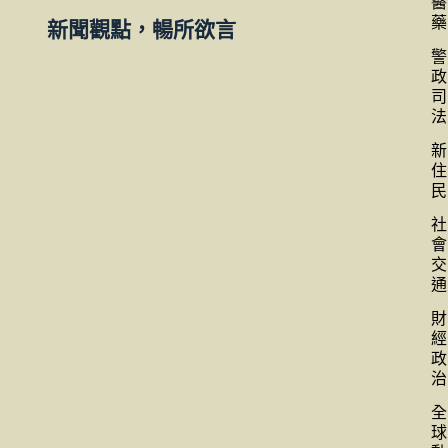
醫
藥
新聞觀點，暢所欲言
警
政
司
法
新
住
民
社
會
交
通
財
經
政
治
全
球