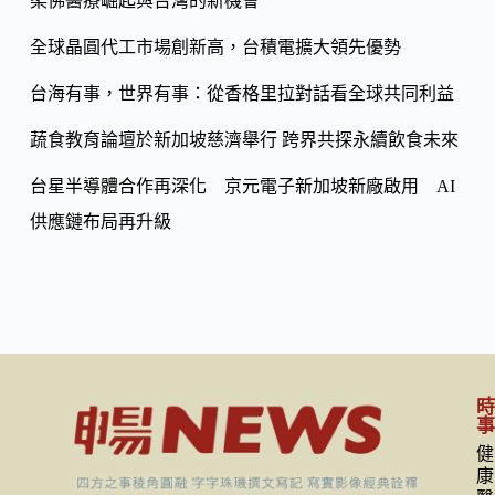
o
柔佛醫療崛起與台灣的新機會
Li
k
n
全球晶圓代工市場創新高，台積電擴大領先優勢
k
台海有事，世界有事：從香格里拉對話看全球共同利益
蔬食教育論壇於新加坡慈濟舉行 跨界共探永續飲食未來
台星半導體合作再深化 京元電子新加坡新廠啟用 AI
供應鏈布局再升級
健
康