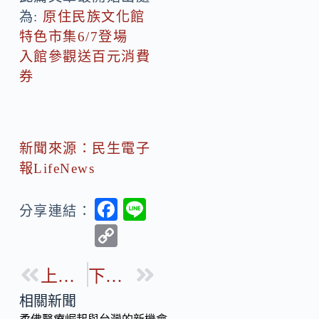
為:
原住民族文化館
特色市集6/7登場
入館參觀送百元消費
券
新聞來源：民生電子
報LifeNews
F
Li
分享連結：
ac
n
C
e
e
o
b
上一篇
下一篇
p
o
y
相關新聞