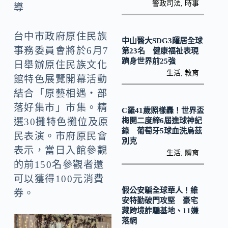
o
Li
警政司法
,
時事
導
k
n
k
台中市政府原住民族
中山醫大SDG3躍居全球
事務委員會將於6月7
第23名 健康福祉表現
躋身世界前25強
日舉辦原住民族文化
生活
,
教育
館特色展覽開幕活動
結合「原藝相遇・部
落好集市」市集。精
C羅41歲照樣轟！世界盃
梅開二度締6屆進球神紀
選30攤特色攤位及原
錄 葡萄牙5球血洗烏茲
民表演。市府原民會
別克
表示，當日入館參觀
生活
,
體育
的前150名參觀者還
可以獲得100元消費
假公安騙全球華人！維
券。
安特勤破門攻堅 豪宅
藏跨境詐騙基地、11嫌
落網