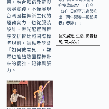
架，融合舞蹈教育與
迎接農曆馬年，自今
表演實踐，不僅展現
（24）日起至元宵節推
台灣國標舞新生代的
出「丙午躍春—藝起探
蓬勃實力，也從服裝
春」春節 […]
設計、燈光配置到舞
藝文展覽
,
生活
,
影音新
序安排皆比照國際標
聞
,
首頁影片
準規劃，讓舞者學會
「如何被看見」，觀
眾也能體驗國標舞帶
來的優雅、紀律與張
力。