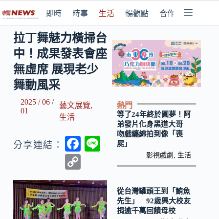
即時
時事
生活
暢觀點
合作媒體
拉丁舞魅力橫掃台
中！成果發表會座
無虛席 展現老少
舞動風采
2025 / 06 /
熱門
藝文展覽
,
01
等了24年終於圓夢！阿
生活
弟發片化身黑道大哥
吻戲纏綿拍到像「喪
F
Li
屍」
分享連結：
ac
n
影視戲劇
,
生活
C
e
e
o
b
p
從台灣罐頭王到「鮪魚
先生」 92歲興大校友
o
y
捐逾千萬回饋母校