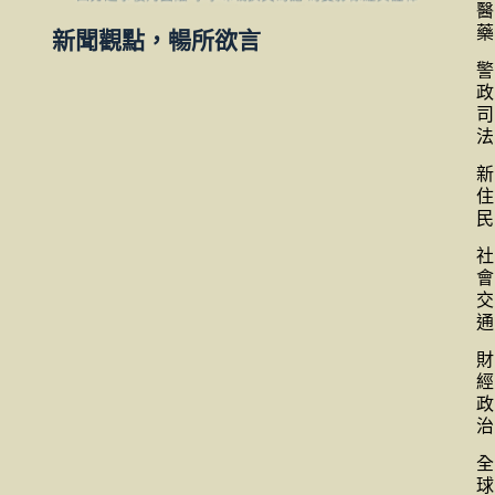
醫
藥
新聞觀點，暢所欲言
警
政
司
法
新
住
民
社
會
交
通
財
經
政
治
全
球