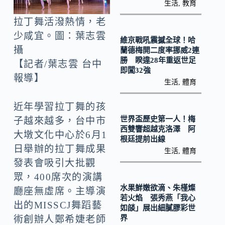
o
Li
生活
,
教育
k
n
拉丁舞活潑熱情，老
k
少咸宜。圖：葉志雲
維京戰吼震撼全球！哈
攝
蘭德梅開二度率挪威2連
勝 睽違28年重返世足
【記者/葉志雲 台中
即闖32強
報導】
生活
,
體育
近年學習拉丁舞的孩
世界盃歷史第一人！梅
子越來越多，台中市
西雙響超越克洛澤 阿
大墩文化中心於6月1
根廷提前出線
日舉辦的拉丁舞成果
生活
,
體育
發表會吸引大批觀
眾，400席次的演講
水果鮮嫩欲滴、朱槿燦
廳座無虛席。主導演
若火焰 張秀燕「我心
出的MISSCJ舞蹈藝
如燄」展出細膩膠彩世
界
術創辦人鄭希婕老師