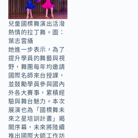
兒童國標舞演出活潑
熱情的拉丁舞。圖：
葉志雲攝
她進一步表示，為了
提升學員的舞藝與視
野，舞團每年均邀請
國際名師來台授課，
並鼓勵學員參與國內
外各大賽事，累積經
驗與舞台魅力。本次
展演也為「國標舞未
來之星培訓計畫」揭
開序幕，未來將陸續
推出國際大師工作坊