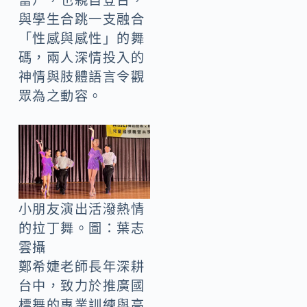
富），也親自登台，
與學生合跳一支融合
「性感與感性」的舞
碼，兩人深情投入的
神情與肢體語言令觀
眾為之動容。
小朋友演出活潑熱情
的拉丁舞。圖：葉志
雲攝
鄭希婕老師長年深耕
台中，致力於推廣國
標舞的專業訓練與高