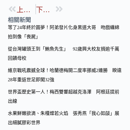
e
e
o
b
上一篇
下一篇
p
o
y
相關新聞
o
等了24年終於圓夢！阿弟發片化身黑道大哥 吻戲纏綿
Li
k
拍到像「喪屍」
n
k
從台灣罐頭王到「鮪魚先生」 92歲興大校友捐逾千萬
回饋母校
維京戰吼震撼全球！哈蘭德梅開二度率挪威2連勝 睽違
28年重返世足即闖32強
世界盃歷史第一人！梅西雙響超越克洛澤 阿根廷提前
出線
水果鮮嫩欲滴、朱槿燦若火焰 張秀燕「我心如燄」展
出細膩膠彩世界