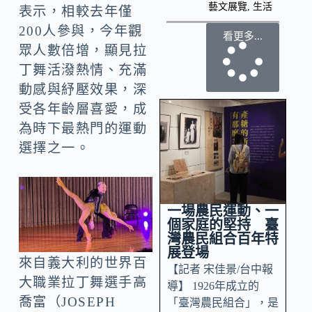
藝文展覽
,
生活
表示，相較去年僅
200人參與，今年觀
看更多...
眾人數倍增，顯見拉
丁舞活潑熱情、充滿
動感與紓壓效果，深
受各年齡層喜愛，成
為時下最熱門的運動
選擇之一。
一場農民運動、一
個家庭的堅持 臺
灣農民組合百年特
展登場
來自義大利的世界百
【記者 宋佳景/台中報
大職業拉丁舞選手高
導】 1926年成立的
喬富（JOSEPH
「臺灣農民組合」，是