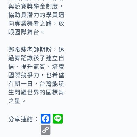
與競賽獎學金制度，
協助具潛力的學員邁
向專業舞者之路，放
眼國際舞台。
鄭希婕老師期盼，透
過舞蹈讓孩子建立自
信、提升氣質、培養
國際競爭力，也希望
有朝一日，台灣能誕
生閃耀世界的國標舞
之星。
F
Li
分享連結：
ac
n
C