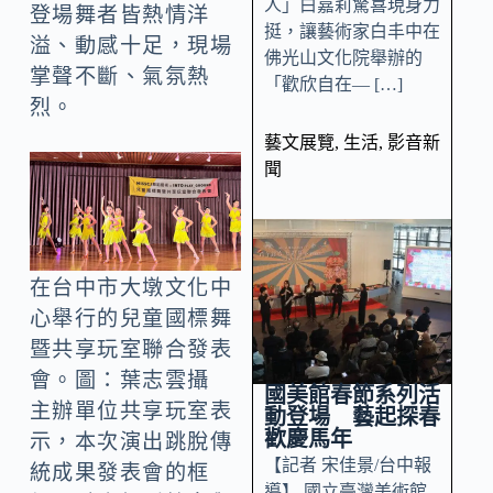
人」白嘉莉驚喜現身力
登場舞者皆熱情洋
挺，讓藝術家白丰中在
溢、動感十足，現場
佛光山文化院舉辦的
掌聲不斷、氣氛熱
「歡欣自在— […]
烈。
藝文展覽
,
生活
,
影音新
聞
在台中市大墩文化中
心舉行的兒童國標舞
暨共享玩室聯合發表
會。圖：葉志雲攝
國美館春節系列活
主辦單位共享玩室表
動登場 藝起探春
歡慶馬年
示，本次演出跳脫傳
【記者 宋佳景/台中報
統成果發表會的框
導】 國立臺灣美術館