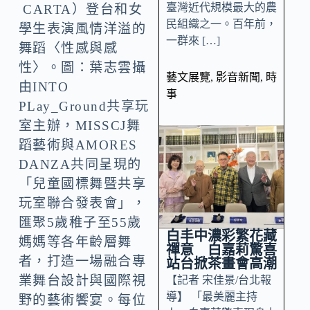
臺灣近代規模最大的農
CARTA）登台和女
民組織之一。百年前，
學生表演風情洋溢的
一群來 […]
舞蹈〈性感與感
性〉。圖：葉志雲攝
藝文展覽
,
影音新聞
,
時
由INTO
事
PLay_Ground共享玩
室主辦，MISSCJ舞
蹈藝術與AMORES
DANZA共同呈現的
「兒童國標舞暨共享
玩室聯合發表會」，
匯聚5歲稚子至55歲
白丰中濃彩繁花藏
媽媽等各年齡層舞
禪意 白嘉莉驚喜
者，打造一場融合專
站台掀茶畫會高潮
業舞台設計與國際視
【記者 宋佳景/台北報
導】 「最美麗主持
野的藝術饗宴。每位