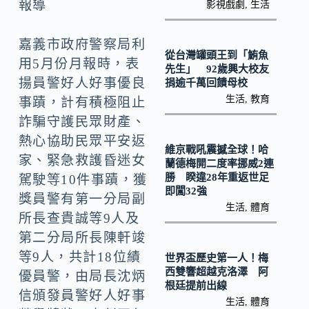
o
Li
報導
影視戲劇
,
生活
k
n
嘉義市政府警察局利
k
從台灣罐頭王到「鮪魚
用5月份月報時，表
先生」 92歲興大校友
揚員警好人好事優良
捐逾千萬回饋母校
生活
,
教育
事蹟，計有積極阻止
詐騙守護民眾財產、
熱心協助民眾平安返
維京戰吼震撼全球！哈
家、緊急救護昏迷女
蘭德梅開二度率挪威2連
勝 睽違28年重返世足
駕駛等10件事蹟，獲
即闖32強
獎員警有第一分局副
生活
,
體育
所長查貴誠等9人及
第二分局所長陳軒竣
等9人，共計18位績
世界盃歷史第一人！梅
西雙響超越克洛澤 阿
優員警，由局長沈炳
根廷提前出線
信頒發員警好人好事
生活
,
體育