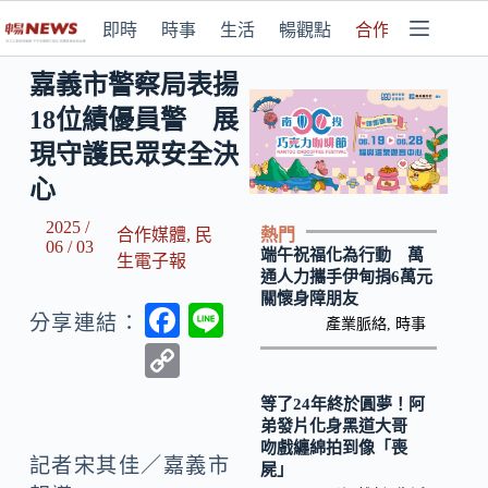
即時
時事
生活
暢觀點
合作媒體
嘉義市警察局表揚
18位績優員警 展
現守護民眾安全決
心
2025 /
熱門
合作媒體
,
民
06 / 03
端午祝福化為行動 萬
生電子報
通人力攜手伊甸捐6萬元
關懷身障朋友
F
Li
分享連結：
產業脈絡
,
時事
ac
n
C
e
e
o
等了24年終於圓夢！阿
b
p
弟發片化身黑道大哥
吻戲纏綿拍到像「喪
o
y
記者宋其佳／嘉義市
屍」