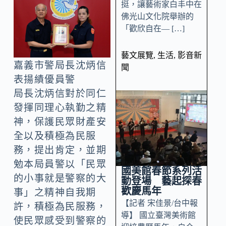
挺，讓藝術家白丰中在
佛光山文化院舉辦的
「歡欣自在— […]
藝文展覽
,
生活
,
影音新
嘉義市警局長沈炳信
聞
表揚績優員警
局長沈炳信對於同仁
發揮同理心執勤之精
神，保護民眾財產安
全以及積極為民服
務，提出肯定，並期
勉本局員警以「民眾
國美館春節系列活
的小事就是警察的大
動登場 藝起探春
歡慶馬年
事」之精神自我期
【記者 宋佳景/台中報
許，積極為民服務，
導】 國立臺灣美術館
使民眾感受到警察的