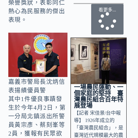
榮譽獎狀，表彰同仁
看更多...
熱心為民服務的傑出
表現。
嘉義市警局長沈炳信
一場農民運動、一
表揚績優員警
個家庭的堅持 臺
其中1件優良事蹟發
灣農民組合百年特
展登場
生於今年4月2日，第
【記者 宋佳景/台中報
一分局北鎮派出所警
導】 1926年成立的
員黃宗彥、蔡刻峯等
「臺灣農民組合」，是
2員，獲報有民眾欲
臺灣近代規模最大的農