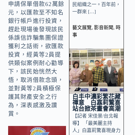
申請保單借款62萬餘
民組織之一。百年前，
一群來 […]
元，以匯款至不知名
銀行帳戶進行投資，
藝文展覽
,
影音新聞
,
時
趕赴現場後發現該民
事
係誤信詐騙集團保證
獲利之話術，欲匯款
投資，經黃等2員提
供類似案例耐心勸導
下，該民始恍然大
悟，取消借款念頭，
並對黃等2員積極保
白丰中濃彩繁花藏
護其財產安全之行
禪意 白嘉莉驚喜
為，深表感激及讚
站台掀茶畫會高潮
賞。
【記者 宋佳景/台北報
導】 「最美麗主持
人」白嘉莉驚喜現身力