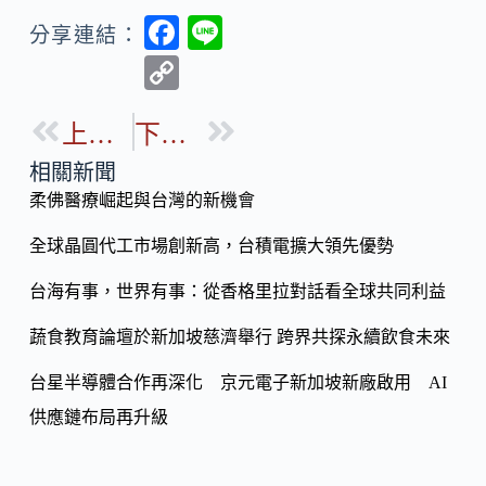
F
Li
分享連結：
ac
n
C
e
e
o
b
上一篇
下一篇
p
o
y
相關新聞
o
柔佛醫療崛起與台灣的新機會
Li
k
n
全球晶圓代工市場創新高，台積電擴大領先優勢
k
台海有事，世界有事：從香格里拉對話看全球共同利益
蔬食教育論壇於新加坡慈濟舉行 跨界共探永續飲食未來
台星半導體合作再深化 京元電子新加坡新廠啟用 AI
供應鏈布局再升級