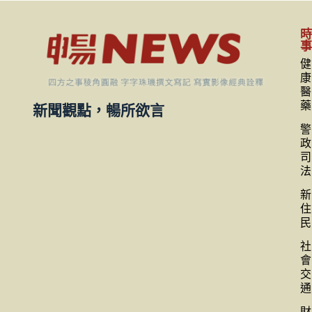
健
康
醫
藥
新聞觀點，暢所欲言
警
政
司
法
新
住
民
社
會
交
通
財