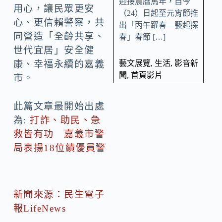
迎接農曆馬年，自今
用心，讓民眾更安
（24）日起至元宵節推
心、更信賴警察，共
出「丙午躍春—藝起探
同營造「全齡共享、
春」春節 […]
世代宜居」安全健
藝文展覽
,
生活
,
影音新
康、幸福永續的嘉義
聞
,
首頁影片
市。
此篇文章最開始出處
為:
打詐、助民、急
救皆有功 嘉義市警
局表揚18位績優員警
新聞來源：民生電子
報LifeNews