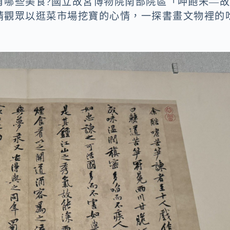
有哪些美食?國立故宮博物院南部院區「呷飽未—
請觀眾以逛菜市場挖寶的心情，一探書畫文物裡的