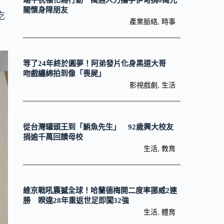
端午祝福化為行動 萬通人力攜手伊甸捐6萬元
故
關懷身障朋友
吃
產業脈絡
,
時事
等了24年終於圓夢！阿弟發片化身黑道大哥
吻戲纏綿拍到像「喪屍」
影視戲劇
,
生活
從台灣罐頭王到「鮪魚先生」 92歲興大校友
捐逾千萬回饋母校
生活
,
教育
維京戰吼震撼全球！哈蘭德梅開二度率挪威2連
勝 睽違28年重返世足即闖32強
生活
,
體育