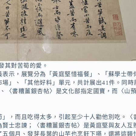
發其對苦筍的愛。
員表示，展覽分為「黃庭堅惜福餐」、「蘇學士帶
市場」、「其他好料」單元，共計展出41件。同時
〉、〈書糟薑銀杏帖〉是文化部指定國寶，而〈山
筍」，而且吃得太多，引起至少十人勸他別吃。〈
為賢士忠諫；〈書糟薑銀杏帖〉是黃庭堅與友人互
了五個月、發芽長葉的山芋也烹飪下嚥，還將這類