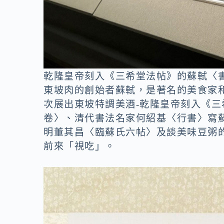
乾隆皇帝刻入《三希堂法帖》的蘇軾〈
東坡肉的創始者蘇軾，是著名的美食家
次展出東坡特調美酒-乾隆皇帝刻入《
卷〉、清代書法名家何紹基〈行書〉寫蘇
明董其昌〈臨蘇氏六帖〉及談美味豆粥
前來「視吃」。