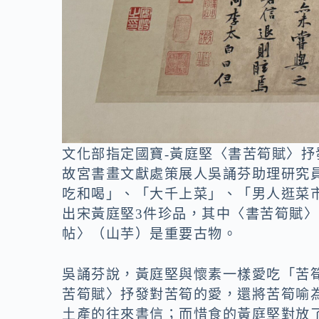
文化部指定國寶-黃庭堅〈書苦筍賦〉抒
故宮書畫文獻處策展人吳誦芬助理研究
吃和喝」、「大千上菜」、「男人逛菜
出宋黃庭堅3件珍品，其中〈書苦筍賦
帖〉（山芋）是重要古物。
吳誦芬說，黃庭堅與懷素一樣愛吃「苦
苦筍賦〉抒發對苦筍的愛，還將苦筍喻
土產的往來書信；而惜食的黃庭堅對放