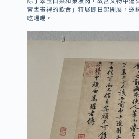
o
n
除了翠玉白菜和東坡肉，故宮文物中還
宮書畫裡的飲食」特展即日起開展，邀
k
k
吃喝喝。