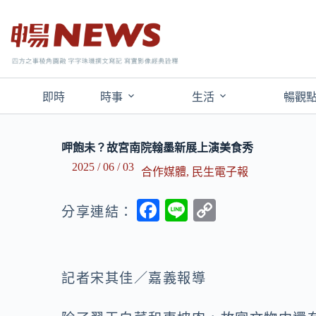
即時
時事
生活
暢觀
呷飽未？故宮南院翰墨新展上演美食秀
2025 / 06 / 03
合作媒體
,
民生電子報
F
Li
C
分享連結：
ac
n
o
e
e
p
b
y
記者宋其佳／嘉義報導
o
Li