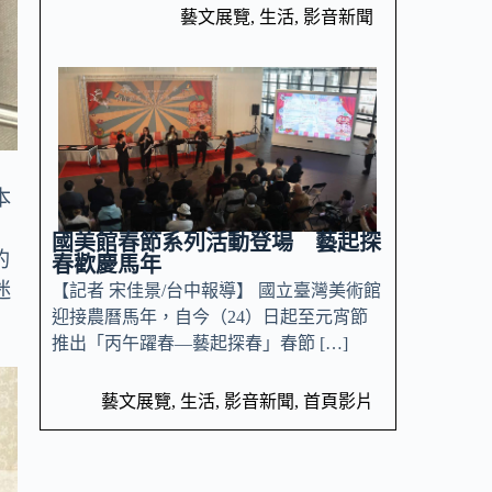
藝文展覽
,
生活
,
影音新聞
本
國美館春節系列活動登場 藝起探
的
春歡慶馬年
迷
【記者 宋佳景/台中報導】 國立臺灣美術館
迎接農曆馬年，自今（24）日起至元宵節
推出「丙午躍春—藝起探春」春節 […]
藝文展覽
,
生活
,
影音新聞
,
首頁影片