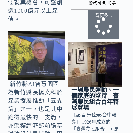
個就業機會，可望創
警政司法
,
時事
造1000億元以上產
看更多...
值。
新竹縣AI智慧園區
一場農民運動、一
為新竹縣長楊文科於
個家庭的堅持 臺
產業發展推動「五支
灣農民組合百年特
展登場
箭」之一，也是其中
【記者 宋佳景/台中報
跑得最快的一支箭，
導】 1926年成立的
亦榮獲經濟部前瞻基
「臺灣農民組合」，是