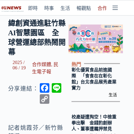
即時
時事
生活
暢觀點
合作媒體
緯創資通進駐竹縣
AI智慧園區 全
球營運總部熱鬧開
幕
2025 /
熱門
合作媒體
,
民
06 / 19
彰化優質食品前進國
生電子報
際 「食食在在彰化
館」台北食品展秀產業
F
Li
實力
分享連結：
ac
n
生活
C
e
e
o
b
p
校產疑遭掏空！中檢重
拳出擊 金錢豹創辦
o
y
記者姚霞芬／新竹縣
人、董事遭羈押禁見