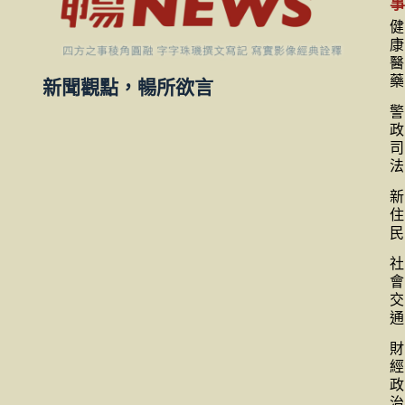
健
康
醫
藥
新聞觀點，暢所欲言
警
政
司
法
新
住
民
社
會
交
通
財
經
政
治