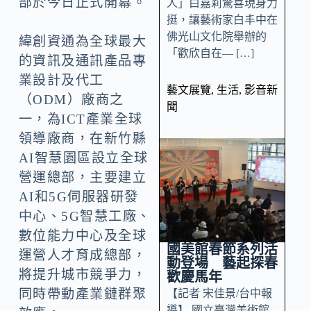
部於今日正式開幕。
人」白嘉莉驚喜現身力
挺，讓藝術家白丰中在
佛光山文化院舉辦的
緯創資通為全球最大
「歡欣自在— […]
的資訊及通訊產品專
業設計及代工
藝文展覽
,
生活
,
影音新
（ODM）廠商之
聞
一，為ICT產業全球
領導廠商，在新竹縣
AI智慧園區設立全球
營運總部，主要建立
AI和5G伺服器研發
中心、5G智慧工廠、
數位能力中心及全球
國美館春節系列活
運營人才育成總部，
動登場 藝起探春
將提升城市競爭力，
歡慶馬年
同時帶動產業鏈群聚
【記者 宋佳景/台中報
導】 國立臺灣美術館