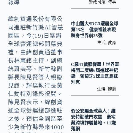
o
Li
報導
警政司法
,
時事
k
n
緯創資通股份有限公
k
中山醫大SDG3躍居全球
司進駐新竹縣AI智慧
第23名 健康福祉表現
園區，今(19)日舉辦
躋身世界前25強
生活
,
教育
全球營運總部開幕典
禮，由緯創資通董事
長林憲銘主持，副總
C羅41歲照樣轟！世界盃
統蕭美琴、新竹縣副
梅開二度締6屆進球神紀
錄 葡萄牙5球血洗烏茲
縣長陳見賢等人親臨
別克
見證，輝達執行長黃
生活
,
體育
仁勳特別錄影祝賀。
陳見賢表示，緯創資
通全球營運總部進駐
假公安騙全球華人！維
安特勤破門攻堅 豪宅
之後，預估全園區至
藏跨境詐騙基地、11嫌
少為新竹縣帶來4000
落網