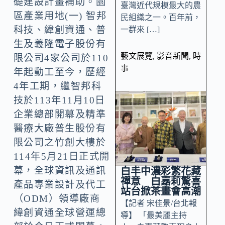
礎建設計畫補助。園
臺灣近代規模最大的農
區產業用地(一) 智邦
民組織之一。百年前，
科技、緯創資通、普
一群來 […]
生及義隆電子股份有
藝文展覽
,
影音新聞
,
時
限公司4家公司於110
事
年起動工至今，歷經
4年工期，繼智邦科
技於113年11月10日
企業總部開幕及精準
醫療大廠普生股份有
限公司之竹創大樓於
114年5月21日正式開
幕，全球資訊及通訊
白丰中濃彩繁花藏
禪意 白嘉莉驚喜
產品專業設計及代工
站台掀茶畫會高潮
（ODM）領導廠商
【記者 宋佳景/台北報
緯創資通全球營運總
導】 「最美麗主持