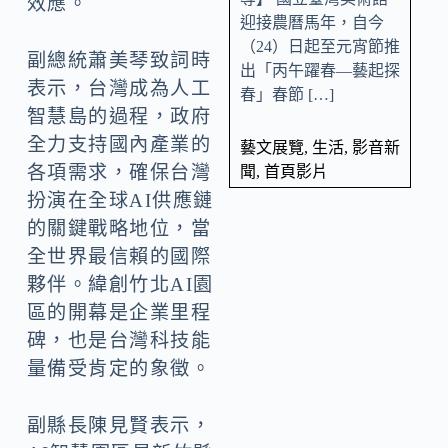
效應。
迎接農曆馬年，自今
（24）日起至元宵節推
副總統蕭美琴致詞時
出「丙午躍春—藝起探
表示，台灣成為人工
春」春節 […]
智慧島的過程，政府
全力支持國內產業的
藝文展覽
,
生活
,
影音新
各項需求，確保台灣
聞
,
首頁影片
扮演在全球AI供應鏈
的關鍵戰略地位，當
全世界最信賴的國際
夥伴。緯創竹北AI園
區的開幕是企業里程
碑，也是台灣科技能
量備受肯定的象徵。
副縣長陳見賢表示，