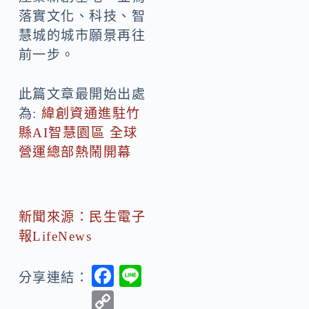
落實文化、科技、智
慧城的城市願景再往
前一步。
此篇文章最開始出處
為:
緯創資通進駐竹
縣AI智慧園區 全球
營運總部熱鬧開幕
新聞來源：民生電子
報LifeNews
F
Li
分享連結：
ac
n
C