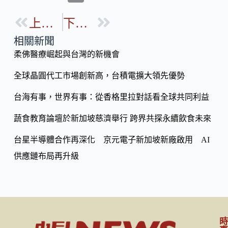
e
e
o
b
上一篇
下一篇
p
o
y
相關新聞
o
柔佛醫療崛起與台灣的新機會
Li
k
n
全球晶圓代工市場創新高，台積電擴大領先優勢
k
台海有事，世界有事：從香格里拉對話看全球共同利益
蔬食教育論壇於新加坡慈濟舉行 跨界共探永續飲食未來
台星半導體合作再深化 京元電子新加坡新廠啟用 AI
供應鏈布局再升級