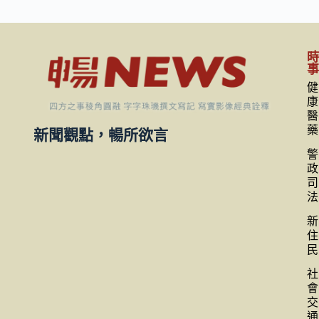
健
康
醫
藥
新聞觀點，暢所欲言
警
政
司
法
新
住
民
社
會
交
通