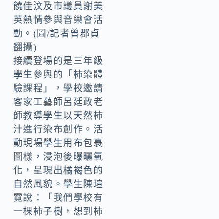
饒佳汶及市議員謝美
英熱情參與音樂會活
動。(圖/記者曾郡貞
翻攝)
接續登場的是三年級
學生參與的「柿染體
驗課程」，學校邀請
客家工藝師呂廷政老
師教導學生以天然柿
汁進行染布創作。活
動現場學生用布包裹
圖樣，浸泡後曝曬氧
化，呈現出橘褐色的
自然風貌。學生陳瑄
霓說：「我們學校有
一棵柿子樹，想到柿