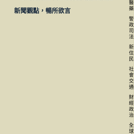
醫
藥
新聞觀點，暢所欲言
警
政
司
法
新
住
民
社
會
交
通
財
經
政
治
全
球