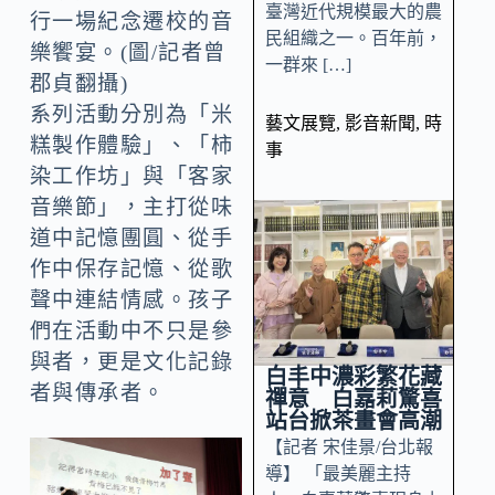
臺灣近代規模最大的農
行一場紀念遷校的音
民組織之一。百年前，
樂饗宴。(圖/記者曾
一群來 […]
郡貞翻攝)
系列活動分別為「米
藝文展覽
,
影音新聞
,
時
糕製作體驗」、「柿
事
染工作坊」與「客家
音樂節」，主打從味
道中記憶團圓、從手
作中保存記憶、從歌
聲中連結情感。孩子
們在活動中不只是參
與者，更是文化記錄
白丰中濃彩繁花藏
者與傳承者。
禪意 白嘉莉驚喜
站台掀茶畫會高潮
【記者 宋佳景/台北報
導】 「最美麗主持