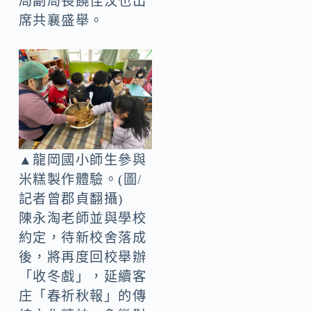
局副局長饒佳汶也出
席共襄盛舉。
▲龍岡國小師生參與
米糕製作體驗。(圖/
記者曾郡貞翻攝)
陳永淘老師並與學校
約定，待新校舍落成
後，將再度回校舉辦
「收冬戲」，延續客
庄「春祈秋報」的傳