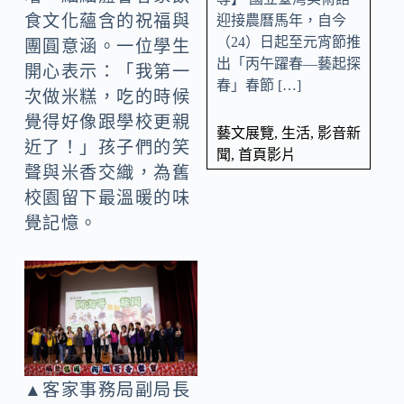
食文化蘊含的祝福與
迎接農曆馬年，自今
（24）日起至元宵節推
團圓意涵。一位學生
出「丙午躍春—藝起探
開心表示：「我第一
春」春節 […]
次做米糕，吃的時候
覺得好像跟學校更親
藝文展覽
,
生活
,
影音新
近了！」孩子們的笑
聞
,
首頁影片
聲與米香交織，為舊
校園留下最溫暖的味
覺記憶。
▲客家事務局副局長