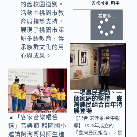
警政司法
,
時事
的舊校園道別。
活動由桃園市教
看更多...
育局指導支持，
展現了桃園市深
耕多語教育、傳
承族群文化的用
心與成果。
一場農民運動、一
個家庭的堅持 臺
灣農民組合百年特
展登場
▲「客家音樂唱舊
【記者 宋佳景/台中報
情」音樂節 龍岡國小
導】 1926年成立的
「臺灣農民組合」，是
邀請阿淘哥與師生進