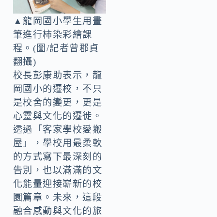
▲龍岡國小學生用畫
筆進行柿染彩繪課
程。(圖/記者曾郡貞
翻攝)
校長彭康助表示，龍
岡國小的遷校，不只
是校舍的變更，更是
心靈與文化的遷徙。
透過「客家學校愛搬
屋」，學校用最柔軟
的方式寫下最深刻的
告別，也以滿滿的文
化能量迎接嶄新的校
園篇章。未來，這段
融合感動與文化的旅