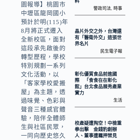
o
Li
料
園報導】桃園市
警政司法
,
時事
k
n
中壢區龍岡國小
k
預計於明(115)年
8月將正式遷入
晶片外交之外，台灣還
有「醫衛外交」這張世
全新校區，面對
界名片
這段承先啟後的
民生電子報
轉型歷程，學校
特別規劃一系列
文化活動，以
彰化優質食品前進國
際 「食食在在彰化
「客家學校愛搬
館」台北食品展秀產業
屋」為主題，透
實力
過味覺、色彩與
生活
聲音三種感官體
驗，陪伴全體師
校產疑遭掏空！中檢重
生與社區民眾，
拳出擊 金錢豹創辦
一同向歷史悠久
人、董事遭羈押禁見