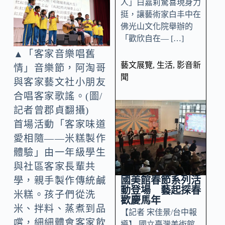
人」白嘉莉驚喜現身力
挺，讓藝術家白丰中在
佛光山文化院舉辦的
「歡欣自在— […]
▲「客家音樂唱舊
藝文展覽
,
生活
,
影音新
情」音樂節，阿淘哥
聞
與客家藝文社小朋友
合唱客家歌謠。(圖/
記者曾郡貞翻攝)
首場活動「客家味道
愛相隨——米糕製作
體驗」由一年級學生
與社區客家長輩共
國美館春節系列活
學，親手製作傳統鹹
動登場 藝起探春
米糕。孩子們從洗
歡慶馬年
米、拌料、蒸煮到品
【記者 宋佳景/台中報
嚐，細細體會客家飲
導】 國立臺灣美術館