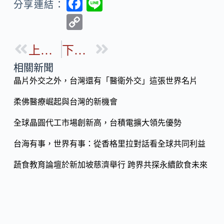
F
Li
分享連結：
ac
n
C
e
e
o
b
上一篇
下一篇
p
o
y
相關新聞
o
晶片外交之外，台灣還有「醫衛外交」這張世界名片
Li
k
n
柔佛醫療崛起與台灣的新機會
k
全球晶圓代工市場創新高，台積電擴大領先優勢
台海有事，世界有事：從香格里拉對話看全球共同利益
蔬食教育論壇於新加坡慈濟舉行 跨界共探永續飲食未來