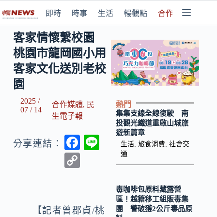
即時
時事
生活
暢觀點
合作媒體
客家情懷繫校園
桃園市龍岡國小用
客家文化送別老校
園
2025 /
熱門
合作媒體
,
民
07 / 14
集集支線全線復駛 南
生電子報
投觀光鐵道重啟山城旅
遊新篇章
F
Li
分享連結：
生活
,
旅食消費
,
社會交
ac
n
通
C
e
e
o
b
p
毒咖啡包原料藏露營
區！越籍移工組販毒集
o
y
團 警破獲2公斤毒品原
【記者曾郡貞/桃