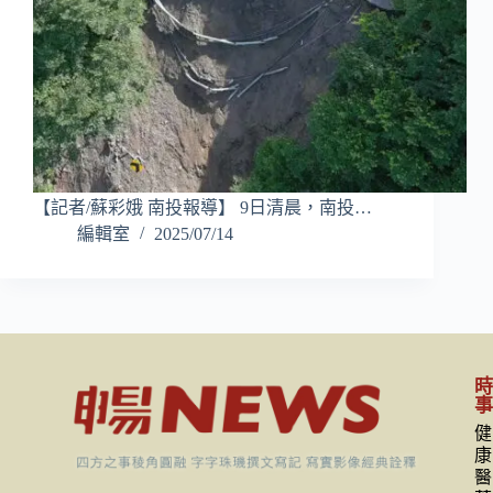
【記者/蘇彩娥 南投報導】 9日清晨，南投…
編輯室
2025/07/14
健
康
醫