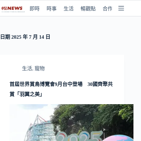
即時
時事
生活
暢觀點
合作媒體
日期
2025 年 7 月 14 日
生活
,
寵物
首屆世界賞鳥博覽會9月台中登場 30國齊聚共
賞「羽翼之美」