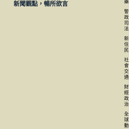
藥
新聞觀點，暢所欲言
警
政
司
法
新
住
民
社
會
交
通
財
經
政
治
全
球
動