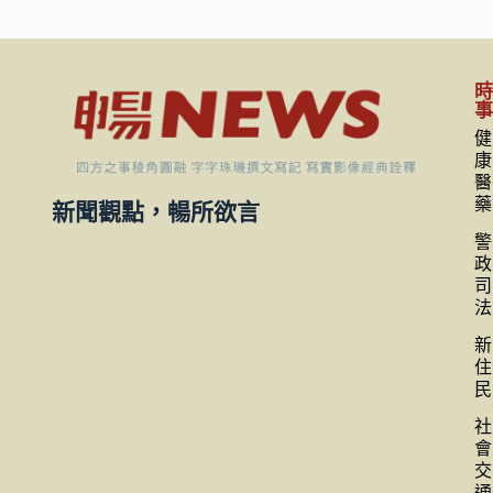
健
康
醫
藥
新聞觀點，暢所欲言
警
政
司
法
新
住
民
社
會
交
通