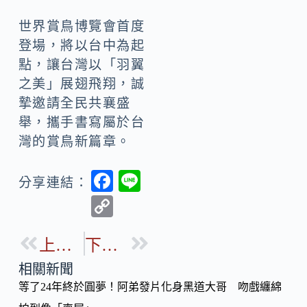
世界賞鳥博覽會首度
登場，將以台中為起
點，讓台灣以「羽翼
之美」展翅飛翔，誠
摯邀請全民共襄盛
舉，攜手書寫屬於台
灣的賞鳥新篇章。
F
Li
分享連結：
ac
n
C
e
e
o
b
上一篇
下一篇
p
o
y
相關新聞
o
等了24年終於圓夢！阿弟發片化身黑道大哥 吻戲纏綿
Li