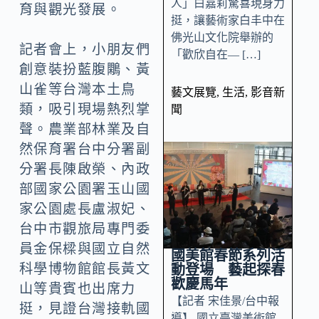
人」白嘉莉驚喜現身力
育與觀光發展。
挺，讓藝術家白丰中在
佛光山文化院舉辦的
記者會上，小朋友們
「歡欣自在— […]
創意裝扮藍腹鷴、黃
山雀等台灣本土鳥
藝文展覽
,
生活
,
影音新
類，吸引現場熱烈掌
聞
聲。農業部林業及自
然保育署台中分署副
分署長陳啟榮、內政
部國家公園署玉山國
家公園處長盧淑妃、
台中市觀旅局專門委
員金保樑與國立自然
國美館春節系列活
科學博物館館長黃文
動登場 藝起探春
歡慶馬年
山等貴賓也出席力
【記者 宋佳景/台中報
挺，見證台灣接軌國
導】 國立臺灣美術館