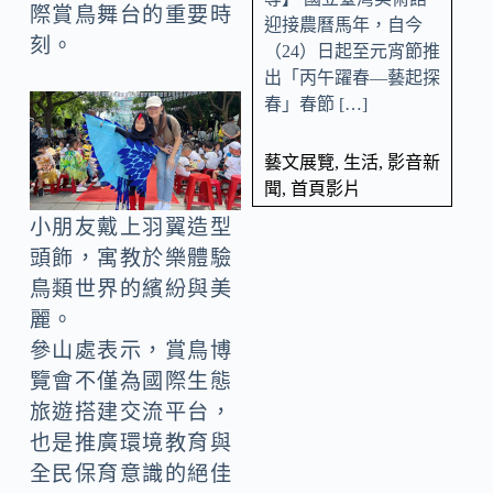
際賞鳥舞台的重要時
迎接農曆馬年，自今
刻。
（24）日起至元宵節推
出「丙午躍春—藝起探
春」春節 […]
藝文展覽
,
生活
,
影音新
聞
,
首頁影片
小朋友戴上羽翼造型
頭飾，寓教於樂體驗
鳥類世界的繽紛與美
麗。
參山處表示，賞鳥博
覽會不僅為國際生態
旅遊搭建交流平台，
也是推廣環境教育與
全民保育意識的絕佳