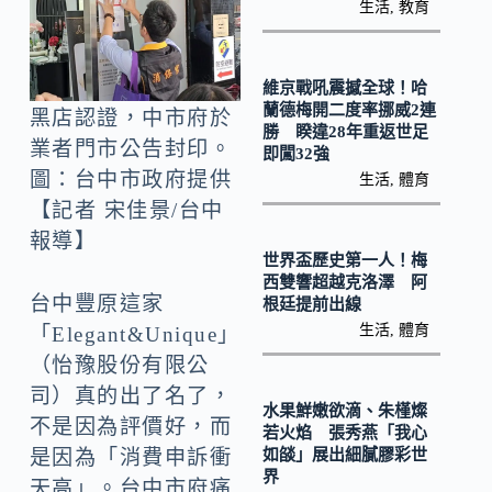
b
p
生活
,
教育
o
y
o
Li
維京戰吼震撼全球！哈
k
n
蘭德梅開二度率挪威2連
黑店認證，中市府於
勝 睽違28年重返世足
k
業者門市公告封印。
即闖32強
圖：台中市政府提供
生活
,
體育
【記者 宋佳景/台中
報導】
世界盃歷史第一人！梅
西雙響超越克洛澤 阿
台中豐原這家
根廷提前出線
生活
,
體育
「Elegant&Unique」
（怡豫股份有限公
司）真的出了名了，
水果鮮嫩欲滴、朱槿燦
不是因為評價好，而
若火焰 張秀燕「我心
是因為「消費申訴衝
如燄」展出細膩膠彩世
界
天高」。台中市府痛