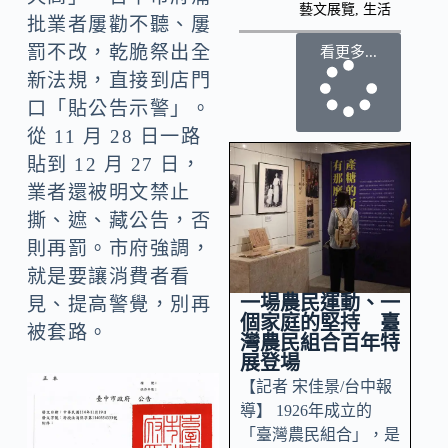
藝文展覽
,
生活
批業者屢勸不聽、屢
罰不改，乾脆祭出全
看更多...
新法規，直接到店門
口「貼公告示警」。
從 11 月 28 日一路
貼到 12 月 27 日，
業者還被明文禁止
撕、遮、藏公告，否
則再罰。市府強調，
就是要讓消費者看
一場農民運動、一
見、提高警覺，別再
個家庭的堅持 臺
被套路。
灣農民組合百年特
展登場
【記者 宋佳景/台中報
導】 1926年成立的
「臺灣農民組合」，是