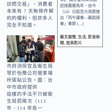
訪問交易」，消費者
迎接農曆馬年，自今
本來有 7 天無條件解
（24）日起至元宵節推
出「丙午躍春—藝起探
約的權利，但許多人
春」春節 […]
完全不知道。
藝文展覽
,
生活
,
影音新
聞
,
首頁影片
市府消保官及衛生局
等於怡豫公司營業場
所張貼公告。圖：台
中市政府提供
這樣的手法不只被衛
生局罰兩次（113
年、114 年各一