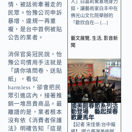
人」白嘉莉驚喜現身力
情、被話術牽著走的
挺，讓藝術家白丰中在
民眾。怡豫公司申訴
佛光山文化院舉辦的
暴增、違規一再重
「歡欣自在— […]
複，是台中首例被貼
公告的業者。
藝文展覽
,
生活
,
影音新
聞
消保官吳冠民說，怡
豫公司慣用手法就是
「請你填問卷、送貼
紙」，看似
harmless，卻會把民
眾引進店內，接著推
銷一堆昂貴商品。最
國美館春節系列活
動登場 藝起探春
離譜的是，業者根本
歡慶馬年
沒有依《消費者保護
【記者 宋佳景/台中報
法》明確告知「這是
導】 國立臺灣美術館