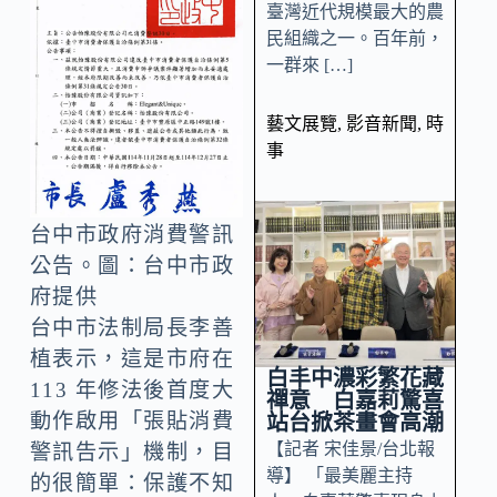
臺灣近代規模最大的農
民組織之一。百年前，
一群來 […]
藝文展覽
,
影音新聞
,
時
事
台中市政府消費警訊
公告。圖：台中市政
府提供
台中市法制局長李善
植表示，這是市府在
白丰中濃彩繁花藏
113 年修法後首度大
禪意 白嘉莉驚喜
動作啟用「張貼消費
站台掀茶畫會高潮
【記者 宋佳景/台北報
警訊告示」機制，目
導】 「最美麗主持
的很簡單：保護不知