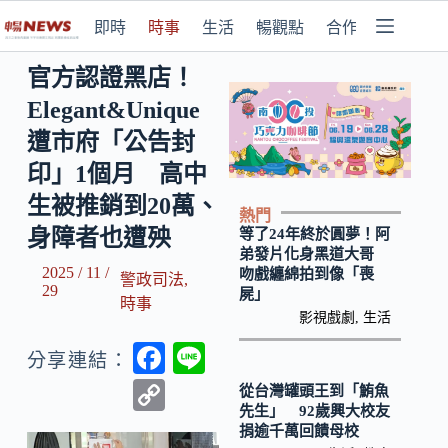
即時
時事
生活
暢觀點
合作媒體
官方認證黑店！
Elegant&Unique
遭市府「公告封
印」1個月 高中
生被推銷到20萬、
熱門
身障者也遭殃
等了24年終於圓夢！阿
弟發片化身黑道大哥
2025 / 11 /
吻戲纏綿拍到像「喪
警政司法
,
29
屍」
時事
影視戲劇
,
生活
F
Li
分享連結：
ac
n
C
從台灣罐頭王到「鮪魚
先生」 92歲興大校友
e
e
o
捐逾千萬回饋母校