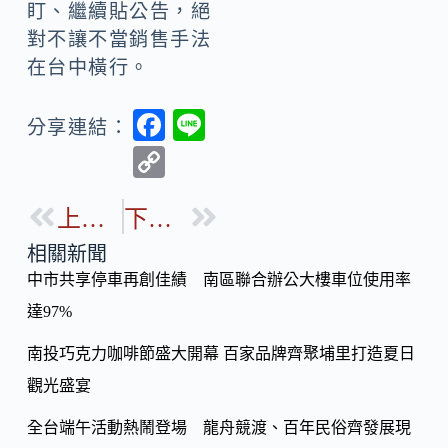
盯、繼續貼公告，絕
對不讓不當銷售手法
在台中橫行。
F
Li
分享連結：
ac
n
C
e
e
o
b
上一篇
下一篇
p
o
y
相關新聞
o
中市共享停車再創佳績 南區聯合辦公大樓車位使用率
Li
k
達97%
n
k
南投巧克力咖啡節盛大開幕 百家品牌齊聚埔里打造夏日
觀光盛宴
全台端午活動熱鬧登場 龍舟競渡、百年民俗齊發展現