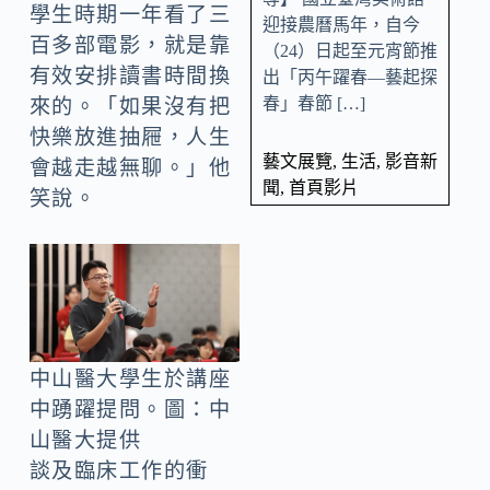
學生時期一年看了三
迎接農曆馬年，自今
百多部電影，就是靠
（24）日起至元宵節推
有效安排讀書時間換
出「丙午躍春—藝起探
春」春節 […]
來的。「如果沒有把
快樂放進抽屜，人生
藝文展覽
,
生活
,
影音新
會越走越無聊。」他
聞
,
首頁影片
笑說。
中山醫大學生於講座
中踴躍提問。圖：中
山醫大提供
談及臨床工作的衝