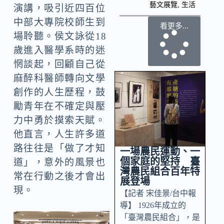
藝文展覽
,
生活
演講，吸引近四百位
中部大專院校師生到
看更多...
場聆聽。侯文詠從18
歲進入醫學系時的迷
惘談起，回顧自己從
麻醉科醫師轉向文學
創作的人生歷程，鼓
勵青年在不確定與壓
力中勇於摸索天賦。
他直言，人生許多道
路往往是「做了才知
一場農民運動、一
個家庭的堅持 臺
道」，意外的風景也
灣農民組合百年特
常在行動之後才會出
展登場
現。
【記者 宋佳景/台中報
導】 1926年成立的
「臺灣農民組合」，是