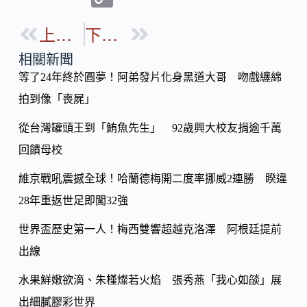
e
e
o
b
上一篇
下一篇
p
o
y
相關新聞
o
等了24年終於圓夢！阿弟發片化身黑道大哥 吻戲纏綿
Li
k
拍到像「喪屍」
n
k
從台灣罐頭王到「鮪魚先生」 92歲興大校友捐逾千萬
回饋母校
維京戰吼震撼全球！哈蘭德梅開二度率挪威2連勝 睽違
28年重返世足即闖32強
世界盃歷史第一人！梅西雙響超越克洛澤 阿根廷提前
出線
水果鮮嫩欲滴、朱槿燦若火焰 張秀燕「我心如燄」展
出細膩膠彩世界