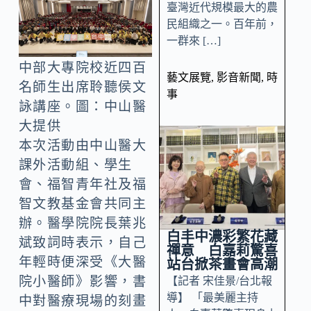
臺灣近代規模最大的農
民組織之一。百年前，
一群來 […]
中部大專院校近四百
藝文展覽
,
影音新聞
,
時
名師生出席聆聽侯文
事
詠講座。圖：中山醫
大提供
本次活動由中山醫大
課外活動組、學生
會、福智青年社及福
智文教基金會共同主
辦。醫學院院長葉兆
白丰中濃彩繁花藏
斌致詞時表示，自己
禪意 白嘉莉驚喜
年輕時便深受《大醫
站台掀茶畫會高潮
院小醫師》影響，書
【記者 宋佳景/台北報
導】 「最美麗主持
中對醫療現場的刻畫