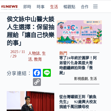
即時
時事
生活
暢觀點
合作媒體
侯文詠中山醫大談
人生選擇：保留抽
屜給「讓自己快樂
的事」
2025 / 11
熱門
人物誌
,
生
/ 29
等了24年終於圓夢！阿
活
,
教育
弟發片化身黑道大哥
吻戲纏綿拍到像「喪
F
Li
屍」
分享連結：
ac
n
影視戲劇
,
生活
C
e
e
o
b
p
從台灣罐頭王到「鮪魚
先生」 92歲興大校友
o
y
捐逾千萬回饋母校