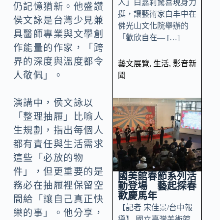
人」白嘉莉驚喜現身力
仍記憶猶新。他盛讚
挺，讓藝術家白丰中在
侯文詠是台灣少見兼
佛光山文化院舉辦的
具醫師專業與文學創
「歡欣自在— […]
作能量的作家，「跨
界的深度與溫度都令
藝文展覽
,
生活
,
影音新
人敬佩」。
聞
演講中，侯文詠以
「整理抽屜」比喻人
生規劃，指出每個人
都有責任與生活需求
這些「必放的物
件」，但更重要的是
國美館春節系列活
務必在抽屜裡保留空
動登場 藝起探春
歡慶馬年
間給「讓自己真正快
【記者 宋佳景/台中報
樂的事」。他分享，
導】 國立臺灣美術館