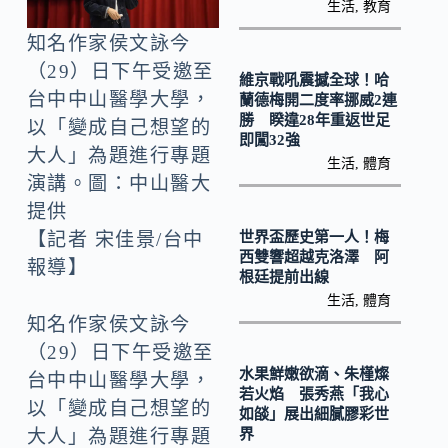
o
Li
生活
,
教育
k
n
知名作家侯文詠今
k
（29）日下午受邀至
維京戰吼震撼全球！哈
台中中山醫學大學，
蘭德梅開二度率挪威2連
勝 睽違28年重返世足
以「變成自己想望的
即闖32強
大人」為題進行專題
生活
,
體育
演講。圖：中山醫大
提供
世界盃歷史第一人！梅
【記者 宋佳景/台中
西雙響超越克洛澤 阿
報導】
根廷提前出線
生活
,
體育
知名作家侯文詠今
（29）日下午受邀至
水果鮮嫩欲滴、朱槿燦
台中中山醫學大學，
若火焰 張秀燕「我心
以「變成自己想望的
如燄」展出細膩膠彩世
界
大人」為題進行專題