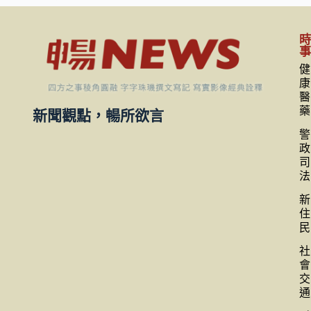
健
康
醫
藥
新聞觀點，暢所欲言
警
政
司
法
新
住
民
社
會
交
通