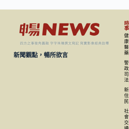
健
康
醫
藥
新聞觀點，暢所欲言
警
政
司
法
新
住
民
社
會
交
通