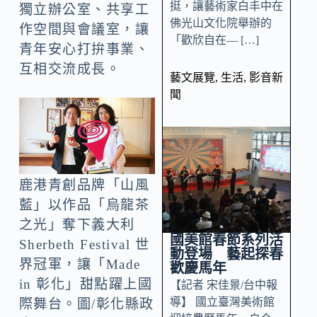
挺，讓藝術家白丰中在
獨立辦公室、共享工
佛光山文化院舉辦的
作空間與會議室，讓
「歡欣自在— […]
青年安心打拚事業、
互相交流成長。
藝文展覽
,
生活
,
影音新
聞
鹿港青創品牌「山風
藍」以作品「烏龍茶
之光」奪下義大利
國美館春節系列活
Sherbeth Festival 世
動登場 藝起探春
界冠軍，讓「Made
歡慶馬年
in 彰化」甜點躍上國
【記者 宋佳景/台中報
導】 國立臺灣美術館
際舞台。圖/彰化縣政