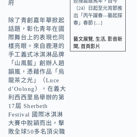
迎接農曆馬年，自今
府
（24）日起至元宵節推
出「丙午躍春—藝起探
除了青創嘉年華掀起
春」春節 […]
話題，彰化青年在國
際舞台上的表現也同
藝文展覽
,
生活
,
影音新
樣亮眼。來自鹿港的
聞
,
首頁影片
手工義式冰淇淋品牌
「山風藍」創辦人趙
韻嵐，憑藉作品「烏
龍茶之光」（Luce
d’Oolong），在義大
利西西里島舉辦的第
17屆 Sherbeth
Festival 國際冰淇淋
大賽中脫穎而出，擊
敗全球50多名頂尖職