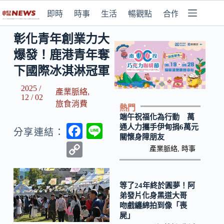
即時
時事
生活
暢觀點
合作媒體
彰化青年創業力大
爆發！鹿港青年奪
下國際冰淇淋冠軍
2025 /
產業脈絡
,
12 / 02
旅食消費
熱門
端午祝福化為行動 萬
F
Li
通人力攜手伊甸捐6萬元
分享連結：
關懷身障朋友
ac
n
C
產業脈絡
,
時事
e
e
o
b
p
等了24年終於圓夢！阿
o
y
弟發片化身黑道大哥
吻戲纏綿拍到像「喪
o
Li
屍」