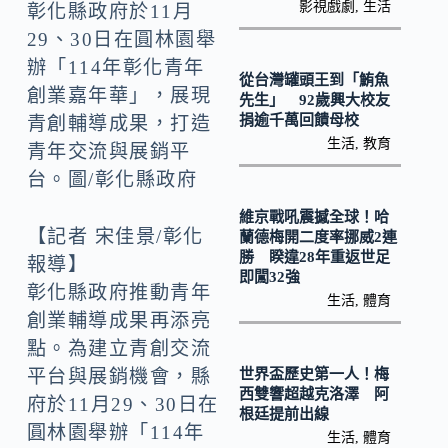
k
n
影視戲劇
,
生活
彰化縣政府於11月
k
29、30日在圓林園舉
辦「114年彰化青年
從台灣罐頭王到「鮪魚
創業嘉年華」，展現
先生」 92歲興大校友
捐逾千萬回饋母校
青創輔導成果，打造
生活
,
教育
青年交流與展銷平
台。圖/彰化縣政府
維京戰吼震撼全球！哈
【記者 宋佳景/彰化
蘭德梅開二度率挪威2連
勝 睽違28年重返世足
報導】
即闖32強
彰化縣政府推動青年
生活
,
體育
創業輔導成果再添亮
點。為建立青創交流
世界盃歷史第一人！梅
平台與展銷機會，縣
西雙響超越克洛澤 阿
府於11月29、30日在
根廷提前出線
圓林園舉辦「114年
生活
,
體育