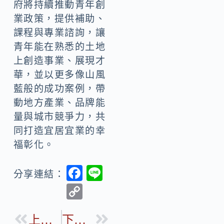
府將持續推動青年創
業政策，提供補助、
課程與專業諮詢，讓
青年能在熟悉的土地
上創造事業、展現才
華，並以更多像山風
藍般的成功案例，帶
動地方產業、品牌能
量與城市競爭力，共
同打造宜居宜業的幸
福彰化。
F
Li
分享連結：
ac
n
C
e
e
o
b
上一篇
下一篇
p