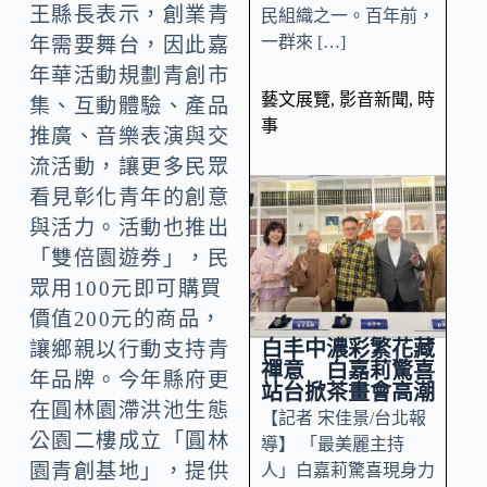
王縣長表示，創業青
民組織之一。百年前，
一群來 […]
年需要舞台，因此嘉
年華活動規劃青創市
藝文展覽
,
影音新聞
,
時
集、互動體驗、產品
事
推廣、音樂表演與交
流活動，讓更多民眾
看見彰化青年的創意
與活力。活動也推出
「雙倍園遊券」，民
眾用100元即可購買
價值200元的商品，
白丰中濃彩繁花藏
讓鄉親以行動支持青
禪意 白嘉莉驚喜
年品牌。今年縣府更
站台掀茶畫會高潮
在圓林園滯洪池生態
【記者 宋佳景/台北報
公園二樓成立「圓林
導】 「最美麗主持
園青創基地」，提供
人」白嘉莉驚喜現身力