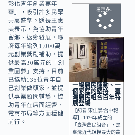
彰化青年創業嘉年
看更多...
華」，吸引許多民眾
共襄盛舉。縣長王惠
美表示，為協助青年
留鄉、返鄉發展，縣
府每年編列1,000萬
元創業獎勵補助，提
供最高30萬元的「創
業圓夢」支持，目前
已協助136位青年自
一場農民運動、一
己創業做頭家，並提
個家庭的堅持 臺
供專業顧問輔導，協
灣農民組合百年特
展登場
助青年在店面經營、
【記者 宋佳景/台中報
電商布局等方面穩健
導】 1926年成立的
前行。
「臺灣農民組合」，是
臺灣近代規模最大的農