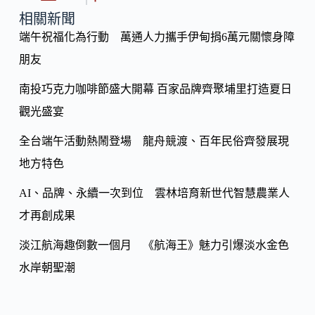
o
y
相關新聞
o
端午祝福化為行動 萬通人力攜手伊甸捐6萬元關懷身障
Li
k
朋友
n
k
南投巧克力咖啡節盛大開幕 百家品牌齊聚埔里打造夏日
觀光盛宴
全台端午活動熱鬧登場 龍舟競渡、百年民俗齊發展現
地方特色
AI、品牌、永續一次到位 雲林培育新世代智慧農業人
才再創成果
淡江航海趣倒數一個月 《航海王》魅力引爆淡水金色
水岸朝聖潮