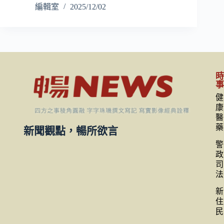
編輯室
2025/12/02
健
康
醫
藥
新聞觀點，暢所欲言
警
政
司
法
新
住
民