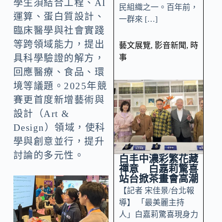
學生須結合工程、AI
民組織之一。百年前，
運算、蛋白質設計、
一群來 […]
臨床醫學與社會實踐
等跨領域能力，提出
藝文展覽
,
影音新聞
,
時
事
具科學驗證的解方，
回應醫療、食品、環
境等議題。2025年競
賽更首度新增藝術與
設計（Art &
Design）領域，使科
學與創意並行，提升
討論的多元性。
白丰中濃彩繁花藏
禪意 白嘉莉驚喜
站台掀茶畫會高潮
【記者 宋佳景/台北報
導】 「最美麗主持
人」白嘉莉驚喜現身力