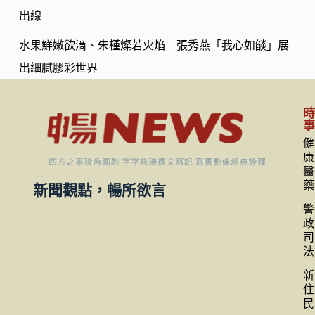
出線
水果鮮嫩欲滴、朱槿燦若火焰 張秀燕「我心如燄」展
出細膩膠彩世界
健
康
醫
藥
新聞觀點，暢所欲言
警
政
司
法
新
住
民