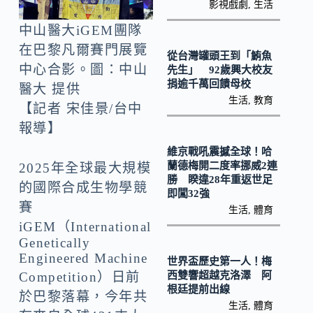
o
Li
影視戲劇
,
生活
k
n
中山醫大iGEM團隊
k
在巴黎凡爾賽門展覽
從台灣罐頭王到「鮪魚
中心合影。圖：中山
先生」 92歲興大校友
捐逾千萬回饋母校
醫大 提供
生活
,
教育
【記者 宋佳景/台中
報導】
維京戰吼震撼全球！哈
蘭德梅開二度率挪威2連
2025年全球最大規模
勝 睽違28年重返世足
的國際合成生物學競
即闖32強
賽
生活
,
體育
iGEM（International
Genetically
Engineered Machine
世界盃歷史第一人！梅
西雙響超越克洛澤 阿
Competition）日前
根廷提前出線
於巴黎落幕，今年共
生活
,
體育