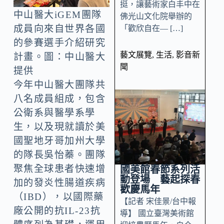
挺，讓藝術家白丰中在
中山醫大iGEM團隊
佛光山文化院舉辦的
成員向來自世界各國
「歡欣自在— […]
的參賽選手介紹研究
藝文展覽
,
生活
,
影音新
計畫。圖：中山醫大
聞
提供
今年中山醫大團隊共
八名成員組成，包含
公衛系與醫學系學
生，以及現就讀於美
國聖地牙哥加州大學
的隊長吳怡蓁。團隊
聚焦全球患者快速增
國美館春節系列活
動登場 藝起探春
加的發炎性腸道疾病
歡慶馬年
（IBD），以國際藥
【記者 宋佳景/台中報
廠公開的抗IL-23抗
導】 國立臺灣美術館