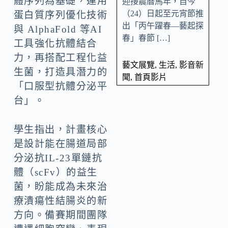
體序列為基礎，運用
迎接農曆馬年，自今
（24）日起至元宵節推
蛋白質序列優化技術
出「丙午躍春—藝起探
與 AlphaFold 等AI
春」春節 […]
工具強化抗體結合
力，再搭配工程化益
藝文展覽
,
生活
,
影音新
生菌，打造具潛力的
聞
,
首頁影片
「口服型抗體分泌平
台」。
學生指出，計畫核心
是設計能在腸道局部
分泌抗IL-23單鏈抗
體（scFv）的益生
菌，盼能成為未來治
療潰瘍性結腸炎的新
方向。備賽期間團隊