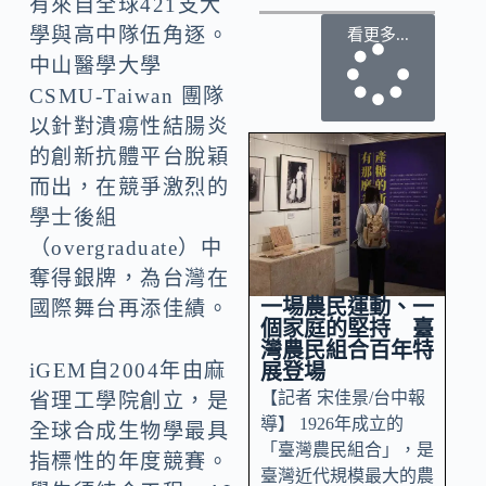
有來自全球421支大
學與高中隊伍角逐。
看更多...
中山醫學大學
CSMU-Taiwan 團隊
以針對潰瘍性結腸炎
的創新抗體平台脫穎
而出，在競爭激烈的
學士後組
（overgraduate）中
奪得銀牌，為台灣在
一場農民運動、一
國際舞台再添佳績。
個家庭的堅持 臺
灣農民組合百年特
iGEM自2004年由麻
展登場
【記者 宋佳景/台中報
省理工學院創立，是
導】 1926年成立的
全球合成生物學最具
「臺灣農民組合」，是
指標性的年度競賽。
臺灣近代規模最大的農