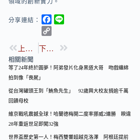
領域的創新實力。
F
Li
分享連結：
ac
n
C
e
e
o
b
上一篇
下一篇
p
o
y
相關新聞
o
等了24年終於圓夢！阿弟發片化身黑道大哥 吻戲纏綿
Li
k
拍到像「喪屍」
n
k
從台灣罐頭王到「鮪魚先生」 92歲興大校友捐逾千萬
回饋母校
維京戰吼震撼全球！哈蘭德梅開二度率挪威2連勝 睽違
28年重返世足即闖32強
世界盃歷史第一人！梅西雙響超越克洛澤 阿根廷提前