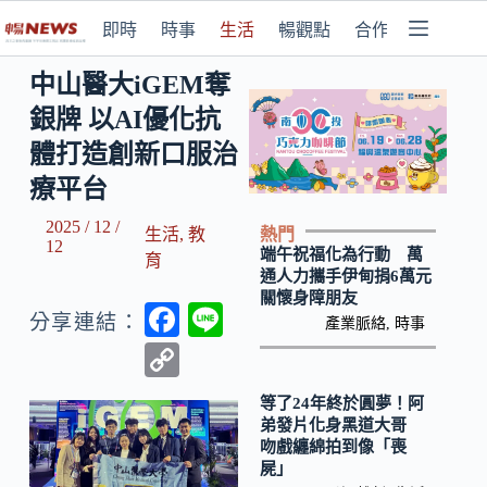
即時
時事
生活
暢觀點
合作媒體
中山醫大iGEM奪
銀牌 以AI優化抗
體打造創新口服治
療平台
2025 / 12 /
熱門
生活
,
教
12
端午祝福化為行動 萬
育
通人力攜手伊甸捐6萬元
關懷身障朋友
F
Li
分享連結：
產業脈絡
,
時事
ac
n
C
e
e
o
等了24年終於圓夢！阿
b
p
弟發片化身黑道大哥
吻戲纏綿拍到像「喪
o
y
屍」