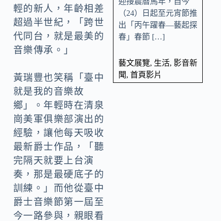
迎接農曆馬年，自今
輕的新人，年齡相差
（24）日起至元宵節推
超過半世紀，「跨世
出「丙午躍春—藝起探
代同台，就是最美的
春」春節 […]
音樂傳承。」
藝文展覽
,
生活
,
影音新
聞
,
首頁影片
黃瑞豐也笑稱「臺中
就是我的音樂故
鄉」。年輕時在清泉
崗美軍俱樂部演出的
經驗，讓他每天吸收
最新爵士作品，「聽
完隔天就要上台演
奏，那是最硬底子的
訓練。」而他從臺中
爵士音樂節第一屆至
今一路參與，親眼看