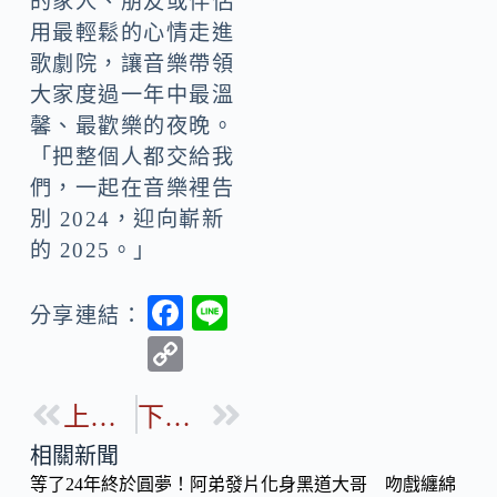
的家人、朋友或伴侶
用最輕鬆的心情走進
歌劇院，讓音樂帶領
大家度過一年中最溫
馨、最歡樂的夜晚。
「把整個人都交給我
們，一起在音樂裡告
別 2024，迎向嶄新
的 2025。」
F
Li
分享連結：
ac
n
C
e
e
o
b
上一篇
下一篇
p
o
y
相關新聞
o
等了24年終於圓夢！阿弟發片化身黑道大哥 吻戲纏綿
Li