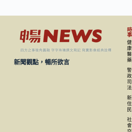
健
康
醫
藥
新聞觀點，暢所欲言
警
政
司
法
新
住
民
社
會
交