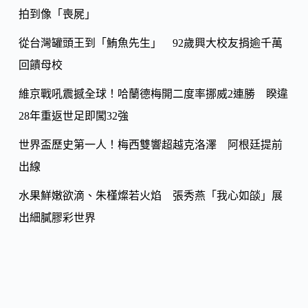
k
拍到像「喪屍」
n
k
從台灣罐頭王到「鮪魚先生」 92歲興大校友捐逾千萬
回饋母校
維京戰吼震撼全球！哈蘭德梅開二度率挪威2連勝 睽違
28年重返世足即闖32強
世界盃歷史第一人！梅西雙響超越克洛澤 阿根廷提前
出線
水果鮮嫩欲滴、朱槿燦若火焰 張秀燕「我心如燄」展
出細膩膠彩世界