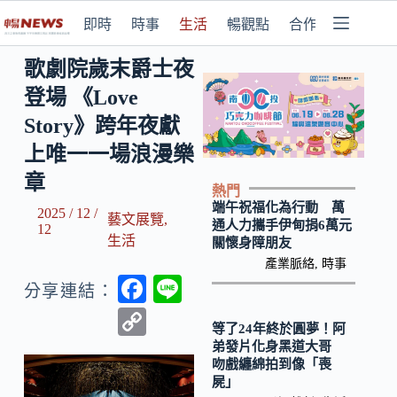
即時
時事
生活
暢觀點
合作媒體
歌劇院歲末爵士夜
登場 《Love
Story》跨年夜獻
上唯一一場浪漫樂
章
熱門
端午祝福化為行動 萬
2025 / 12 /
藝文展覽
,
通人力攜手伊甸捐6萬元
12
生活
關懷身障朋友
產業脈絡
,
時事
F
Li
分享連結：
ac
n
C
等了24年終於圓夢！阿
e
e
o
弟發片化身黑道大哥
吻戲纏綿拍到像「喪
b
p
屍」