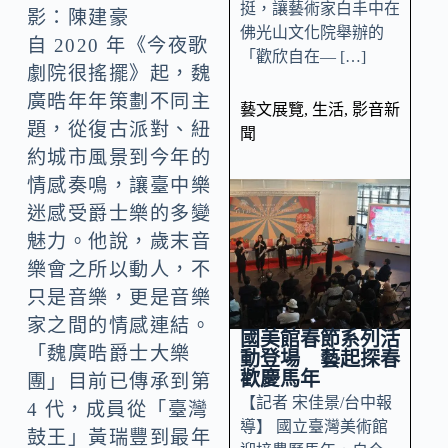
挺，讓藝術家白丰中在
影：陳建豪
佛光山文化院舉辦的
自 2020 年《今夜歌
「歡欣自在— […]
劇院很搖擺》起，魏
廣晧年年策劃不同主
藝文展覽
,
生活
,
影音新
題，從復古派對、紐
聞
約城市風景到今年的
情感奏鳴，讓臺中樂
迷感受爵士樂的多變
魅力。他說，歲末音
樂會之所以動人，不
只是音樂，更是音樂
家之間的情感連結。
國美館春節系列活
「魏廣晧爵士大樂
動登場 藝起探春
歡慶馬年
團」目前已傳承到第
【記者 宋佳景/台中報
4 代，成員從「臺灣
導】 國立臺灣美術館
鼓王」黃瑞豐到最年