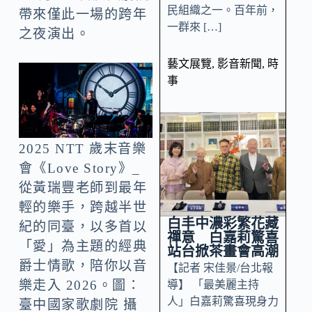
民組織之一。百年前，
帶來僅此一場的跨年
一群來 […]
之夜演出。
藝文展覽
,
影音新聞
,
時
事
2025 NTT 歲末音樂
會《Love Story》_
從黃瑞豐老師到最年
輕的樂手，跨越半世
白丰中濃彩繁花藏
紀的同臺，以多首以
禪意 白嘉莉驚喜
「愛」為主題的經典
站台掀茶畫會高潮
爵士情歌，陪你以音
【記者 宋佳景/台北報
樂走入 2026。圖：
導】 「最美麗主持
人」白嘉莉驚喜現身力
臺中國家歌劇院 攝