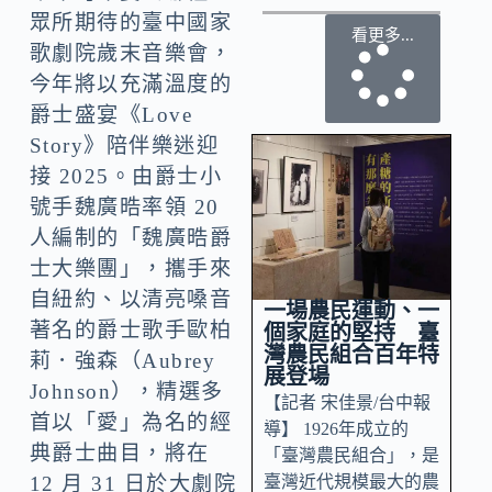
眾所期待的臺中國家
看更多...
歌劇院歲末音樂會，
今年將以充滿溫度的
爵士盛宴《Love
Story》陪伴樂迷迎
接 2025。由爵士小
號手魏廣晧率領 20
人編制的「魏廣晧爵
士大樂團」，攜手來
自紐約、以清亮嗓音
一場農民運動、一
著名的爵士歌手歐柏
個家庭的堅持 臺
灣農民組合百年特
莉．強森（Aubrey
展登場
Johnson），精選多
【記者 宋佳景/台中報
首以「愛」為名的經
導】 1926年成立的
典爵士曲目，將在
「臺灣農民組合」，是
臺灣近代規模最大的農
12 月 31 日於大劇院