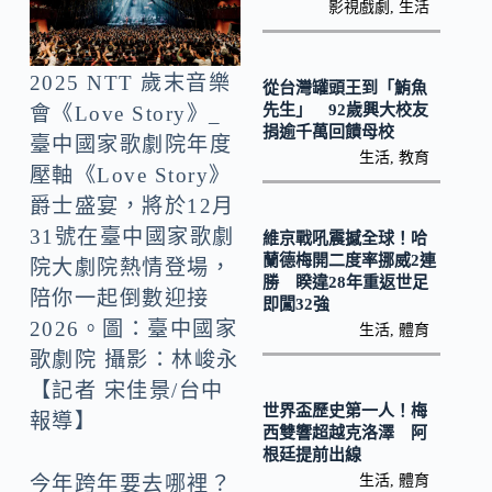
o
y
影視戲劇
,
生活
o
Li
k
n
2025 NTT 歲末音樂
從台灣罐頭王到「鮪魚
k
先生」 92歲興大校友
會《Love Story》_
捐逾千萬回饋母校
臺中國家歌劇院年度
生活
,
教育
壓軸《Love Story》
爵士盛宴，將於12月
31號在臺中國家歌劇
維京戰吼震撼全球！哈
蘭德梅開二度率挪威2連
院大劇院熱情登場，
勝 睽違28年重返世足
陪你一起倒數迎接
即闖32強
2026。圖：臺中國家
生活
,
體育
歌劇院 攝影：林峻永
【記者 宋佳景/台中
世界盃歷史第一人！梅
報導】
西雙響超越克洛澤 阿
根廷提前出線
生活
,
體育
今年跨年要去哪裡？