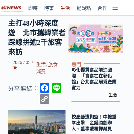
即時
時事
生活
暢觀點
合作媒體
主打48小時深度
遊 北市攜韓業者
踩線拚逾2千旅客
來訪
2026 / 05 /
熱門
生活
,
旅食
06
彰化優質食品前進國
消費
際 「食食在在彰化
館」台北食品展秀產業
F
Li
實力
分享連結：
ac
n
生活
C
e
e
o
b
p
校產疑遭掏空！中檢重
拳出擊 金錢豹創辦
o
y
人、董事遭羈押禁見