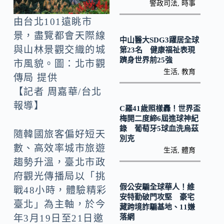
o
Li
警政司法
,
時事
k
n
由台北101遠眺市
k
景，盡覽都會天際線
中山醫大SDG3躍居全球
與山林景觀交織的城
第23名 健康福祉表現
躋身世界前25強
市風貌。圖：北市觀
生活
,
教育
傳局 提供
【記者 周嘉華/台北
報導】
C羅41歲照樣轟！世界盃
梅開二度締6屆進球神紀
錄 葡萄牙5球血洗烏茲
隨韓國旅客偏好短天
別克
數、高效率城市旅遊
生活
,
體育
趨勢升溫，臺北市政
府觀光傳播局以「挑
假公安騙全球華人！維
戰48小時，體驗精彩
安特勤破門攻堅 豪宅
臺北」為主軸，於今
藏跨境詐騙基地、11嫌
落網
年3月19日至21日邀