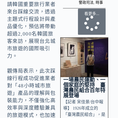
警政司法
,
時事
請韓國重要旅行業者
來台踩線交流，透過
看更多...
主題式行程設計與產
品優化，預估將帶動
超過2,000名韓國旅
客來訪，展現台北城
市旅遊的國際吸引
力。
觀傳局表示，此次踩
線行程成功促進業者
一場農民運動、一
個家庭的堅持 臺
對「48小時城市旅
灣農民組合百年特
遊」產品的理解與包
展登場
裝能力，不僅強化高
【記者 宋佳景/台中報
效率與深度體驗兼具
導】 1926年成立的
「臺灣農民組合」，是
的旅遊模式，也加速