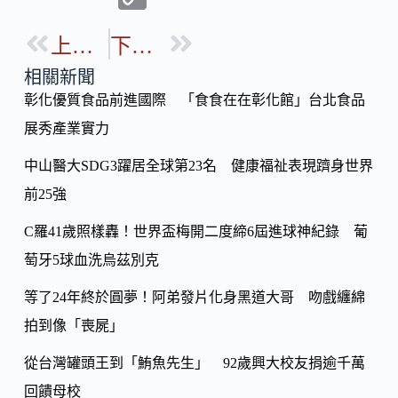
e
e
o
b
上一篇
下一篇
p
o
y
相關新聞
o
彰化優質食品前進國際 「食食在在彰化館」台北食品
Li
k
展秀產業實力
n
k
中山醫大SDG3躍居全球第23名 健康福祉表現躋身世界
前25強
C羅41歲照樣轟！世界盃梅開二度締6屆進球神紀錄 葡
萄牙5球血洗烏茲別克
等了24年終於圓夢！阿弟發片化身黑道大哥 吻戲纏綿
拍到像「喪屍」
從台灣罐頭王到「鮪魚先生」 92歲興大校友捐逾千萬
回饋母校