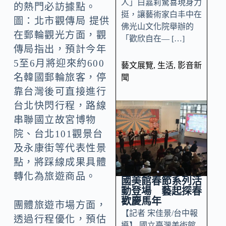
人」白嘉莉驚喜現身力
的熱門必訪據點。
挺，讓藝術家白丰中在
圖：北市觀傳局 提供
佛光山文化院舉辦的
在郵輪觀光方面，觀
「歡欣自在— […]
傳局指出，預計今年
5至6月將迎來約600
藝文展覽
,
生活
,
影音新
名韓國郵輪旅客，停
聞
靠台灣後可直接進行
台北快閃行程，路線
串聯國立故宮博物
院、台北101觀景台
及永康街等代表性景
點，將踩線成果具體
轉化為旅遊商品。
國美館春節系列活
動登場 藝起探春
歡慶馬年
團體旅遊市場方面，
【記者 宋佳景/台中報
透過行程優化，預估
導】 國立臺灣美術館