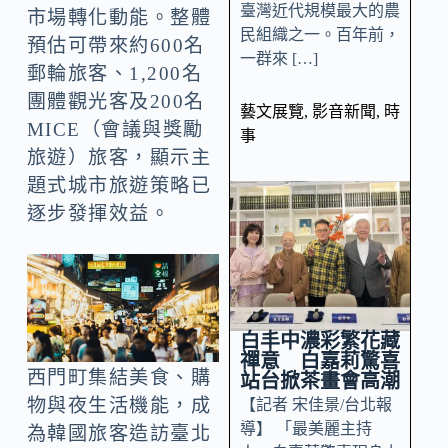
臺灣近代規模最大的農
市場轉化動能。整體
民組織之一。百年前，
預估可帶來約600名
一群來 […]
郵輪旅客、1,200名
團體觀光客及200名
藝文展覽
,
影音新聞
,
時
MICE（會議與獎勵
事
旅遊）旅客，顯示主
題式城市旅遊策略已
逐步發揮效益。
白丰中濃彩繁花藏
禪意 白嘉莉驚喜
西門町集結美食、購
站台掀茶畫會高潮
物與夜生活機能，成
【記者 宋佳景/台北報
導】 「最美麗主持
為韓國旅客造訪臺北