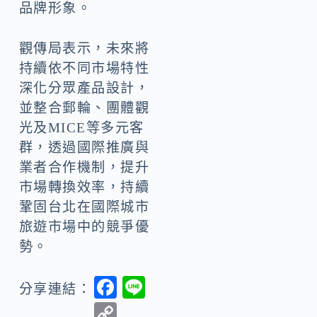
品牌形象。
觀傳局表示，未來將
持續依不同市場特性
深化分眾產品設計，
並整合郵輪、團體觀
光及MICE等多元客
群，透過國際推廣與
業者合作機制，提升
市場轉換效率，持續
鞏固台北在國際城市
旅遊市場中的競爭優
勢。
F
Li
分享連結：
ac
n
C