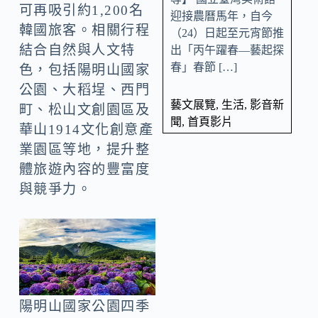
可再吸引約1,200名
迎接農曆馬年，自今
韓國旅客。相關行程
（24）日起至元宵節推
結合自然與人文特
出「丙午躍春—藝起探
春」春節 […]
色，包括陽明山國家
公園、大稻埕、西門
藝文展覽
,
生活
,
影音新
町、松山文創園區及
聞
,
首頁影片
華山1914文化創意產
業園區等地，提升整
體旅遊內容的豐富度
與競爭力。
陽明山國家公園四季