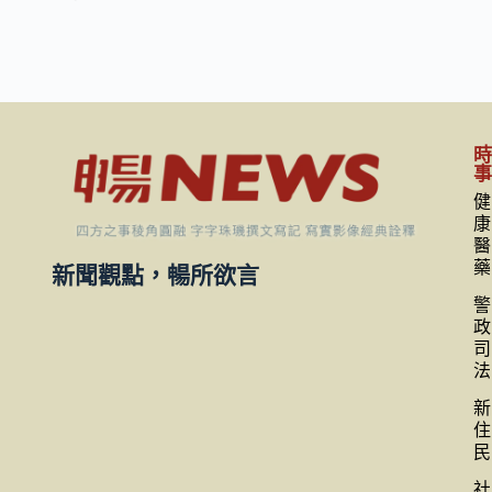
健
康
醫
藥
新聞觀點，暢所欲言
警
政
司
法
新
住
民
社