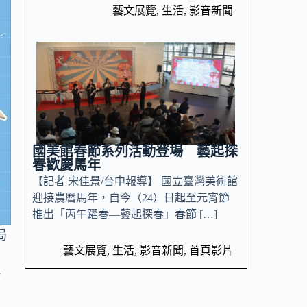
藝文展覽
,
生活
,
影音新聞
國美館春節系列活動登場 藝起探
春歡慶馬年
【記者 宋佳景/台中報導】 國立臺灣美術館
迎接農曆馬年，自今（24）日起至元宵節
推出「丙午躍春—藝起探春」春節 […]
局
藝文展覽
,
生活
,
影音新聞
,
首頁影片
海