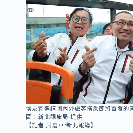
o
n
k
k
侯友宜邀請國內外旅客搭乘即將首發的
圖：新北觀旅局 提供
【記者 周嘉華/新北報導】