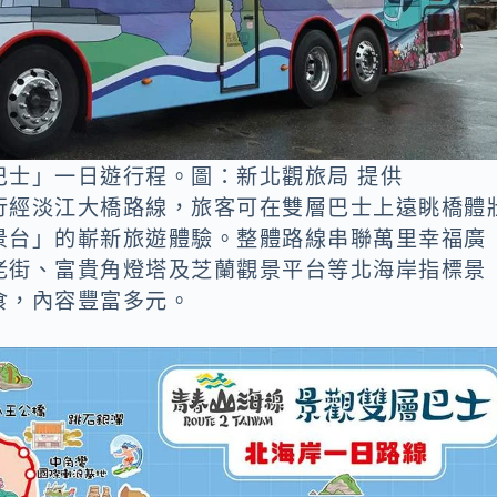
巴士」一日遊行程。圖：新北觀旅局 提供
行經淡江大橋路線，旅客可在雙層巴士上遠眺橋體
景台」的嶄新旅遊體驗。整體路線串聯萬里幸福廣
老街、富貴角燈塔及芝蘭觀景平台等北海岸指標景
食，內容豐富多元。