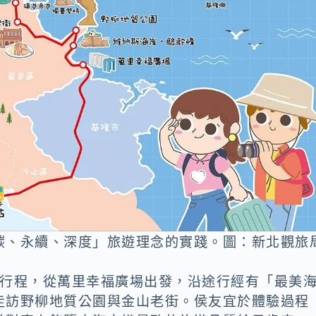
碳、永續、深度」旅遊理念的實踐。圖：新北觀旅
線行程，從萬里幸福廣場出發，沿途行經有「最美
走訪野柳地質公園與金山老街。侯友宜於體驗過程