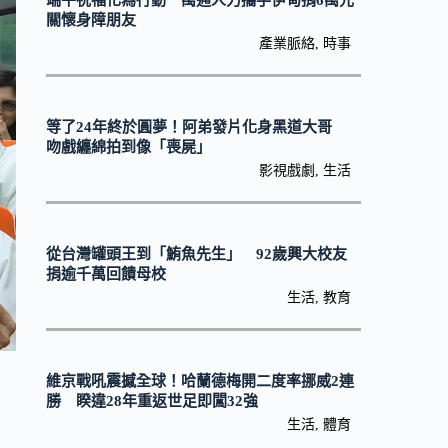
端午祝福化為行動 萬通人力攜手伊甸捐6萬元
關懷身障朋友
產業脈絡
,
時事
等了24年終於圓夢！阿弟發片化身黑道大哥
吻戲纏綿拍到像「喪屍」
影視戲劇
,
生活
從台灣罐頭王到「鮪魚先生」 92歲興大校友
捐逾千萬回饋母校
生活
,
教育
維京戰吼震撼全球！哈蘭德梅開二度率挪威2連
勝 睽違28年重返世足即闖32強
生活
,
體育