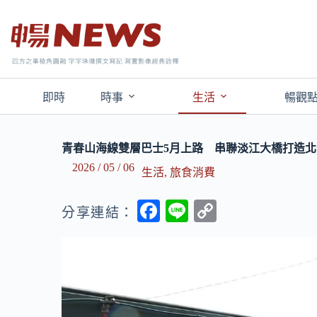
即時
時事
生活
暢觀
青春山海線雙層巴士5月上路 串聯淡江大橋打造
2026 / 05 / 06
生活
,
旅食消費
F
Li
C
分享連結：
ac
n
o
e
e
p
b
y
o
Li