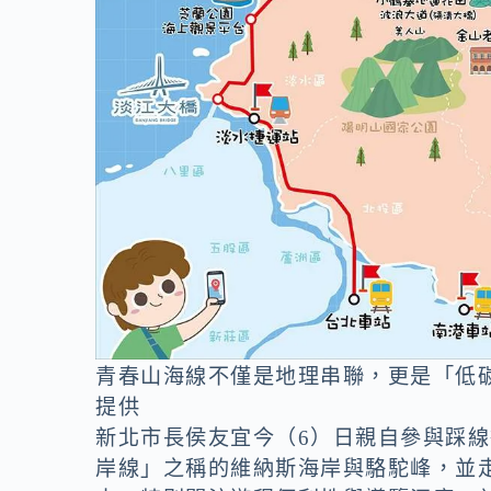
青春山海線不僅是地理串聯，更是「低
提供
新北市長侯友宜今（6）日親自參與踩
岸線」之稱的維納斯海岸與駱駝峰，並