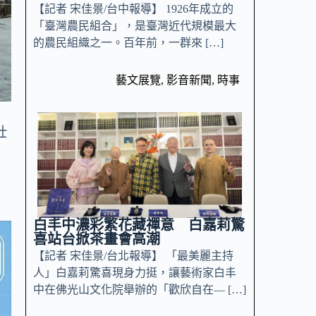
【記者 宋佳景/台中報導】 1926年成立的
「臺灣農民組合」，是臺灣近代規模最大
的農民組織之一。百年前，一群來 […]
藝文展覽
,
影音新聞
,
時事
壯
白丰中濃彩繁花藏禪意 白嘉莉驚
喜站台掀茶畫會高潮
【記者 宋佳景/台北報導】 「最美麗主持
人」白嘉莉驚喜現身力挺，讓藝術家白丰
中在佛光山文化院舉辦的「歡欣自在— […]