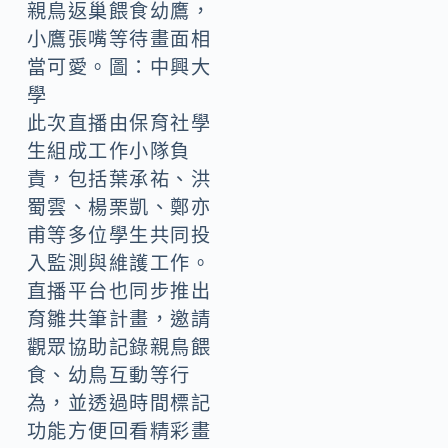
親鳥返巢餵食幼鷹，
小鷹張嘴等待畫面相
當可愛。圖：中興大
學
此次直播由保育社學
生組成工作小隊負
責，包括葉承祐、洪
蜀雲、楊栗凱、鄭亦
甫等多位學生共同投
入監測與維護工作。
直播平台也同步推出
育雛共筆計畫，邀請
觀眾協助記錄親鳥餵
食、幼鳥互動等行
為，並透過時間標記
功能方便回看精彩畫