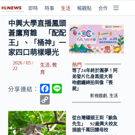
即時
時事
生活
暢觀點
合作媒體
中興大學直播鳳頭
蒼鷹育雛 「配配
王」、「桶神」一
家四口萌樣曝光
2026 / 05 /
熱門
生活
,
教
22
等了24年終於圓夢！阿
育
弟發片化身黑道大哥
吻戲纏綿拍到像「喪
F
Li
屍」
分享連結：
ac
n
影視戲劇
,
生活
C
e
e
o
b
p
從台灣罐頭王到「鮪魚
先生」 92歲興大校友
o
y
捐逾千萬回饋母校