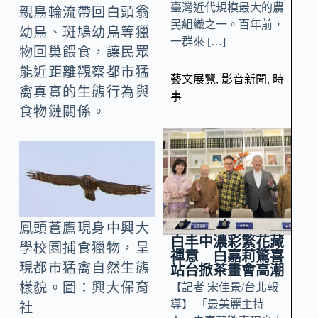
臺灣近代規模最大的農
親鳥輪流帶回白頭翁
民組織之一。百年前，
幼鳥、斑鳩幼鳥等獵
一群來 […]
物回巢餵食，讓民眾
能近距離觀察都市猛
藝文展覽
,
影音新聞
,
時
禽真實的生態行為與
事
食物鏈關係。
鳳頭蒼鷹現身中興大
白丰中濃彩繁花藏
學校園捕食獵物，呈
禪意 白嘉莉驚喜
現都市猛禽自然生態
站台掀茶畫會高潮
樣貌。圖：興大保育
【記者 宋佳景/台北報
導】 「最美麗主持
社