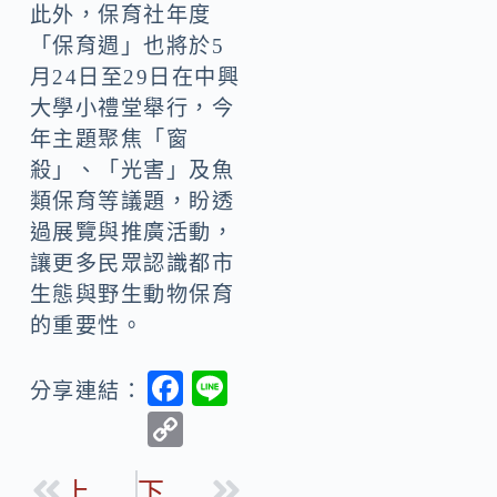
此外，保育社年度
「保育週」也將於5
月24日至29日在中興
大學小禮堂舉行，今
年主題聚焦「窗
殺」、「光害」及魚
類保育等議題，盼透
過展覽與推廣活動，
讓更多民眾認識都市
生態與野生動物保育
的重要性。
F
Li
分享連結：
ac
n
C
e
e
o
b
上一篇
下一篇