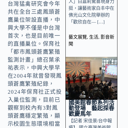
人」白嘉莉驚喜現身力
台灣猛禽研究會今年
挺，讓藝術家白丰中在
共在全台三處鳳頭蒼
佛光山文化院舉辦的
鷹巢位架設直播，中
「歡欣自在— […]
興大學不僅是中台灣
首次，也是目前唯一
藝文展覽
,
生活
,
影音新
的直播巢位。保育社
聞
「都市鳳頭蒼鷹繁殖
監測計畫」總召葉承
祐表示，中興大學早
在2004年就曾發現鳳
頭蒼鷹繁殖紀錄，
2024年保育社正式投
入巢位監測，目前已
國美館春節系列活
觀察到校內有3對鳳
動登場 藝起探春
歡慶馬年
頭蒼鷹穩定繁殖，顯
【記者 宋佳景/台中報
示校園生態環境相當
導】 國立臺灣美術館