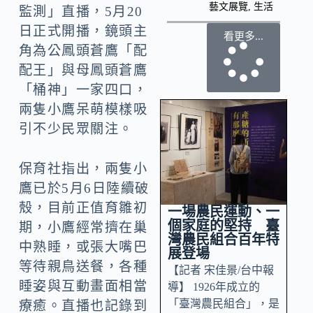
藝文展覽
,
生活
監測」直播，5月20
日正式開播，鏡頭主
看更多...
角為公鳳頭蒼鷹「配
配王」與母鳳頭蒼鷹
「桶神」一家四口，
兩隻小鷹呆萌模樣吸
引不少民眾關注。
保育社指出，兩隻小
鷹已於5月6日陸續破
殼，目前正值育雛初
一場農民運動、一
個家庭的堅持 臺
期，小鷹經常擠在巢
灣農民組合百年特
中熟睡，或張大嘴巴
展登場
等待親鳥送餐，各種
【記者 宋佳景/台中報
睡姿與互動畫面相當
導】 1926年成立的
「臺灣農民組合」，是
療癒。直播也記錄到