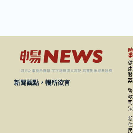
健
康
醫
藥
新聞觀點，暢所欲言
警
政
司
法
新
住
民