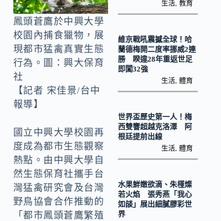
o
Li
生活
,
教育
k
n
鳳頭蒼鷹於中興大學
k
校園內捕食獵物，展
維京戰吼震撼全球！哈
現都市猛禽真實生態
蘭德梅開二度率挪威2連
勝 睽違28年重返世足
行為。圖：興大保育
即闖32強
社
生活
,
體育
【記者 宋佳景/台中
報導】
世界盃歷史第一人！梅
西雙響超越克洛澤 阿
國立中興大學校園再
根廷提前出線
度成為都市生態觀察
生活
,
體育
熱點。由中興大學自
然生態保育社攜手台
水果鮮嫩欲滴、朱槿燦
灣猛禽研究會及台灣
若火焰 張秀燕「我心
野鳥協會合作推動的
如燄」展出細膩膠彩世
界
「都市鳳頭蒼鷹繁殖