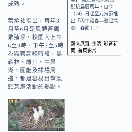
成熟。
迎接農曆馬年，自今
（24）日起至元宵節推
葉承祐指出，每年3
出「丙午躍春—藝起探
春」春節 […]
月至6月是鳳頭蒼鷹
繁殖季，校園內上午
藝文展覽
,
生活
,
影音新
6至9時、下午3至5時
聞
,
首頁影片
為觀察高峰時段，黑
森林、綠川、中興
湖、圓廳及操場周
邊，都是容易目擊鳳
頭蒼鷹活動的熱點。