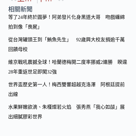
p
o
y
相關新聞
o
等了24年終於圓夢！阿弟發片化身黑道大哥 吻戲纏綿
Li
k
拍到像「喪屍」
n
k
從台灣罐頭王到「鮪魚先生」 92歲興大校友捐逾千萬
回饋母校
維京戰吼震撼全球！哈蘭德梅開二度率挪威2連勝 睽違
28年重返世足即闖32強
世界盃歷史第一人！梅西雙響超越克洛澤 阿根廷提前
出線
水果鮮嫩欲滴、朱槿燦若火焰 張秀燕「我心如燄」展
出細膩膠彩世界