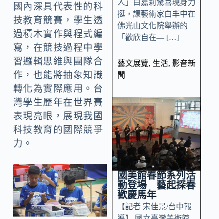
人」白嘉莉驚喜現身力
國內深具代表性的科
挺，讓藝術家白丰中在
技教育競賽，學生透
佛光山文化院舉辦的
過積木實作與程式編
「歡欣自在— […]
寫，在競技過程中學
習邏輯思維與團隊合
藝文展覽
,
生活
,
影音新
作，也能將抽象知識
聞
轉化為實際應用。台
灣學生歷年在世界賽
表現亮眼，展現我國
科技教育的國際競爭
力。
國美館春節系列活
動登場 藝起探春
歡慶馬年
【記者 宋佳景/台中報
導】 國立臺灣美術館