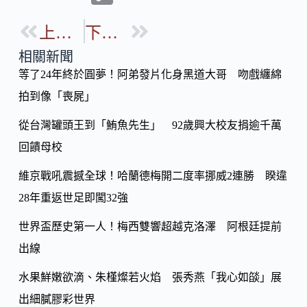
e
e
o
b
上一篇
下一篇
p
o
y
相關新聞
o
等了24年終於圓夢！阿弟發片化身黑道大哥 吻戲纏綿
Li
k
拍到像「喪屍」
n
k
從台灣罐頭王到「鮪魚先生」 92歲興大校友捐逾千萬
回饋母校
維京戰吼震撼全球！哈蘭德梅開二度率挪威2連勝 睽違
28年重返世足即闖32強
世界盃歷史第一人！梅西雙響超越克洛澤 阿根廷提前
出線
水果鮮嫩欲滴、朱槿燦若火焰 張秀燕「我心如燄」展
出細膩膠彩世界