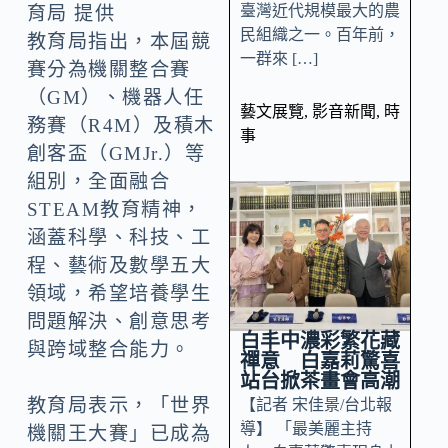
臺灣近代規模最大的農
育局 提供
民組織之一。百年前，
教育局指出，本屆競
一群來 […]
賽分為機關整合賽
（GM）、機器人任
藝文展覽
,
影音新聞
,
時
務賽（R4M）及積木
事
創客盃（GMJr.）等
組別，全面融合
STEAM教育精神，
涵蓋科學、科技、工
程、藝術及數學五大
領域，希望培養學生
問題解決、創意思考
白丰中濃彩繁花藏
與跨域整合能力。
禪意 白嘉莉驚喜
站台掀茶畫會高潮
教育局表示，「世界
【記者 宋佳景/台北報
導】 「最美麗主持
機關王大賽」已成為