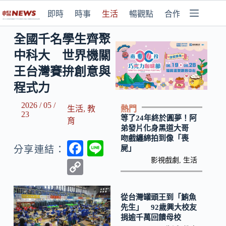
即時
時事
生活
暢觀點
合作媒體
全國千名學生齊聚
中科大 世界機關
王台灣賽拚創意與
程式力
2026 / 05 /
熱門
生活
,
教
23
等了24年終於圓夢！阿
育
弟發片化身黑道大哥
吻戲纏綿拍到像「喪
F
Li
屍」
分享連結：
ac
n
影視戲劇
,
生活
C
e
e
o
b
p
從台灣罐頭王到「鮪魚
先生」 92歲興大校友
o
y
捐逾千萬回饋母校