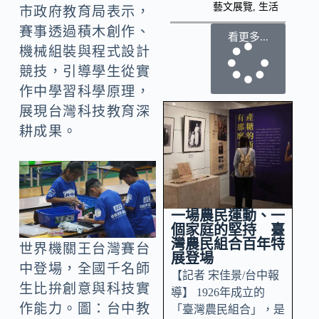
藝文展覽
,
生活
市政府教育局表示，
賽事透過積木創作、
看更多...
機械組裝與程式設計
競技，引導學生從實
作中學習科學原理，
展現台灣科技教育深
耕成果。
一場農民運動、一
個家庭的堅持 臺
灣農民組合百年特
世界機關王台灣賽台
展登場
中登場，全國千名師
【記者 宋佳景/台中報
生比拚創意與科技實
導】 1926年成立的
作能力。圖：台中教
「臺灣農民組合」，是