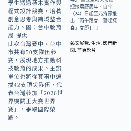
學生透過積木實作與
迎接農曆馬年，自今
程式設計競賽，培養
（24）日起至元宵節推
創意思考與跨域整合
出「丙午躍春—藝起探
能力。圖：台中教育
春」春節 […]
局 提供
藝文展覽
,
生活
,
影音新
此次台灣賽中，台中
聞
,
首頁影片
市共有50支隊伍參
賽，展現地方推動科
技教育的成果。主辦
單位也將從賽事中選
拔42支頂尖隊伍，代
表台灣參加「2026世
界機關王大賽世界
賽」，爭取國際榮
耀。