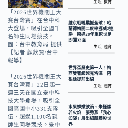
o
Li
生活
,
教育
k
n
「2026世界機關王大
k
賽台灣賽」在台中科
維京戰吼震撼全球！哈
大登場，吸引全國千
蘭德梅開二度率挪威2連
勝 睽違28年重返世足
名師生同場競技。
即闖32強
圖：台中教育局 提供
生活
,
體育
【記者 顏欽賢/台中
報導】
世界盃歷史第一人！梅
西雙響超越克洛澤 阿
「2026世界機關王大
根廷提前出線
賽台灣賽」22日起一
生活
,
體育
連三天在國立臺中科
技大學登場，吸引全
水果鮮嫩欲滴、朱槿燦
國高國中小331支隊
若火焰 張秀燕「我心
伍、超過1,100名親
如燄」展出細膩膠彩世
界
師生同場競技。臺中