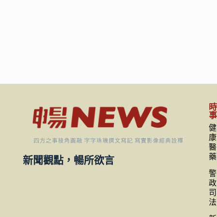
健
康
醫
藥
新聞觀點，暢所欲言
警
政
司
法