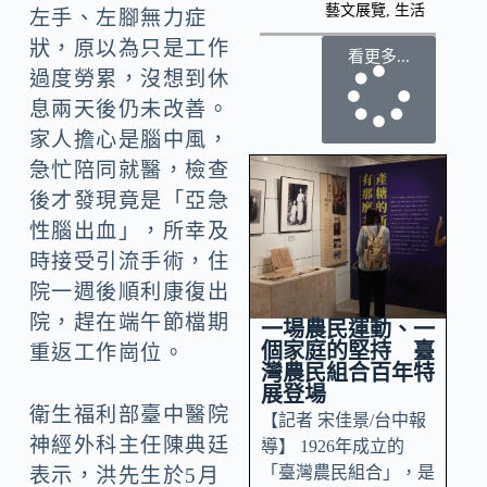
藝文展覽
,
生活
左手、左腳無力症
狀，原以為只是工作
看更多...
過度勞累，沒想到休
息兩天後仍未改善。
家人擔心是腦中風，
急忙陪同就醫，檢查
後才發現竟是「亞急
性腦出血」，所幸及
時接受引流手術，住
院一週後順利康復出
院，趕在端午節檔期
一場農民運動、一
個家庭的堅持 臺
重返工作崗位。
灣農民組合百年特
展登場
衛生福利部臺中醫院
【記者 宋佳景/台中報
神經外科主任陳典廷
導】 1926年成立的
「臺灣農民組合」，是
表示，洪先生於5月