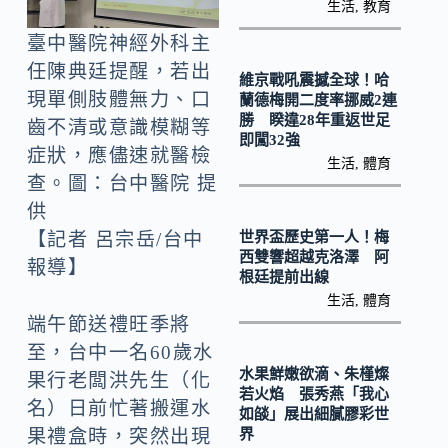
o
Li
生活
,
教育
k
n
臺中醫院神經外科主
k
任陳典廷提醒，若出
維京戰吼震撼全球！哈
現單側肢體無力、口
蘭德梅開二度率挪威2連
勝 睽違28年重返世足
齒不清或意識模糊等
即闖32強
症狀，應儘速就醫檢
生活
,
體育
查。圖：台中醫院 提
供
世界盃歷史第一人！梅
【記者 呂宗岳/台中
西雙響超越克洛澤 阿
報導】
根廷提前出線
生活
,
體育
端午節送禮旺季將
至，台中一名60歲水
水果鮮嫩欲滴、朱槿燦
果行老闆洪先生（化
若火焰 張秀燕「我心
名）日前忙著搬運水
如燄」展出細膩膠彩世
界
果禮盒時，突然出現