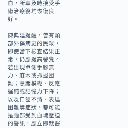
血，所幸及時接受手
術治療後均恢復良
好。
陳典廷提醒，曾有頭
部外傷病史的民眾，
即使當下檢查結果正
常，仍應提高警覺。
若出現單側手腳無
力、麻木或抓握困
難；意識模糊、反應
遲鈍或記憶力下降；
以及口齒不清、表達
困難等症狀，都可能
是腦部受到血塊壓迫
的警訊，應立即就醫