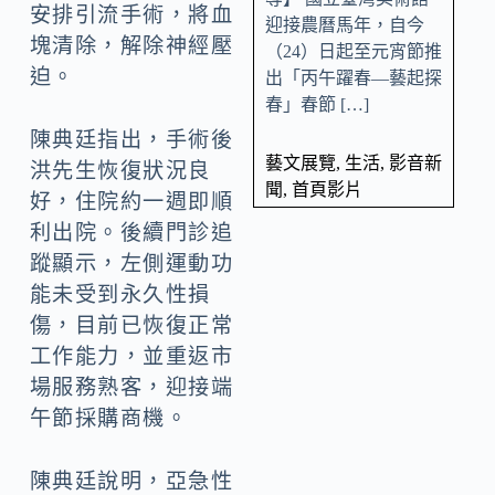
安排引流手術，將血
迎接農曆馬年，自今
塊清除，解除神經壓
（24）日起至元宵節推
迫。
出「丙午躍春—藝起探
春」春節 […]
陳典廷指出，手術後
藝文展覽
,
生活
,
影音新
洪先生恢復狀況良
聞
,
首頁影片
好，住院約一週即順
利出院。後續門診追
蹤顯示，左側運動功
能未受到永久性損
傷，目前已恢復正常
工作能力，並重返市
場服務熟客，迎接端
午節採購商機。
陳典廷說明，亞急性