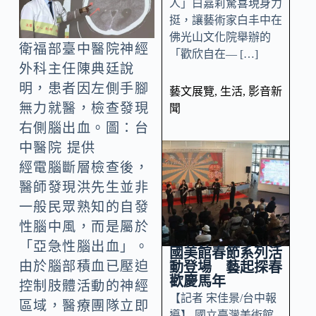
人」白嘉莉驚喜現身力
挺，讓藝術家白丰中在
佛光山文化院舉辦的
衛福部臺中醫院神經
「歡欣自在— […]
外科主任陳典廷說
明，患者因左側手腳
藝文展覽
,
生活
,
影音新
無力就醫，檢查發現
聞
右側腦出血。圖：台
中醫院 提供
經電腦斷層檢查後，
醫師發現洪先生並非
一般民眾熟知的自發
性腦中風，而是屬於
「亞急性腦出血」。
國美館春節系列活
由於腦部積血已壓迫
動登場 藝起探春
歡慶馬年
控制肢體活動的神經
【記者 宋佳景/台中報
區域，醫療團隊立即
導】 國立臺灣美術館