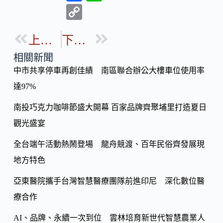
ac
n
C
e
e
o
b
上一篇
下一篇
p
o
y
相關新聞
o
中市共享停車再創佳績 南區聯合辦公大樓車位使用率
Li
k
達97%
n
k
南投巧克力咖啡節盛大開幕 百家品牌齊聚埔里打造夏日
觀光盛宴
全台端午活動熱鬧登場 龍舟競渡、百年民俗齊發展現
地方特色
亞東醫院攜手台灣智慧醫療團隊前進印尼 深化數位醫
療合作
AI、品牌、永續一次到位 雲林培育新世代智慧農業人