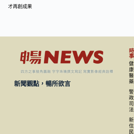
才再創成果
健
康
醫
藥
新聞觀點，暢所欲言
警
政
司
法
新
住
民