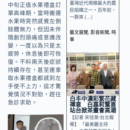
臺灣近代規模最大的農
中旬正值水果禮盒訂
民組織之一。百年前，
單高峰期，當時搬運
一群來 […]
水果時突然感覺左側
肢體無力，但因未伴
藝文展覽
,
影音新聞
,
時
隨劇烈頭痛或意識改
事
變，一度以為只是太
疲勞，休息後即可恢
復。不料兩天後症狀
持續存在，甚至連拿
取水果禮盒都感到左
手使不上力，這才驚
覺情況不對勁，趕往
白丰中濃彩繁花藏
急診求助。
禪意 白嘉莉驚喜
站台掀茶畫會高潮
【記者 宋佳景/台北報
導】 「最美麗主持