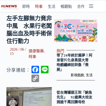
即時
時事
生活
暢觀點
合作媒體
左手左腳無力竟非
中風 水果行老闆
腦出血及時手術保
住行動力
2026 / 06 /
熱門
健康醫藥
,
15
等了24年終於圓夢！阿
時事
弟發片化身黑道大哥
吻戲纏綿拍到像「喪
F
Li
屍」
分享連結：
ac
n
影視戲劇
,
生活
C
e
e
o
b
p
從台灣罐頭王到「鮪魚
先生」 92歲興大校友
o
y
捐逾千萬回饋母校