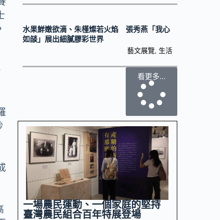
賽
士
，
水果鮮嫩欲滴、朱槿燦若火焰 張秀燕「我心
如燄」展出細膩膠彩世界
藝文展覽
,
生活
場
看更多...
羅
妙
成
一場農民運動、一個家庭的堅持
高
臺灣農民組合百年特展登場