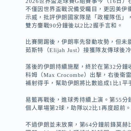
2026世界盃足球賽G組賽事今（16
不僅因世界盃戰況備受矚目，更因美伊
示威，批評伊朗國家隊是「政權隊伍」
雙方鏖戰90分鐘後以2比2握手言和。
比賽開踢後，伊朗率先發動攻勢，但未
茹斯特（Elijah Just）接獲隊友傳
落後的伊朗持續施壓，終於在第32分
科姆（Max Crocombe）出擊，右後衛
補射得手，幫助伊朗將比數追成1比1平
易籃再戰後，進球秀持續上演。第55
個人單場第2球，助隊以2比1再度超前
不過伊朗並未放棄，第64分鐘前鋒莫赫比（