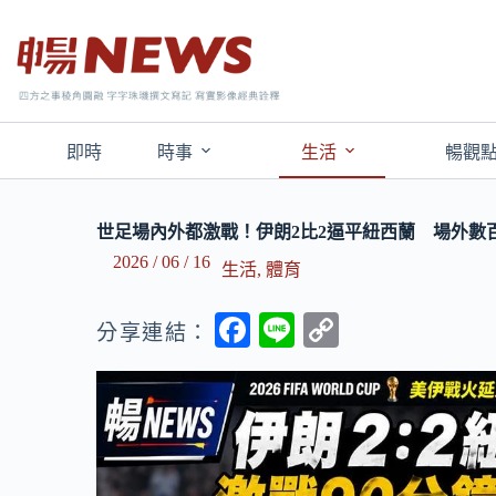
即時
時事
生活
暢觀
世足場內外都激戰！伊朗2比2逼平紐西蘭 場外數
2026 / 06 / 16
生活
,
體育
F
Li
C
分享連結：
ac
n
o
e
e
p
b
y
o
Li