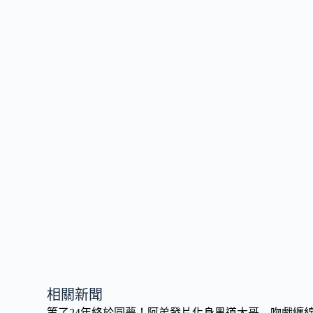
b
y
o
Li
o
n
k
k
相關新聞
等了24年終於圓夢！阿弟發片化身黑道大哥 吻戲纏