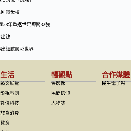
萬回饋母校
28年重返世足即闖32強
前出線
展出細膩膠彩世界
生活
暢觀點
合作媒體
藝文展覽
舊影像
民生電子報
影視戲劇
民間信仰
數位科技
人物誌
旅食消費
教育