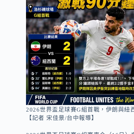
o
n
k
k
2026世界盃足球賽G組首戰，伊朗與紐
【記者 宋佳景/台中報導】