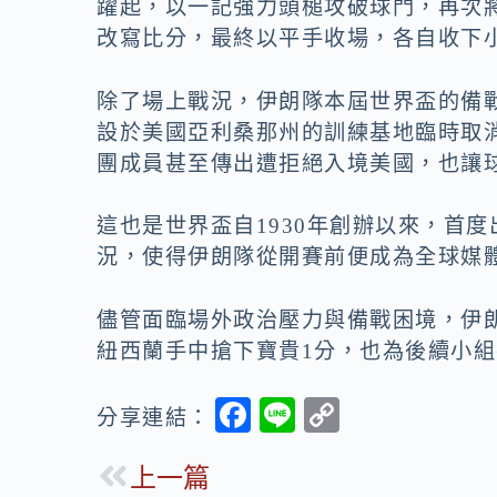
躍起，以一記強力頭槌攻破球門，再次
改寫比分，最終以平手收場，各自收下
除了場上戰況，伊朗隊本屆世界盃的備
設於美國亞利桑那州的訓練基地臨時取
團成員甚至傳出遭拒絕入境美國，也讓
這也是世界盃自1930年創辦以來，首
況，使得伊朗隊從開賽前便成為全球媒
儘管面臨場外政治壓力與備戰困境，伊
紐西蘭手中搶下寶貴1分，也為後續小
F
Li
C
分享連結：
ac
n
o
上一篇
e
e
p