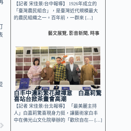
再
【記者 宋佳景/台中報導】 1926年成立的
「臺灣農民組合」，是臺灣近代規模最大
的農民組織之一。百年前，一群來 […]
訂
藝文展覽
,
影音新聞
,
時事
表
從
白丰中濃彩繁花藏禪意 白嘉莉驚
喜站台掀茶畫會高潮
【記者 宋佳景/台北報導】 「最美麗主持
人」白嘉莉驚喜現身力挺，讓藝術家白丰
中在佛光山文化院舉辦的「歡欣自在— […]