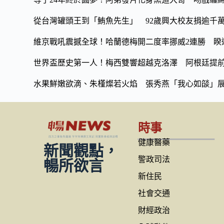
從台灣罐頭王到「鮪魚先生」 92歲興大校友捐逾千
維京戰吼震撼全球！哈蘭德梅開二度率挪威2連勝 睽違
世界盃歷史第一人！梅西雙響超越克洛澤 阿根廷提
水果鮮嫩欲滴、朱槿燦若火焰 張秀燕「我心如燄」
時事
健康醫藥
新聞觀點，
警政司法
暢所欲言
新住民
社會交通
財經政治