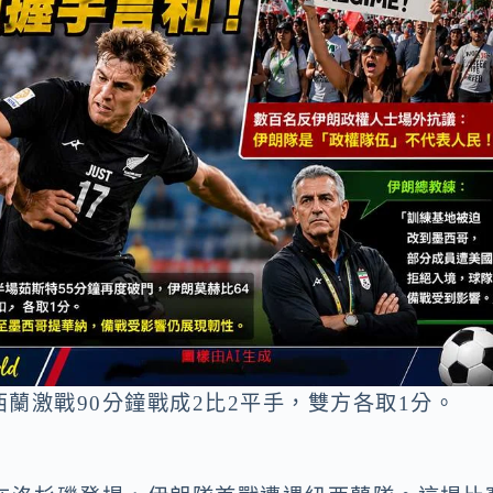
西蘭激戰90分鐘戰成2比2平手，雙方各取1分。