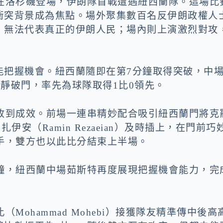
日）在洛杉磯登場，伊朗隊首戰遭遇紐西蘭隊。這場比
衝突背景成為焦點。場外聚集數百名反伊朗政權人
，無法代表真正的伊朗人民；場內則上演激烈對攻
能把握機會。紐西蘭隨即在第7分鐘取得突破，中
球後冷靜破門，率先為球隊取得1比0領先。
鐘收到成效。前場一連串精妙配合吸引紐西蘭門將克
雷扎伊安（Ramin Rezaeian）及時插上，在門前巧
手，雙方也以此比分結束上半場。
分鐘，紐西蘭中場茹斯特再度展現把握機會能力，完
。
Mohammad Mohebi）接獲隊友精準傳中後高