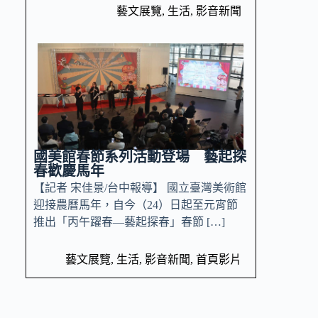
藝文展覽
,
生活
,
影音新聞
國美館春節系列活動登場 藝起探
春歡慶馬年
【記者 宋佳景/台中報導】 國立臺灣美術館
迎接農曆馬年，自今（24）日起至元宵節
推出「丙午躍春—藝起探春」春節 […]
藝文展覽
,
生活
,
影音新聞
,
首頁影片