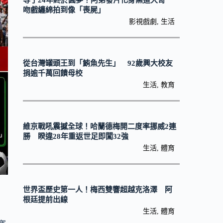
等了24年終於圓夢！阿弟發片化身黑道大哥
吻戲纏綿拍到像「喪屍」
影視戲劇
,
生活
從台灣罐頭王到「鮪魚先生」 92歲興大校友
捐逾千萬回饋母校
生活
,
教育
維京戰吼震撼全球！哈蘭德梅開二度率挪威2連
勝 睽違28年重返世足即闖32強
生活
,
體育
世界盃歷史第一人！梅西雙響超越克洛澤 阿
根廷提前出線
生活
,
體育