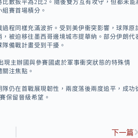
將比數扳平為2比2。隨後雙方互有攻守，但都未能
小組賽首場積分。
戰過程同樣充滿波折。受到美伊衝突影響，球隊原
消，被迫移往墨西哥邊境城市提華納。部分伊朗代
球隊備戰計畫受到干擾。
度出現主辦國與參賽國處於軍事衝突狀態的特殊情
體關注焦點。
朗隊仍在首戰展現韌性，兩度落後兩度追平，成功
組賽保留晉級希望。
下一篇