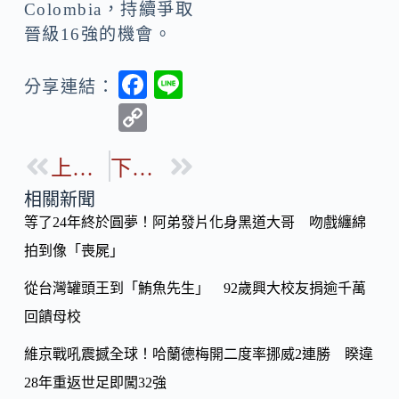
Colombia，持續爭取
晉級16強的機會。
F
Li
分享連結：
ac
n
C
e
e
o
b
上一篇
下一篇
p
o
y
相關新聞
o
等了24年終於圓夢！阿弟發片化身黑道大哥 吻戲纏綿
Li
k
拍到像「喪屍」
n
k
從台灣罐頭王到「鮪魚先生」 92歲興大校友捐逾千萬
回饋母校
維京戰吼震撼全球！哈蘭德梅開二度率挪威2連勝 睽違
28年重返世足即闖32強