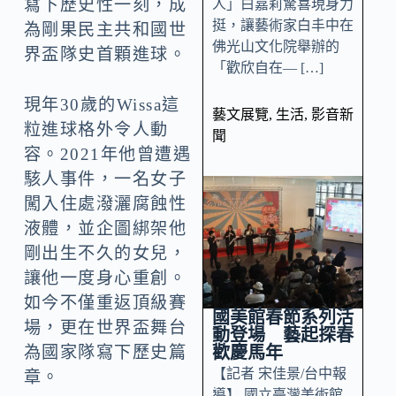
寫下歷史性一刻，成
人」白嘉莉驚喜現身力
挺，讓藝術家白丰中在
為剛果民主共和國世
佛光山文化院舉辦的
界盃隊史首顆進球。
「歡欣自在— […]
現年30歲的Wissa這
藝文展覽
,
生活
,
影音新
粒進球格外令人動
聞
容。2021年他曾遭遇
駭人事件，一名女子
闖入住處潑灑腐蝕性
液體，並企圖綁架他
剛出生不久的女兒，
讓他一度身心重創。
如今不僅重返頂級賽
國美館春節系列活
場，更在世界盃舞台
動登場 藝起探春
歡慶馬年
為國家隊寫下歷史篇
【記者 宋佳景/台中報
章。
導】 國立臺灣美術館