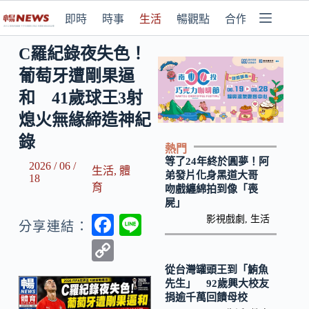
即時
時事
生活
暢觀點
合作媒體
C羅紀錄夜失色！
葡萄牙遭剛果逼
和 41歲球王3射
熄火無緣締造神紀
錄
熱門
等了24年終於圓夢！阿
2026 / 06 /
生活
,
體
弟發片化身黑道大哥
18
育
吻戲纏綿拍到像「喪
屍」
F
Li
影視戲劇
,
生活
分享連結：
ac
n
C
e
e
o
從台灣罐頭王到「鮪魚
先生」 92歲興大校友
b
p
捐逾千萬回饋母校