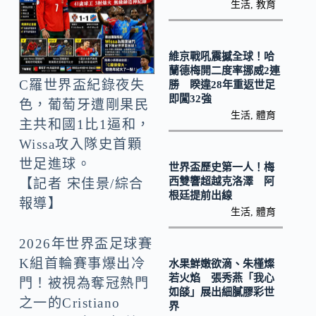
o
y
生活
,
教育
o
Li
k
n
維京戰吼震撼全球！哈
k
蘭德梅開二度率挪威2連
C羅世界盃紀錄夜失
勝 睽違28年重返世足
即闖32強
色，葡萄牙遭剛果民
生活
,
體育
主共和國1比1逼和，
Wissa攻入隊史首顆
世足進球。
世界盃歷史第一人！梅
西雙響超越克洛澤 阿
【記者 宋佳景/綜合
根廷提前出線
報導】
生活
,
體育
2026年世界盃足球賽
K組首輪賽事爆出冷
水果鮮嫩欲滴、朱槿燦
若火焰 張秀燕「我心
門！被視為奪冠熱門
如燄」展出細膩膠彩世
之一的Cristiano
界