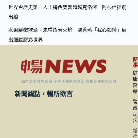
世界盃歷史第一人！梅西雙響超越克洛澤 阿根廷提前
出線
水果鮮嫩欲滴、朱槿燦若火焰 張秀燕「我心如燄」展
出細膩膠彩世界
健
康
醫
藥
新聞觀點，暢所欲言
警
政
司
法
新
住