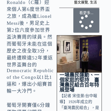
Ronaldo（C羅）迎
藝文展覽
,
生活
來個人第6度世界盃
看更多...
之旅，成為繼Lionel
Messi後，男足史上
第2位六度參加世界
盃決賽周的球員。然
而葡萄牙未能在這個
歷史之夜全取3分，
最終遭睽違52年重返
世界盃舞台的
Democratic Republic
一場農民運動、一
of the Congo以1比1
個家庭的堅持 臺
逼和，爆出小組賽首
灣農民組合百年特
展登場
輪一大冷門。
【記者 宋佳景/台中報
導】 1926年成立的
葡萄牙開賽僅6分鐘
「臺灣農民組合」，是