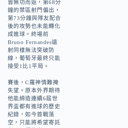
皆無功而返，第68分
鐘的禁區射門偏出，
第73分鐘與隊友配合
後的攻勢也未能轉化
成進球。終場前
Bruno Fernandes遠
射同樣無法突破防
線，葡萄牙最終只能
接受1比1平局。
賽後，C羅神情難掩
失望。原本外界期待
他能締造連續6屆世
界盃都有進球的歷史
紀錄，如今首戰落
空，只能將希望寄託