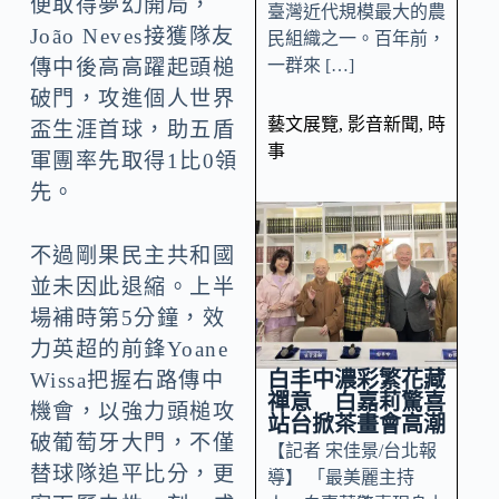
便取得夢幻開局，
臺灣近代規模最大的農
João Neves接獲隊友
民組織之一。百年前，
一群來 […]
傳中後高高躍起頭槌
破門，攻進個人世界
藝文展覽
,
影音新聞
,
時
盃生涯首球，助五盾
事
軍團率先取得1比0領
先。
不過剛果民主共和國
並未因此退縮。上半
場補時第5分鐘，效
力英超的前鋒Yoane
白丰中濃彩繁花藏
Wissa把握右路傳中
禪意 白嘉莉驚喜
機會，以強力頭槌攻
站台掀茶畫會高潮
破葡萄牙大門，不僅
【記者 宋佳景/台北報
替球隊追平比分，更
導】 「最美麗主持