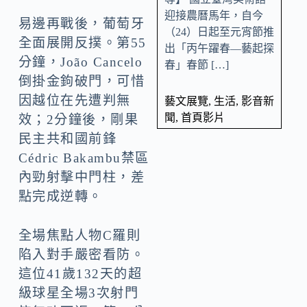
迎接農曆馬年，自今
易邊再戰後，葡萄牙
（24）日起至元宵節推
全面展開反撲。第55
出「丙午躍春—藝起探
分鐘，João Cancelo
春」春節 […]
倒掛金鉤破門，可惜
因越位在先遭判無
藝文展覽
,
生活
,
影音新
聞
,
首頁影片
效；2分鐘後，剛果
民主共和國前鋒
Cédric Bakambu禁區
內勁射擊中門柱，差
點完成逆轉。
全場焦點人物C羅則
陷入對手嚴密看防。
這位41歲132天的超
級球星全場3次射門