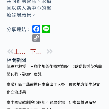
共同推動智慧、永續
且以病人為中心的醫
療發展願景。
F
Li
分享連結：
ac
n
C
e
e
o
b
上一篇
下一篇
p
o
y
相關新聞
o
凱恩神救援！三獅半場落後照樣翻盤 2球逆襲送英格蘭
Li
k
闖16強、破30年魔咒
n
k
臺灣社區工藝前進日本會津工人祭 展現地方創生與文
化交流成果
臺中國家歌劇院10週年回顧展登場 伊東豊雄跨海祝