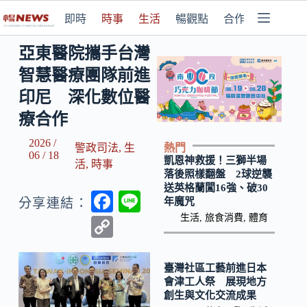
即時
時事
生活
暢觀點
合作媒體
亞東醫院攜手台灣
智慧醫療團隊前進
印尼 深化數位醫
療合作
2026 /
熱門
警政司法
,
生
06 / 18
凱恩神救援！三獅半場
活
,
時事
落後照樣翻盤 2球逆襲
送英格蘭闖16強、破30
F
Li
年魔咒
分享連結：
ac
n
生活
,
旅食消費
,
體育
C
e
e
o
b
p
臺灣社區工藝前進日本
會津工人祭 展現地方
o
y
創生與文化交流成果