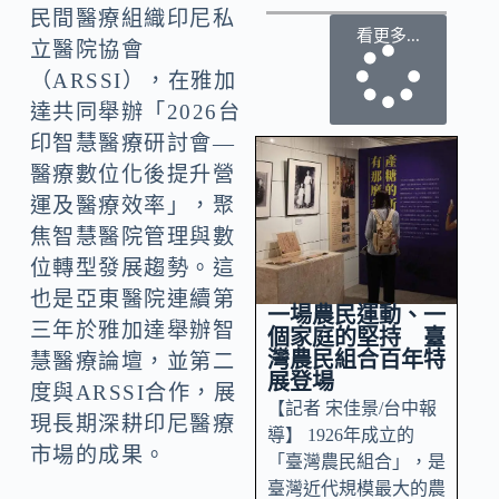
民間醫療組織印尼私
看更多...
立醫院協會
（ARSSI），在雅加
達共同舉辦「2026台
印智慧醫療研討會—
醫療數位化後提升營
運及醫療效率」，聚
焦智慧醫院管理與數
位轉型發展趨勢。這
也是亞東醫院連續第
一場農民運動、一
三年於雅加達舉辦智
個家庭的堅持 臺
灣農民組合百年特
慧醫療論壇，並第二
展登場
度與ARSSI合作，展
【記者 宋佳景/台中報
現長期深耕印尼醫療
導】 1926年成立的
市場的成果。
「臺灣農民組合」，是
臺灣近代規模最大的農