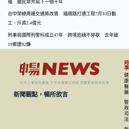
福 邀民眾共寫下一個十年
台中榮總周邊交通將改善 福順路打通工程7月10日動
工、斥資2.4億元
刑事局國際刑警科成立47年 跨境追緝不停歇 去年破
19案逮82嫌
健
康
醫
藥
新聞觀點，暢所欲言
警
政
司
法