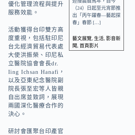
迎接農曆馬年，自今
優化管理流程與提升
（24）日起至元宵節推
服務效能。
出「丙午躍春—藝起探
春」春節 […]
活動獲得台印雙方高
度重視，包括駐印尼
藝文展覽
,
生活
,
影音新
聞
,
首頁影片
台北經濟貿易代表處
大使洪振榮、印尼私
立醫院協會會長dr.
Iing Ichsan Hanafi，
以及亞東紀念醫院副
院長張至宏等人皆親
自出席並致詞，展現
兩國深化醫療合作的
決心。
研討會匯聚台印產官