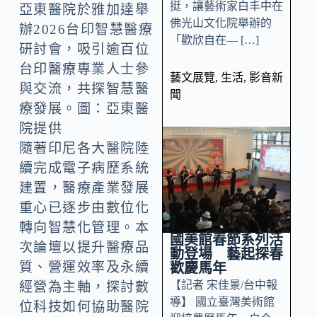
挺，讓藝術家白丰中在
亞東醫院於雅加達舉
佛光山文化院舉辦的
辦2026台印智慧醫療
「歡欣自在— […]
研討會，吸引逾百位
台印醫療專業人士參
藝文展覽
,
生活
,
影音新
與交流，共探智慧醫
聞
療發展。圖：亞東醫
院提供
隨著印尼各大醫院陸
續完成電子病歷系統
建置，醫療產業發展
重心已逐步由數位化
轉向智慧化管理。本
國美館春節系列活
次論壇以提升醫療品
動登場 藝起探春
質、營運效率及永續
歡慶馬年
【記者 宋佳景/台中報
經營為主軸，探討數
導】 國立臺灣美術館
位科技如何協助醫院