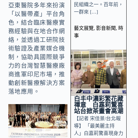
民組織之一。百年前，
亞東醫院多年來扮演
一群來 […]
「以醫帶產」平台角
色，結合臨床醫療實
藝文展覽
,
影音新聞
,
時
務經驗與在地合作網
事
絡，並透過工研院技
術驗證及產業媒合機
制，協助具國際競爭
力的台灣智慧醫療廠
商進軍印尼市場，推
動創新醫療解決方案
落地應用。
白丰中濃彩繁花藏
禪意 白嘉莉驚喜
站台掀茶畫會高潮
【記者 宋佳景/台北報
導】 「最美麗主持
人」白嘉莉驚喜現身力