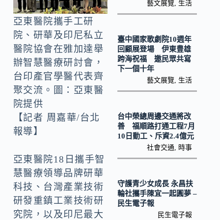
o
Li
藝文展覽
,
生活
k
n
亞東醫院攜手工研
k
院、研華及印尼私立
臺中國家歌劇院10週年
醫院協會在雅加達舉
回顧展登場 伊東豊雄
跨海祝福 邀民眾共寫
辦智慧醫療研討會，
下一個十年
台印產官學醫代表齊
藝文展覽
,
生活
聚交流。圖：亞東醫
院提供
台中榮總周邊交通將改
【記者 周嘉華/台北
善 福順路打通工程7月
報導】
10日動工、斥資2.4億元
社會交通
,
時事
亞東醫院18日攜手智
慧醫療領導品牌研華
守護青少女成長 永昌扶
科技、台灣產業技術
輪社攜手陳宜一起圓夢 –
研發重鎮工業技術研
民生電子報
究院，以及印尼最大
民生電子報