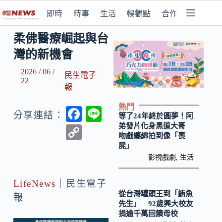
即時
時事
生活
暢觀點
合作媒體
柔佛醫療崛起與台
灣的新機會
2026 / 06 /
民生電子
22
報
熱門
F
Li
分享連結：
等了24年終於圓夢！阿
ac
n
弟發片化身黑道大哥
C
吻戲纏綿拍到像「喪
e
e
o
屍」
b
影視戲劇
,
生活
p
o
y
LifeNews
｜民生電子
o
Li
從台灣罐頭王到「鮪魚
報
先生」 92歲興大校友
k
n
捐逾千萬回饋母校