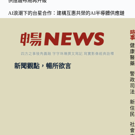
供應鏈布局再升級
AI浪潮下的台星合作：建構互惠共榮的AI半導體供應鏈
健
康
醫
藥
新聞觀點，暢所欲言
警
政
司
法
新
住
民
社
會