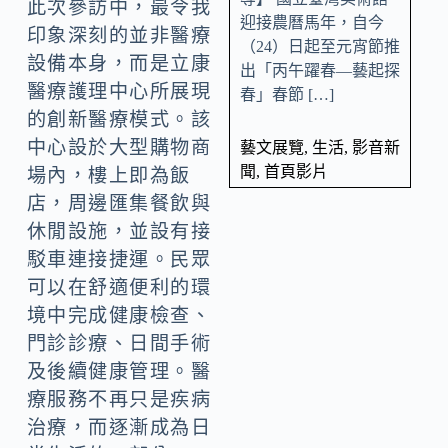
此次參訪中，最令我
迎接農曆馬年，自今
印象深刻的並非醫療
（24）日起至元宵節推
設備本身，而是立康
出「丙午躍春—藝起探
醫療護理中心所展現
春」春節 […]
的創新醫療模式。該
中心設於大型購物商
藝文展覽
,
生活
,
影音新
聞
,
首頁影片
場內，樓上即為飯
店，周邊匯集餐飲與
休閒設施，並設有接
駁車連接捷運。民眾
可以在舒適便利的環
境中完成健康檢查、
門診診療、日間手術
及後續健康管理。醫
療服務不再只是疾病
治療，而逐漸成為日