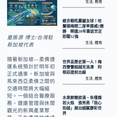
k
生活
,
教育
維京戰吼震撼全球！哈
蘭德梅開二度率挪威2連
勝 睽違28年重返世足
即闖32強
童振源 博士/台灣駐
生活
,
體育
新加坡代表
隨著新加坡—柔佛捷
世界盃歷史第一人！梅
運系統預計於明年初
西雙響超越克洛澤 阿
根廷提前出線
正式通車，新加坡與
生活
,
體育
馬來西亞柔佛之間的
交通時間將大幅縮
短。一個結合醫療服
水果鮮嫩欲滴、朱槿燦
務、健康管理與休閒
若火焰 張秀燕「我心
如燄」展出細膩膠彩世
觀光的新興產業聚
界