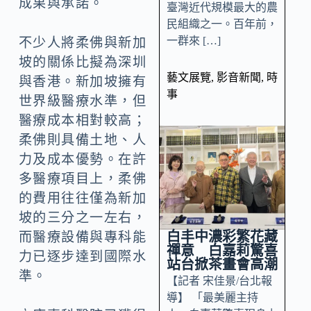
成果與承諾。
臺灣近代規模最大的農
民組織之一。百年前，
一群來 […]
不少人將柔佛與新加
坡的關係比擬為深圳
藝文展覽
,
影音新聞
,
時
與香港。新加坡擁有
事
世界級醫療水準，但
醫療成本相對較高；
柔佛則具備土地、人
力及成本優勢。在許
多醫療項目上，柔佛
的費用往往僅為新加
坡的三分之一左右，
白丰中濃彩繁花藏
而醫療設備與專科能
禪意 白嘉莉驚喜
力已逐步達到國際水
站台掀茶畫會高潮
準。
【記者 宋佳景/台北報
導】 「最美麗主持