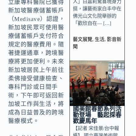
人」白嘉莉驚喜現身力
立康專科醫院已獲得
挺，讓藝術家白丰中在
新加坡醫療儲蓄帳戶
佛光山文化院舉辦的
（Medisave）認證，
「歡欣自在— […]
新加坡民眾可使用醫
療儲蓄帳戶支付符合
藝文展覽
,
生活
,
影音新
規定的醫療費用。隨
聞
著捷運通車，跨境醫
療將更加便利。未來
新加坡居民上午前往
柔佛接受健康檢查、
專科門診或日間手
術，下午即可返回新
加坡工作與生活，將
國美館春節系列活
成為日益普及的跨境
動登場 藝起探春
歡慶馬年
醫療模式。
【記者 宋佳景/台中報
導】 國立臺灣美術館