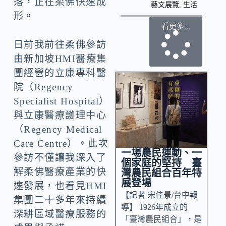
落，正在柔佛快速成
藝文展覽
,
生活
形。
看更多...
日前我前往柔佛參訪
由新加坡HMI醫療集
團經營的立康專科醫
院（Regency
Specialist Hospital）
與立康醫療護理中心
（Regency Medical
Care Centre）。此次
一場農民運動、一
參訪不僅讓我深入了
個家庭的堅持 臺
解柔佛醫療產業的快
灣農民組合百年特
展登場
速發展，也看見HMI
【記者 宋佳景/台中報
集團二十多年來持續
導】 1926年成立的
深耕區域醫療服務的
「臺灣農民組合」，是