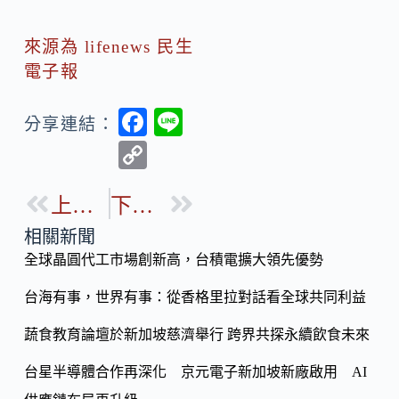
來源為 lifenews 民生
電子報
F
Li
分享連結：
ac
n
C
e
e
o
b
上一篇
下一篇
p
o
y
相關新聞
o
全球晶圓代工市場創新高，台積電擴大領先優勢
Li
k
n
台海有事，世界有事：從香格里拉對話看全球共同利益
k
蔬食教育論壇於新加坡慈濟舉行 跨界共探永續飲食未來
台星半導體合作再深化 京元電子新加坡新廠啟用 AI