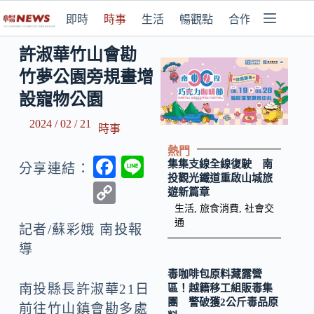
即時
時事
生活
暢觀點
合作媒體
許淑華竹山會勘
竹夢公園旁規畫增
設寵物公園
2024 / 02 / 21
時事
熱門
F
Li
集集支線全線復駛 南
分享連結：
投觀光鐵道重啟山城旅
ac
n
C
遊新篇章
e
e
o
生活
,
旅食消費
,
社會交
通
b
記者/蘇彩娥 南投報
p
導
o
y
o
毒咖啡包原料藏露營
Li
南投縣長許淑華21日
區！越籍移工組販毒集
k
n
團 警破獲2公斤毒品原
前往竹山鎮會勘多處