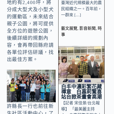
地約有2,400坪，將
臺灣近代規模最大的農
民組織之一。百年前，
分成大型犬及小型犬
一群來 […]
的運動區，未來結合
親子公園，將可提供
藝文展覽
,
影音新聞
,
時
全方位的遊憩公園，
事
後續詳細的規劃內
容，會再帶回縣府請
各單位評估研議，找
出最佳方案。
白丰中濃彩繁花藏
禪意 白嘉莉驚喜
站台掀茶畫會高潮
【記者 宋佳景/台北報
許縣長一行也前往新
導】 「最美麗主持
生社區活動中心，了