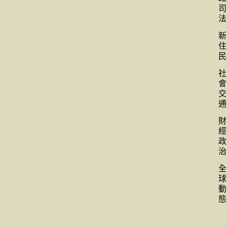
司
法
新
住
民
社
會
交
通
財
經
政
治
全
球
動
態