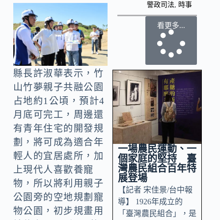
警政司法
,
時事
看更多...
縣長許淑華表示，竹
山竹夢親子共融公園
占地約1公頃，預計4
月底可完工，周邊還
有青年住宅的開發規
劃，將可成為適合年
一場農民運動、一
輕人的宜居處所，加
個家庭的堅持 臺
灣農民組合百年特
上現代人喜歡養寵
展登場
物，所以將利用親子
【記者 宋佳景/台中報
公園旁的空地規劃寵
導】 1926年成立的
物公園，初步規畫用
「臺灣農民組合」，是