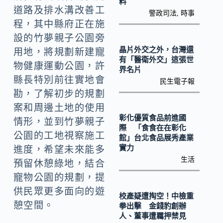
料
k
道路及排水溝改善工
警政司法
,
時事
程，其中縣府正在施
設的竹夢親子公園旁
晶片外交之外，台灣還
用地，將規劃新建寵
有「醫衛外交」這張世
物健康運動公園，許
界名片
縣長特別前往實地會
民生電子報
勘，了解初步的規劃
案和周邊土地的使用
彰化優質食品前進國
情形，並到竹夢親子
際 「食食在在彰化
公園的工地視察施工
館」台北食品展秀產業
實力
進度，希望未來能多
生活
預留休憩綠地，結合
寵物公園的規劃，提
供民眾更多面向的遊
校產疑遭掏空！中檢重
憩空間。
拳出擊 金錢豹創辦
人、董事遭羈押禁見