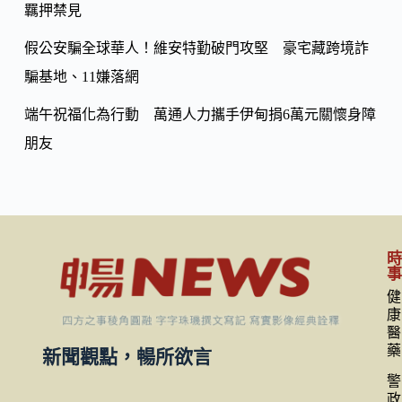
羈押禁見
假公安騙全球華人！維安特勤破門攻堅 豪宅藏跨境詐
騙基地、11嫌落網
端午祝福化為行動 萬通人力攜手伊甸捐6萬元關懷身障
朋友
健
康
醫
藥
新聞觀點，暢所欲言
警
政