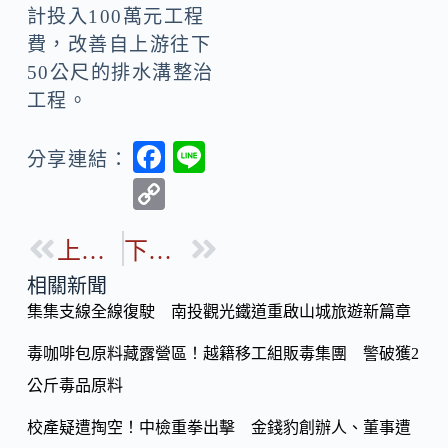
計投入100萬元工程
費，改善自上游往下
50公尺的排水溝整治
工程。
F
Li
分享連結：
ac
n
C
e
e
o
b
上一篇
下一篇
p
o
y
相關新聞
o
集集支線全線復駛 南投觀光鐵道重啟山城旅遊新篇章
Li
k
n
毒咖啡包原料藏露營區！越籍移工組販毒集團 警破獲2
k
公斤毒品原料
校產疑遭掏空！中檢重拳出擊 金錢豹創辦人、董事遭