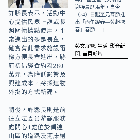
迎接農曆馬年，自今
許縣長表示，活動中
（24）日起至元宵節推
心提供民眾上課或長
出「丙午躍春—藝起探
春」春節 […]
照關懷據點使用，平
常進出的多是長輩，
藝文展覽
,
生活
,
影音新
確實有此需求施設電
聞
,
首頁影片
梯方便長輩進出，縣
府初估經費約為280
萬元，為降低影響及
興建成本，將採建物
外掛的方式新建。
隨後，許縣長則是前
往立法委員游顥服務
處關心4處位於偏遠
山區的道路及河床邊