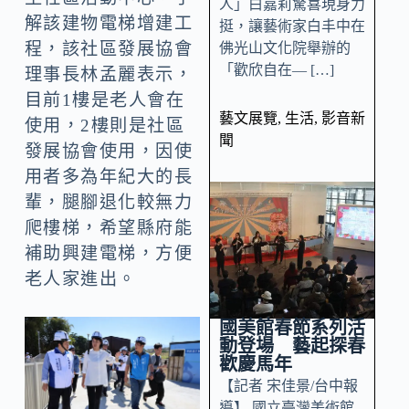
人」白嘉莉驚喜現身力
解該建物電梯增建工
挺，讓藝術家白丰中在
程，該社區發展協會
佛光山文化院舉辦的
「歡欣自在— […]
理事長林孟麗表示，
目前1樓是老人會在
藝文展覽
,
生活
,
影音新
使用，2樓則是社區
聞
發展協會使用，因使
用者多為年紀大的長
輩，腿腳退化較無力
爬樓梯，希望縣府能
補助興建電梯，方便
老人家進出。
國美館春節系列活
動登場 藝起探春
歡慶馬年
【記者 宋佳景/台中報
導】 國立臺灣美術館