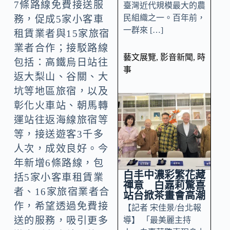
7條路線免費接送服
臺灣近代規模最大的農
民組織之一。百年前，
務，促成5家小客車
一群來 […]
租賃業者與15家旅宿
業者合作；接駁路線
藝文展覽
,
影音新聞
,
時
包括：高鐵烏日站往
事
返大梨山、谷關、大
坑等地區旅宿，以及
彰化火車站、朝馬轉
運站往返海線旅宿等
等，接送遊客3千多
人次，成效良好。今
年新增6條路線，包
白丰中濃彩繁花藏
括5家小客車租賃業
禪意 白嘉莉驚喜
者、16家旅宿業者合
站台掀茶畫會高潮
作，希望透過免費接
【記者 宋佳景/台北報
送的服務，吸引更多
導】 「最美麗主持