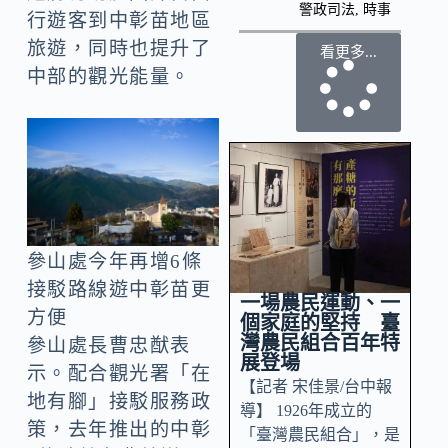
警政司法
,
時事
行遊客到中彰苗地區
旅遊，同時也提升了
看更多...
中部的觀光能量。
參山處今年再增6條
接駁路線遊中彰苗更
一場農民運動、一
方便
個家庭的堅持 臺
灣農民組合百年特
參山處長曹忠猷表
展登場
示。配合觀光署「在
【記者 宋佳景/台中報
地有腳」接駁服務政
導】 1926年成立的
策，去年推出的中彰
「臺灣農民組合」，是