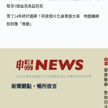
萄牙5球血洗烏茲別克
等了24年終於圓夢！阿弟發片化身黑道大哥 吻戲纏綿
拍到像「喪屍」
健
康
醫
藥
新聞觀點，暢所欲言
警
政
司
法