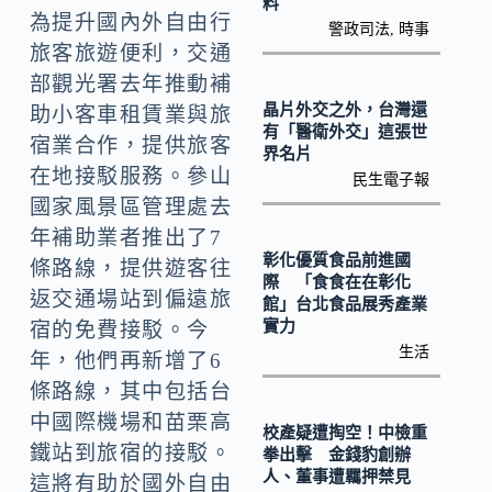
o
Li
料
為提升國內外自由行
警政司法
,
時事
k
n
旅客旅遊便利，交通
k
部觀光署去年推動補
晶片外交之外，台灣還
助小客車租賃業與旅
有「醫衛外交」這張世
宿業合作，提供旅客
界名片
在地接駁服務。參山
民生電子報
國家風景區管理處去
年補助業者推出了7
彰化優質食品前進國
條路線，提供遊客往
際 「食食在在彰化
返交通場站到偏遠旅
館」台北食品展秀產業
實力
宿的免費接駁。今
生活
年，他們再新增了6
條路線，其中包括台
中國際機場和苗栗高
校產疑遭掏空！中檢重
鐵站到旅宿的接駁。
拳出擊 金錢豹創辦
人、董事遭羈押禁見
這將有助於國外自由