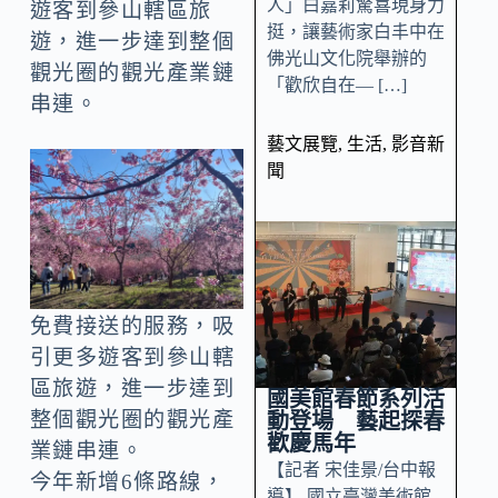
人」白嘉莉驚喜現身力
遊客到參山轄區旅
挺，讓藝術家白丰中在
遊，進一步達到整個
佛光山文化院舉辦的
觀光圈的觀光產業鏈
「歡欣自在— […]
串連。
藝文展覽
,
生活
,
影音新
聞
免費接送的服務，吸
引更多遊客到參山轄
區旅遊，進一步達到
國美館春節系列活
整個觀光圈的觀光產
動登場 藝起探春
歡慶馬年
業鏈串連。
【記者 宋佳景/台中報
今年新增6條路線，
導】 國立臺灣美術館