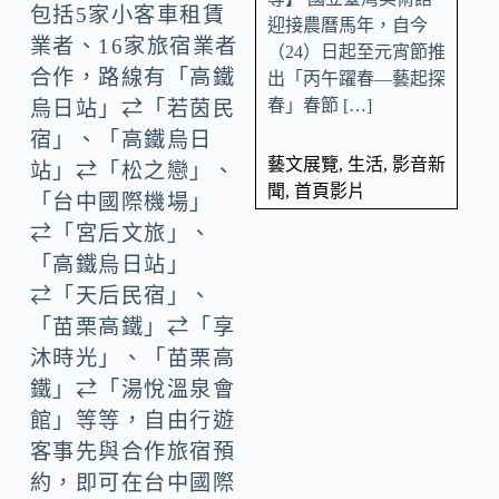
包括5家小客車租賃
迎接農曆馬年，自今
業者、16家旅宿業者
（24）日起至元宵節推
合作，路線有「高鐵
出「丙午躍春—藝起探
春」春節 […]
烏日站」⇄「若茵民
宿」、「高鐵烏日
藝文展覽
,
生活
,
影音新
站」⇄「松之戀」、
聞
,
首頁影片
「台中國際機場」
⇄「宮后文旅」、
「高鐵烏日站」
⇄「天后民宿」、
「苗栗高鐵」⇄「享
沐時光」、「苗栗高
鐵」⇄「湯悅溫泉會
館」等等，自由行遊
客事先與合作旅宿預
約，即可在台中國際