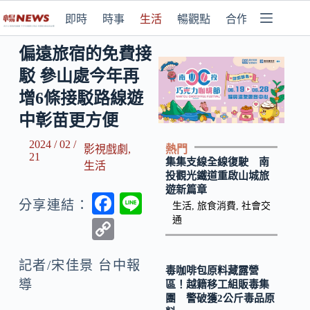
即時
時事
生活
暢觀點
合作媒體
偏遠旅宿的免費接
駁 參山處今年再
增6條接駁路線遊
中彰苗更方便
2024 / 02 /
熱門
影視戲劇
,
21
集集支線全線復駛 南
生活
投觀光鐵道重啟山城旅
遊新篇章
F
Li
分享連結：
生活
,
旅食消費
,
社會交
ac
n
通
C
e
e
o
b
記者/宋佳景 台中報
p
毒咖啡包原料藏露營
導
區！越籍移工組販毒集
o
y
團 警破獲2公斤毒品原