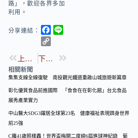
路」，歡迎各界多加
利用。
F
Li
分享連結：
ac
n
C
e
e
o
b
上一篇
下一篇
p
o
y
相關新聞
o
集集支線全線復駛 南投觀光鐵道重啟山城旅遊新篇章
Li
k
n
彰化優質食品前進國際 「食食在在彰化館」台北食品
k
展秀產業實力
中山醫大SDG3躍居全球第23名 健康福祉表現躋身世界
前25強
C羅41歲照樣轟！世界盃梅開二度締6屆進球神紀錄 葡