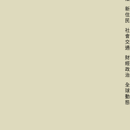
新
住
民
社
會
交
通
財
經
政
治
全
球
動
態