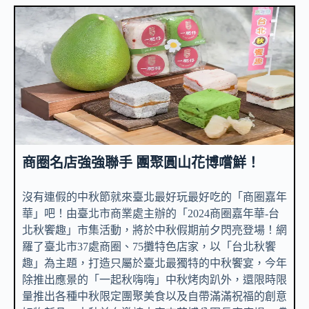
商圈名店強強聯手 團聚圓山花博嚐鮮！
沒有連假的中秋節就來臺北最好玩最好吃的「商圈嘉年
華」吧！由臺北市商業處主辦的「2024商圈嘉年華-台
北秋饗趣」市集活動，將於中秋假期前夕閃亮登場！網
羅了臺北市37處商圈、75攤特色店家，以「台北秋饗
趣」為主題，打造只屬於臺北最獨特的中秋饗宴，今年
除推出應景的「一起秋嗨嗨」中秋烤肉趴外，還限時限
量推出各種中秋限定團聚美食以及自帶滿滿祝福的創意