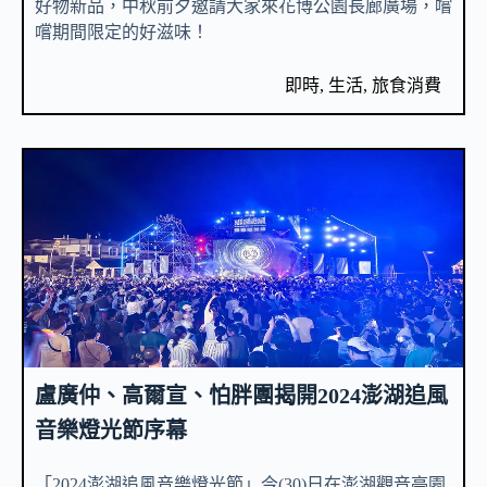
好物新品，中秋前夕邀請大家來花博公園長廊廣場，嚐
嚐期間限定的好滋味！
即時
,
生活
,
旅食消費
盧廣仲、高爾宣、怕胖團揭開2024澎湖追風
音樂燈光節序幕
「2024澎湖追風音樂燈光節」今(30)日在澎湖觀音亭園