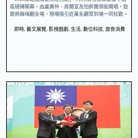
區磅礡開幕，由盧廣仲、高爾宣及怕胖團領銜開唱，勁
歌熱舞嗨翻全場，現場吸引近萬名觀眾到場一同狂歡。
即時
,
藝文展覽
,
影視戲劇
,
生活
,
數位科技
,
旅食消費