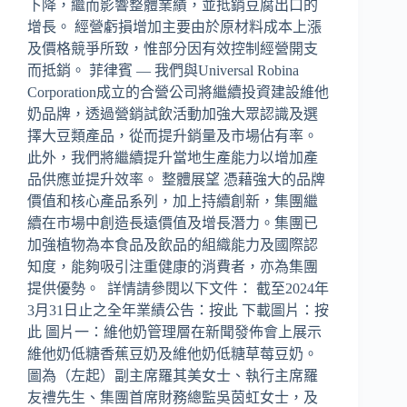
下降，繼而影響整體業績，並抵銷豆腐出口的
增長。 經營虧損增加主要由於原材料成本上漲
及價格競爭所致，惟部分因有效控制經營開支
而抵銷。 菲律賓 — 我們與Universal Robina
Corporation成立的合營公司將繼續投資建設維他
奶品牌，透過營銷試飲活動加強大眾認識及選
擇大豆類產品，從而提升銷量及市場佔有率。
此外，我們將繼續提升當地生產能力以增加產
品供應並提升效率。 整體展望 憑藉強大的品牌
價值和核心產品系列，加上持續創新，集團繼
續在市場中創造長遠價值及增長潛力。集團已
加強植物為本食品及飲品的組織能力及國際認
知度，能夠吸引注重健康的消費者，亦為集團
提供優勢。 詳情請參閱以下文件： 截至2024年
3月31日止之全年業績公告：按此 下載圖片：按
此 圖片一：維他奶管理層在新聞發佈會上展示
維他奶低糖香蕉豆奶及維他奶低糖草莓豆奶。
圖為（左起）副主席羅其美女士、執行主席羅
友禮先生、集團首席財務總監吳茵虹女士，及