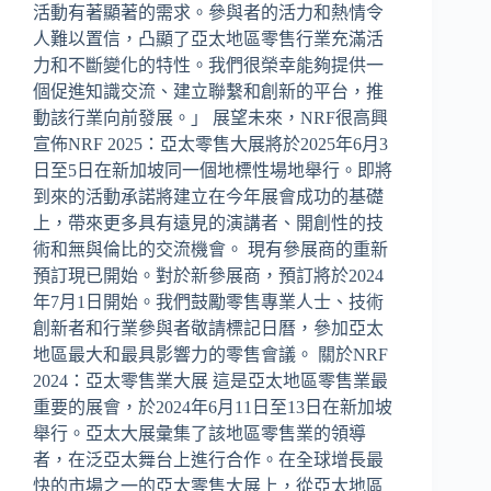
活動有著顯著的需求。參與者的活力和熱情令
人難以置信，凸顯了亞太地區零售行業充滿活
力和不斷變化的特性。我們很榮幸能夠提供一
個促進知識交流、建立聯繫和創新的平台，推
動該行業向前發展。」 展望未來，NRF很高興
宣佈NRF 2025：亞太零售大展將於2025年6月3
日至5日在新加坡同一個地標性場地舉行。即將
到來的活動承諾將建立在今年展會成功的基礎
上，帶來更多具有遠見的演講者、開創性的技
術和無與倫比的交流機會。 現有參展商的重新
預訂現已開始。對於新參展商，預訂將於2024
年7月1日開始。我們鼓勵零售專業人士、技術
創新者和行業參與者敬請標記日曆，參加亞太
地區最大和最具影響力的零售會議。 關於NRF
2024：亞太零售業大展 這是亞太地區零售業最
重要的展會，於2024年6月11日至13日在新加坡
舉行。亞太大展彙集了該地區零售業的領導
者，在泛亞太舞台上進行合作。在全球增長最
快的市場之一的亞太零售大展上，從亞太地區