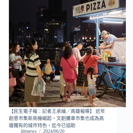
【民生電子報：記者王承綸／高雄報導】 近年
創意市集新商機崛起，文創攤車市集也成為高
雄獨有的城市特色，迄今已協助
lifenews
2024/06/20