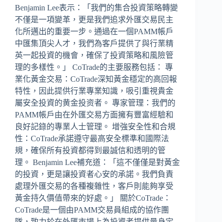
Benjamin Lee表示：「我們的集合投資策略轉變
不僅是一項變革，更是我們追求外匯交易民主
化所邁出的重要一步。通過在一個PAMM帳戶
中匯集頂尖人才，我們為客戶提供了與行業精
英一起投資的機會，確保了投資策略和風險管
理的多樣性。」 CoTrade的主要服務包括： 專
業化黃金交易：CoTrade深知黃金穩定的高回報
特性，因此提供行業專業知識，吸引重視貴金
屬安全投資的黄金投资者。 專家管理：我們的
PAMM帳戶由在外匯交易方面擁有豐富經驗和
良好記錄的專業人士管理。 增強安全性和合規
性：CoTrade承諾遵守最高安全標準和國際法
規，確保所有投資都得到最誠信和透明的管
理。 Benjamin Lee補充道：「這不僅僅是對黃金
的投資，更是讓投資者心安的承諾。我們負責
處理外匯交易的各種複雜性，客戶則能夠享受
黃金持久價值帶來的好處。」 關於CoTrade：
CoTrade是一個由PAMM交易員組成的協作團
隊，致力於在外匯市場上為投資者提供量身定