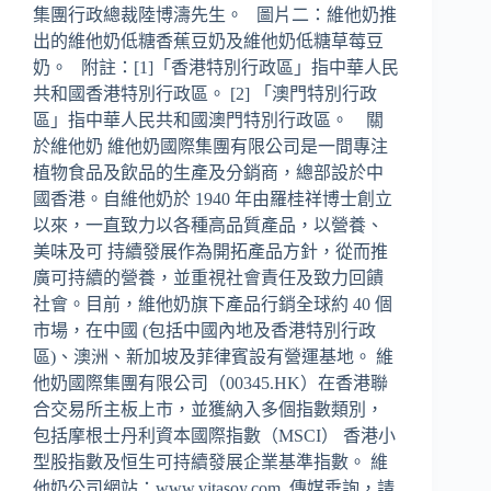
集團行政總裁陸博濤先生。 圖片二：維他奶推
出的維他奶低糖香蕉豆奶及維他奶低糖草莓豆
奶。 附註：[1]「香港特別行政區」指中華人民
共和國香港特別行政區。 [2] 「澳門特別行政
區」指中華人民共和國澳門特別行政區。 關
於維他奶 維他奶國際集團有限公司是一間專注
植物食品及飲品的生產及分銷商，總部設於中
國香港。自維他奶於 1940 年由羅桂祥博士創立
以來，一直致力以各種高品質產品，以營養、
美味及可 持續發展作為開拓產品方針，從而推
廣可持續的營養，並重視社會責任及致力回饋
社會。目前，維他奶旗下產品行銷全球約 40 個
市場，在中國 (包括中國內地及香港特別行政
區)、澳洲、新加坡及菲律賓設有營運基地。 維
他奶國際集團有限公司（00345.HK）在香港聯
合交易所主板上市，並獲納入多個指數類別，
包括摩根士丹利資本國際指數（MSCI） 香港小
型股指數及恒生可持續發展企業基準指數。 維
他奶公司網站：www.vitasoy.com 傳媒垂詢，請