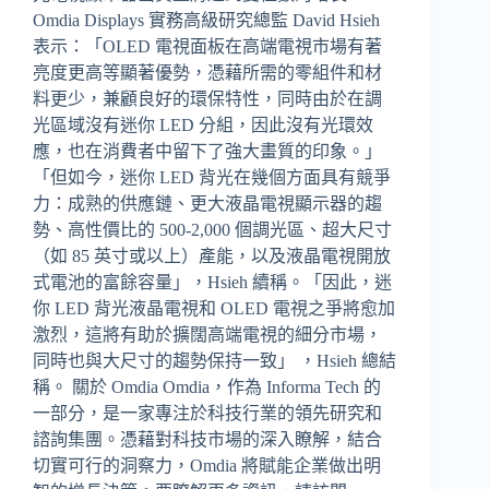
Omdia Displays 實務高級研究總監 David Hsieh
表示：「OLED 電視面板在高端電視市場有著
亮度更高等顯著優勢，憑藉所需的零組件和材
料更少，兼顧良好的環保特性，同時由於在調
光區域沒有迷你 LED 分組，因此沒有光環效
應，也在消費者中留下了強大畫質的印象。」
「但如今，迷你 LED 背光在幾個方面具有競爭
力：成熟的供應鏈、更大液晶電視顯示器的趨
勢、高性價比的 500-2,000 個調光區、超大尺寸
（如 85 英寸或以上）產能，以及液晶電視開放
式電池的富餘容量」，Hsieh 續稱。「因此，迷
你 LED 背光液晶電視和 OLED 電視之爭將愈加
激烈，這將有助於擴闊高端電視的細分市場，
同時也與大尺寸的趨勢保持一致」 ，Hsieh 總結
稱。 關於 Omdia Omdia，作為 Informa Tech 的
一部分，是一家專注於科技行業的領先研究和
諮詢集團。憑藉對科技市場的深入瞭解，結合
切實可行的洞察力，Omdia 將賦能企業做出明