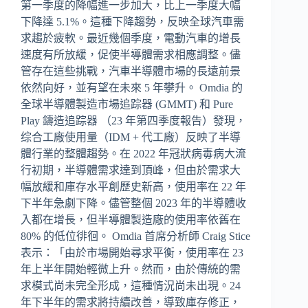
第一季度的降幅進一步加大，比上一季度大幅
下降達 5.1%。這種下降趨勢，反映全球汽車需
求趨於疲軟。最近幾個季度，電動汽車的增長
速度有所放緩，促使半導體需求相應調整。儘
管存在這些挑戰，汽車半導體市場的長遠前景
依然向好，並有望在未來 5 年攀升。 Omdia 的
全球半導體製造市場追踪器 (GMMT) 和 Pure
Play 鑄造追踪器 （23 年第四季度報告）發現，
综合工廠使用量（IDM + 代工廠）反映了半導
體行業的整體趨勢。在 2022 年冠狀病毒病大流
行初期，半導體需求達到頂峰，但由於需求大
幅放緩和庫存水平創歷史新高，使用率在 22 年
下半年急劇下降。儘管整個 2023 年的半導體收
入都在增長，但半導體製造廠的使用率依舊在
80% 的低位徘徊。 Omdia 首席分析師 Craig Stice
表示：「由於市場開始尋求平衡，使用率在 23
年上半年開始輕微上升。然而，由於傳統的需
求模式尚未完全形成，這種情況尚未出現。24
年下半年的需求將持續改善，導致庫存修正，