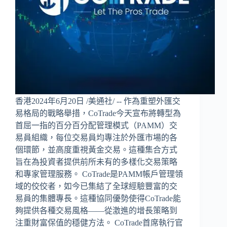
香港2024年6月20日 /美通社/ -- 作為重塑外匯交
易格局的戰略舉措，CoTrade今天宣布將轉型為
首屈一指的百分百分配管理模式（PAMM）交
易員組織，每位交易員均專注於外匯市場的各
個環節，並高度重視黃金交易。這種集合方式
旨在為投資者提供前所未有的多樣化交易策略
和專家管理服務。 CoTrade是PAMM帳戶管理領
域的佼佼者，如今已集結了全球經驗豐富的交
易員的集體專長。這種協同優勢使得CoTrade能
夠提供各種交易風格——從激進的增長策略到
注重財富保值的穩健方法。 CoTrade首席執行官