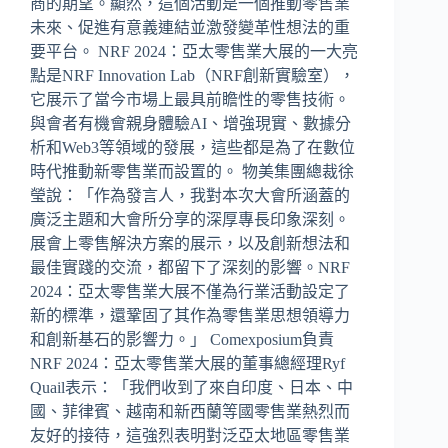
商的期望。顯然，這個活動是一個推動零售業
未來、促進有意義連結並激發變革性想法的重
要平台。 NRF 2024：亞太零售業大展的一大亮
點是NRF Innovation Lab（NRF創新實驗室），
它展示了當今市場上最具前瞻性的零售技術。
與會者有機會親身體驗AI、增強現實、數據分
析和Web3等領域的發展，這些都是為了在數位
時代推動新零售業而設置的。 物美集團總裁徐
瑩說：「作為發言人，我對本次大會所涵蓋的
廣泛主題和大會所分享的深厚專長印象深刻。
展會上零售解決方案的展示，以及創新想法和
最佳實踐的交流，都留下了深刻的影響。NRF
2024：亞太零售業大展不僅為行業活動設定了
新的標準，還鞏固了其作為零售業思想領導力
和創新基石的影響力。」 Comexposium負責
NRF 2024：亞太零售業大展的董事總經理Ryf
Quail表示：「我們收到了來自印度、日本、中
國、菲律賓、越南和新西蘭等國零售業熱烈而
友好的接待，這強烈表明對泛亞太地區零售業