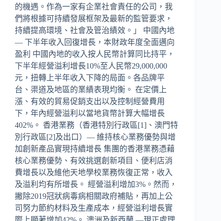
的機遇。作為一家有企業社會責任的公司，我
們將根據可持續發展框架及最新的監管要求，
持續提高環境、社會及管治績效。」 中國內地
— 下半年收入回復增長，本財政年度全面邁向
盈利 中國內地的收入按人民幣計算同比持平，
下半年經營溢利增長10%至人民幣29,000,000
元，扭轉上半年收入下降的局面。各品牌平
台、渠道及地區的業績表現均衡。 在定價上
漲、有效的貿易促銷支出以及控制經營費用
下，年內經營溢利以當地貨幣計算大幅增長
402%。 香港業務（香港特別行政區[1]、澳門特
別行政區[2]及出口）— 維持核心業務優勢與增
加創新產品實現持續增長 集團的香港業務憑藉
核心業務優勢、有效挑選創新項目、便利店消
費增長以及維他天地學校業務恢復正常，收入
及溢利均有所增長。 經營溢利增加3%。然而，
撇除2019冠狀病毒病相關政府補貼，再加上公
司努力節約材料及生產成本，經營溢利增長實
際上顯著增加42%。 澳洲及新西蘭 —現正處理