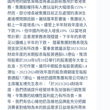
國內地的銷售策略並將產品創新應用於香港業
務，集團股權持有人應佔溢利大幅增長155%。
然而，部分增長被集團目前正在處理的澳洲生
產達標問題抵銷。撇除匯率影響後，集團收入
較上一年度增長1%。儘管上半年財政年度收入
下跌3%，但中國內地收入增長10%（以當地貨
幣計算）且香港業務表現穩健，下半年的表現
足以彌補上半年的下跌。 隨著集團財務表現及
現金狀況有所改善，董事會建議派發2023/2024
財政年度的末期股息每股普通股6.3港仙，惟須
待股東於2024年8月19日舉行的股東週年大會上
批准，方可作實。連同中期股息每股普通股1.4
港仙，2023/2024財政年度的股息總額達至每股
普通股7.7港仙。 維他奶國際集團有限公司執行
主席羅友禮先生表示：「於2023/2024財政年
度，我們透過提升經營效率及加強執行銷售策
略，令集團的結構性盈利能力有所改善。來
年，我們有信心維他奶及維他品牌能充分把握
消費者對植物為本的飲品需求日益增長所帶來