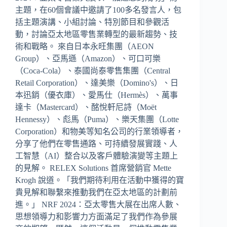
主題，在60個會議中邀請了100多名發言人，包
括主題演講、小組討論、特別節目和參觀活
動，討論亞太地區零售業轉型的最新趨勢、技
術和戰略。 來自日本永旺集團（AEON
Group）、亞馬遜（Amazon）、可口可樂
（Coca-Cola）、泰國尚泰零售集團（Central
Retail Corporation）、達美樂（Domino's）、日
本迅銷（優衣庫）、愛馬仕（Hermès）、萬事
達卡（Mastercard）、酩悅軒尼詩（Moët
Hennessy）、彪馬（Puma）、樂天集團（Lotte
Corporation）和物美等知名公司的行業領導者，
分享了他們在零售通路、可持續發展實踐、人
工智慧（AI）整合以及客戶體驗演變等主題上
的見解。 RELEX Solutions 首席營銷官 Mette
Krogh 說道。「我們期待利用在活動中獲得的寶
貴見解和聯繫來推動我們在亞太地區的計劃前
進。」 NRF 2024：亞太零售大展在出席人數、
思想領導力和影響力方面滿足了我們作為參展