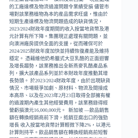
的工廠達標及物流過渡問題令業績受損 儘管市
場對該業務植物為本的産品需求旺盛，惟由於
短期生產達標及物流問題造成的缺貨情況，
2023/2024財政年度期間的收入按當地貨幣及港
元計算有所下降。集團現正處理有關問題，並
向澳洲廠房提供全面的支援，從而確保可於
2024/2025財政年度加快並持續恢復產能及維持
穩定。 憑藉維他奶希臘式大豆乳酪的正面迴響
及增長趨勢，該業務推出全新燕麥乳酪產品系
列，擴大該產品系列並於本財政年度推動其增
長勢頭。 於2023/2024財政年度，由於出現缺貨
情況、市場競爭加劇、原材料、物流及間接成
本高昂、以及在2023年2月23日取得全部擁有權
的過渡期內產生其他經營費用，該業務錄得經
營虧損澳元16,000,000元。 新加坡 —飲品銷售
額在轉換經銷商前下滑，抵銷豆腐出口的強勁
增長 收入按當地貨幣計算輕微下降2%，以港元
計算則持平。飲品銷售額在轉換經銷商前短暫