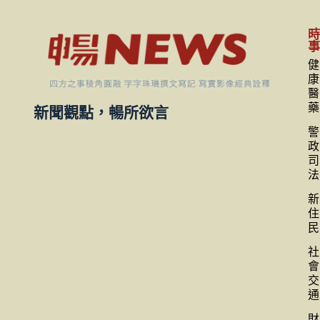
健
康
醫
藥
新聞觀點，暢所欲言
警
政
司
法
新
住
民
社
會
交
通
財