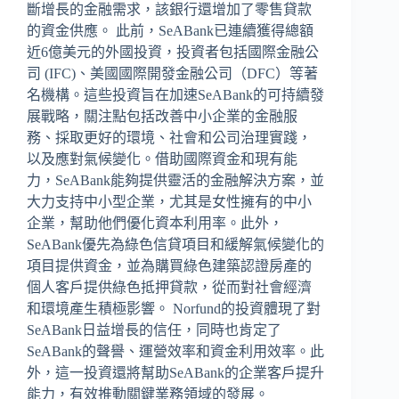
斷增長的金融需求，該銀行還增加了零售貸款
的資金供應。 此前，SeABank已連續獲得總額
近6億美元的外國投資，投資者包括國際金融公
司 (IFC)、美國國際開發金融公司（DFC）等著
名機構。這些投資旨在加速SeABank的可持續發
展戰略，關注點包括改善中小企業的金融服
務、採取更好的環境、社會和公司治理實踐，
以及應對氣候變化。借助國際資金和現有能
力，SeABank能夠提供靈活的金融解決方案，並
大力支持中小型企業，尤其是女性擁有的中小
企業，幫助他們優化資本利用率。此外，
SeABank優先為綠色信貸項目和緩解氣候變化的
項目提供資金，並為購買綠色建築認證房產的
個人客戶提供綠色抵押貸款，從而對社會經濟
和環境產生積極影響。 Norfund的投資體現了對
SeABank日益增長的信任，同時也肯定了
SeABank的聲譽、運營效率和資金利用效率。此
外，這一投資還將幫助SeABank的企業客戶提升
能力，有效推動關鍵業務領域的發展。