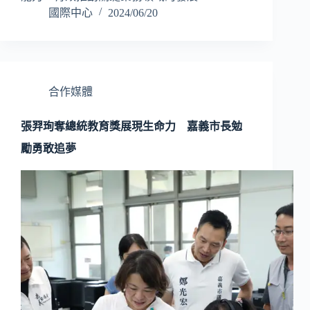
國際中心
2024/06/20
合作媒體
張羿珣奪總統教育獎展現生命力 嘉義市長勉
勵勇敢追夢