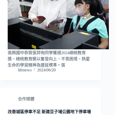
南興國中恭賀張羿珣同學獲頒2024總統教育
獎，總統教育奬以奮發向上、不畏困境、熱愛
生命的學習精神為選拔標準。張
lifenews
2024/06/20
合作媒體
改善城區停車不足 新建豆子埔公園地下停車場