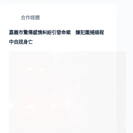
合作媒體
嘉義市驚傳感情糾紛引發命案 嫌犯圍捕過程
中自戕身亡