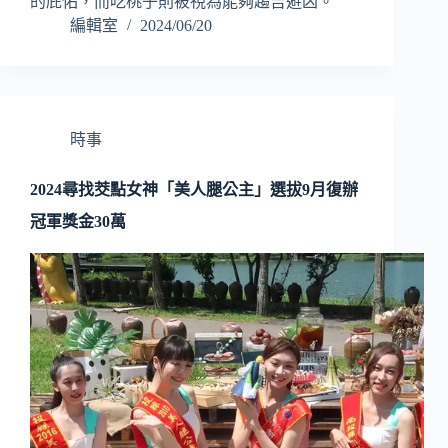
的庇佑，而吃桃子則被視為能夠趨吉避凶。
編輯室
2024/06/20
時事
2024尋找茭點女神「美人腿公主」選拔9月復辦
冠軍獎金30萬