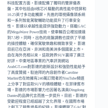
科技配置方面，影速配備了獨特的雙屏儀表
盤，其中包括由8核芯片驅動的高性能中控屏和
10.25英寸多功能觸屏。先進的環視攝像頭系統
和一系列智能駕駛輔助功能提升了行車安全
性。 影速以卓越性能提供強勁動力，搭載GAC
的MegaWave Power技術，使車輛百公裡加速達
到7.5秒。同時，出色的底盤調教也提供了平順
的操控體驗，確保駕駛樂趣和精致享受。 影速
目前已在亞洲、非洲和南美洲多個國家上市。
自在海外亮相以來，這款跨界SUV贏得了廣泛
好評。中東地區專業的汽車評測網站
ArabGT.com對影速的創新設計和強勁性能給予
了高度贊揚。駐迪拜的內容創作者Caroline
Marlini也在她擁有240萬訂閱者的YouTube頻道
上分享了對這款SUV的積極體驗。在菲律賓市
場，影速的市場影響力也因著名演員Dingdong
Dantes的品牌代言而進一步提升。目前，影速的
受歡迎程度已經超越了文化界限，在國際市場
上創下了銷售增長的紀錄。 影速體現了GAC對