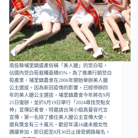
南投縣埔里鎮盛產俗稱「美人腿」的茭白筍，
佔國內茭白筍栽種面積85%，為了推廣行銷茭白
筍產業，埔里鎮農會在2006年開始舉辦美人腿
公主選拔。因為新冠疫情的影響，已經停辦四
年的美人腿公主選拔，埔里鎮農會今年將在9月
21日復辦，並於6月19日舉行「2024尋找茭點女
神」宣傳記者會，特邀請台灣小姐高曼容代言
宣傳，第一名除了擔任美人腿公主宣傳大使，
還有獎金有三十萬元，歡迎年滿16歲未婚女性
踴躍參加，即日起至8月30日止接受網路報名。