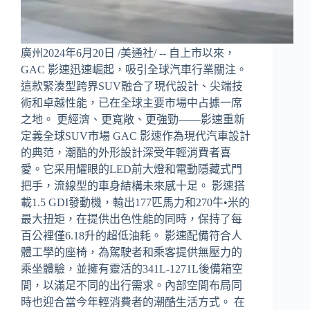
廣州2024年6月20日 /美通社/ -- 自上市以來，
GAC 影速迅速崛起，吸引全球汽車行業關注。
這款緊湊型跨界SUV融合了現代設計、尖端技
術和卓越性能，已在全球主要市場中占據一席
之地。 更經濟、更寬敞、更強勁——影速重新
定義全球SUV市場 GAC 影速作為現代汽車設計
的典范，潮酷的外形設計深受年輕消費者喜
愛。它采用耀眼的LED前大燈和電動隱藏式門
把手，流線型的車身結構未來感十足。 影速搭
載1.5 GDI發動機，輸出177匹馬力和270牛•米的
最大扭矩，在提供出色性能的同時，保持了每
百公裡僅6.18升的超低油耗。 影速配備符合人
體工學的座椅，為駕駛者和乘客提供無壓力的
乘坐體驗，並擁有靈活的341L-1271L後備箱空
間，以滿足不同的出行需求。內部空間布局同
時也迎合當今年輕消費者的潮酷生活方式。 在