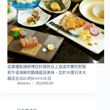
品嘗鐵板燒師傅在料理煎台上滋滋作響的煎製
和牛或海鮮的臨場感及美味，位於JR東日本大
飯店台北B1的HAYASE日
lifenews
2024/06/20