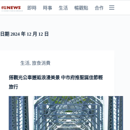
即時
時事
生活
暢觀點
合作媒體
日期
2024 年 12 月 12 日
生活
,
旅食消費
搭觀光公車邂逅浪漫美景 中市府推聖誕佳節輕
旅行