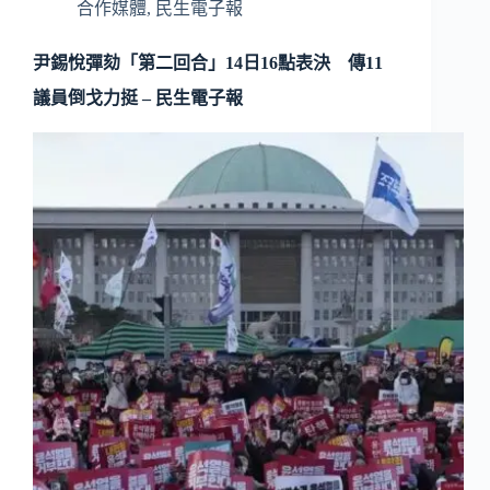
合作媒體
,
民生電子報
尹錫悅彈劾「第二回合」14日16點表決 傳11
議員倒戈力挺 – 民生電子報