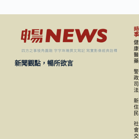
健
康
醫
藥
新聞觀點，暢所欲言
警
政
司
法
新
住
民
社
會
交