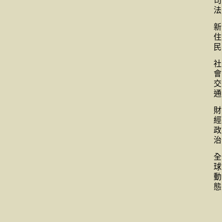
司
法
新
住
民
社
會
交
通
財
經
政
治
全
球
動
態