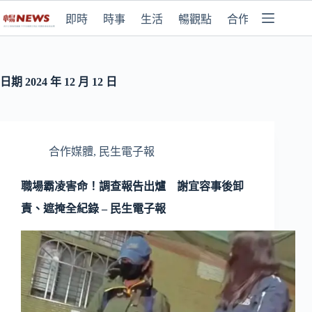
即時
時事
生活
暢觀點
合作媒體
日期
2024 年 12 月 12 日
合作媒體
,
民生電子報
職場霸凌害命！調查報告出爐 謝宜容事後卸
責、遮掩全紀錄 – 民生電子報