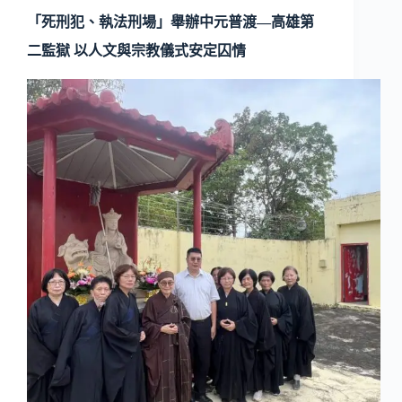
「死刑犯、執法刑場」舉辦中元普渡—高雄第
二監獄 以人文與宗教儀式安定囚情