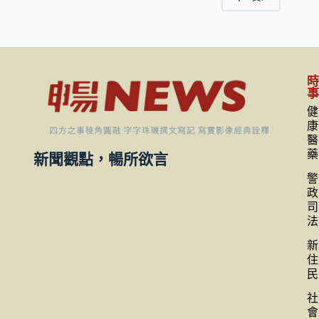
健
康
醫
藥
新聞觀點，暢所欲言
警
政
司
法
新
住
民
社
會