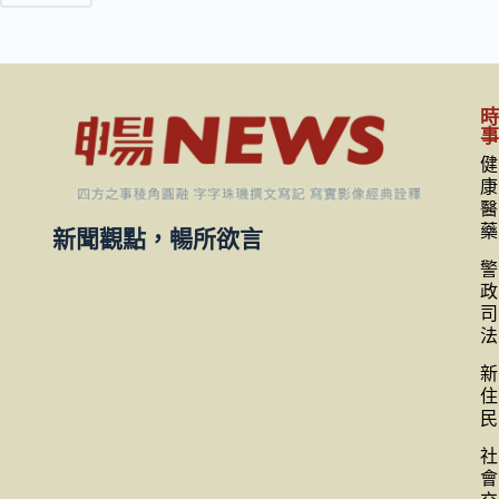
健
康
醫
藥
新聞觀點，暢所欲言
警
政
司
法
新
住
民
社
會