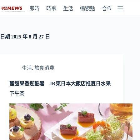
即時
時事
生活
暢觀點
合作媒體
日期
2025 年 8 月 27 日
生活
,
旅食消費
酸甜果香迎酷暑 JR東日本大飯店推夏日水果
下午茶