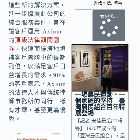
警政司法
,
時事
這些新的解決方案，
進一步擴展此公司的
看更多...
綜合服務套件，旨在
讓客戶運用 Axiom
的
頂級法律顧問團
隊
，快速而經濟地填
補客戶團隊中的長期
職位，以滿足客戶日
益增長的需求。90%
的客戶表示，Axiom
的法律人才與傳統律
一場農民運動、一
個家庭的堅持 臺
師事務所的同行一樣
灣農民組合百年特
有才華，甚至更為優
展登場
秀。
【記者 宋佳景/台中報
導】 1926年成立的
「臺灣農民組合」，是