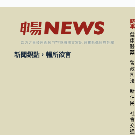
健
康
醫
藥
新聞觀點，暢所欲言
警
政
司
法
新
住
民
社
會
交
通