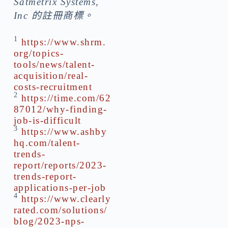
Satmetrix Systems,
Inc 的註冊商標。
1
https://www.shrm.
org/topics-
tools/news/talent-
acquisition/real-
costs-recruitment
2
https://time.com/62
87012/why-finding-
job-is-difficult
3
https://www.ashby
hq.com/talent-
trends-
report/reports/2023-
trends-report-
applications-per-job
4
https://www.clearly
rated.com/solutions/
blog/2023-nps-