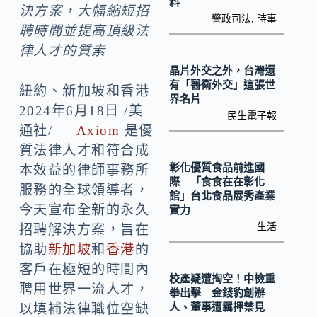
k
n
料
決方案，大幅縮短招
警政司法
,
時事
k
聘時間並提高頂級法
律人才的質素
晶片外交之外，台灣還
有「醫衛外交」這張世
紐約、新加坡和香港
界名片
2024年6月18日
/美
民生電子報
通社/ —
Axiom
是優
質法律人才和符合成
彰化優質食品前進國
本效益的律師事務所
際 「食食在在彰化
服務的全球領導者，
館」台北食品展秀產業
今天宣布全新的永久
實力
生活
招聘解決方案，旨在
協助
新加坡
和
香港
的
客戶在極短的時間內
校產疑遭掏空！中檢重
聘用世界一流人才，
拳出擊 金錢豹創辦
人、董事遭羈押禁見
以填補法律職位空缺