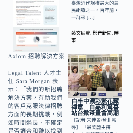
臺灣近代規模最大的農
民組織之一。百年前，
一群來 […]
藝文展覽
,
影音新聞
,
時
事
Axiom 招聘解決方案
Legal Talent 人才主
任
Sara Morgan
表
示：「我們的新招聘
解決方案，有助我們
白丰中濃彩繁花藏
的客戶克服法律招聘
禪意 白嘉莉驚喜
站台掀茶畫會高潮
方面的長期挑戰，例
【記者 宋佳景/台北報
如時間過長、不確定
導】 「最美麗主持
是否適合和難以找到