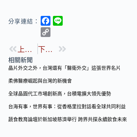
F
Li
分享連結：
ac
n
C
e
e
o
b
上一篇
下一篇
p
o
y
相關新聞
o
晶片外交之外，台灣還有「醫衛外交」這張世界名片
Li
k
n
柔佛醫療崛起與台灣的新機會
k
全球晶圓代工市場創新高，台積電擴大領先優勢
台海有事，世界有事：從香格里拉對話看全球共同利益
蔬食教育論壇於新加坡慈濟舉行 跨界共探永續飲食未來