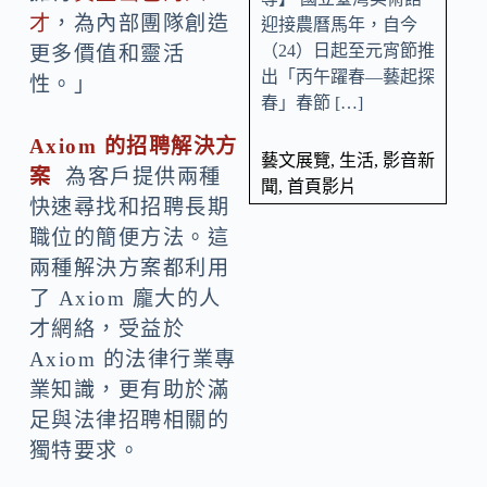
才
，為內部團隊創造
迎接農曆馬年，自今
（24）日起至元宵節推
更多價值和靈活
出「丙午躍春—藝起探
性。」
春」春節 […]
Axiom
的招聘解決方
藝文展覽
,
生活
,
影音新
案
為客戶提供兩種
聞
,
首頁影片
快速尋找和招聘長期
職位的簡便方法。這
兩種解決方案都利用
了 Axiom 龐大的人
才網絡，受益於
Axiom 的法律行業專
業知識，更有助於滿
足與法律招聘相關的
獨特要求。