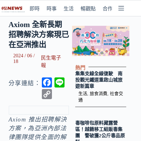
即時
時事
生活
暢觀點
合作媒體
Axiom 全新長期
招聘解決方案現已
在亞洲推出
2024 / 06 /
民生電子
18
報
熱門
集集支線全線復駛 南
F
Li
投觀光鐵道重啟山城旅
分享連結：
遊新篇章
ac
n
C
生活
,
旅食消費
,
社會交
e
e
通
o
b
p
Axiom 推出招聘解決
o
y
毒咖啡包原料藏露營
方案，為亞洲內部法
區！越籍移工組販毒集
o
Li
團 警破獲2公斤毒品原
律團隊提供全面的解