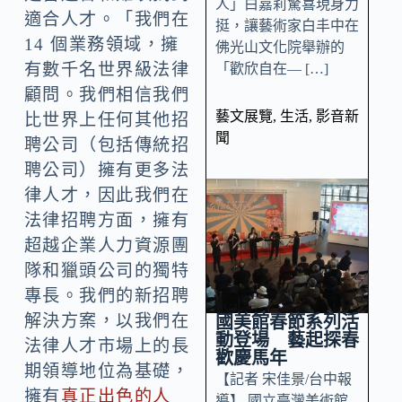
人」白嘉莉驚喜現身力
適合人才。「我們在
挺，讓藝術家白丰中在
14 個業務領域，擁
佛光山文化院舉辦的
有數千名世界級法律
「歡欣自在— […]
顧問。我們相信我們
藝文展覽
,
生活
,
影音新
比世界上任何其他招
聞
聘公司（包括傳統招
聘公司）擁有更多法
律人才，因此我們在
法律招聘方面，擁有
超越企業人力資源團
隊和獵頭公司的獨特
專長。我們的新招聘
解決方案，以我們在
國美館春節系列活
動登場 藝起探春
法律人才市場上的長
歡慶馬年
期領導地位為基礎，
【記者 宋佳景/台中報
擁有
真正出色的人
導】 國立臺灣美術館