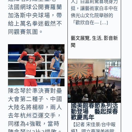
人」白嘉莉驚喜現身力
法國網球公開賽羅蘭
挺，讓藝術家白丰中在
加洛斯中央球場，帶
佛光山文化院舉辦的
「歡欣自在— […]
給上萬名拳迷截然不
同觀賽氛圍。
藝文展覽
,
生活
,
影音新
聞
陳念琴於準決賽對壘
大會第二種子、中國
國美館春節系列活
大陸名將楊柳，兩人
動登場 藝起探春
去年杭州亞運交手，
歡慶馬年
同樣為4強戰，當時
【記者 宋佳景/台中報
導】 國立臺灣美術館