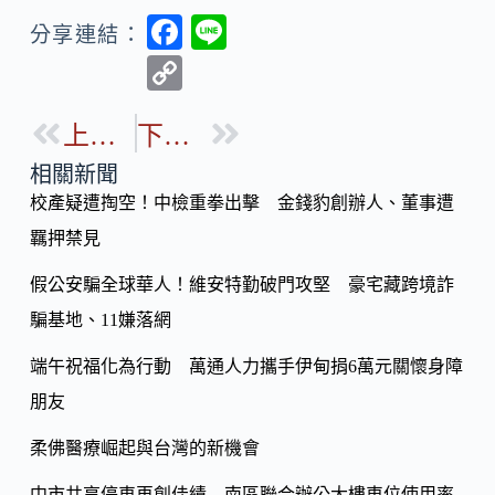
F
Li
分享連結：
ac
n
C
e
e
o
b
上一篇
下一篇
p
o
y
相關新聞
o
校產疑遭掏空！中檢重拳出擊 金錢豹創辦人、董事遭
Li
k
羈押禁見
n
k
假公安騙全球華人！維安特勤破門攻堅 豪宅藏跨境詐
騙基地、11嫌落網
端午祝福化為行動 萬通人力攜手伊甸捐6萬元關懷身障
朋友
柔佛醫療崛起與台灣的新機會
中市共享停車再創佳績 南區聯合辦公大樓車位使用率