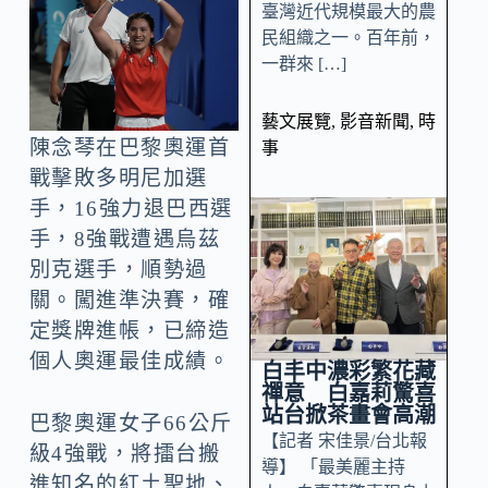
臺灣近代規模最大的農
民組織之一。百年前，
一群來 […]
藝文展覽
,
影音新聞
,
時
陳念琴在巴黎奧運首
事
戰擊敗多明尼加選
手，16強力退巴西選
手，8強戰遭遇烏茲
別克選手，順勢過
關。闖進準決賽，確
定獎牌進帳，已締造
個人奧運最佳成績。
白丰中濃彩繁花藏
禪意 白嘉莉驚喜
站台掀茶畫會高潮
巴黎奧運女子66公斤
【記者 宋佳景/台北報
級4強戰，將擂台搬
導】 「最美麗主持
進知名的紅土聖地、