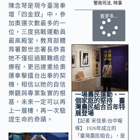
警政司法
,
時事
陳念琴是現今臺灣拳
壇「四金釵」中，參
看更多...
加奧運次數最多的一
位，三度挑戰運動員
最高殿堂。教育部體
育署鄭世忠署長恭喜
她不僅挺過艱難癌症
療程，更迅速重拾奧
運拳擊擂台出拳的契
機，相信以她的自信
樂觀與專業紮實的根
一場農民運動、一
個家庭的堅持 臺
基，未來一定可以再
灣農民組合百年特
上一層樓，再一次驗
展登場
證生命的奇蹟。
【記者 宋佳景/台中報
導】 1926年成立的
「臺灣農民組合」，是