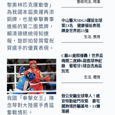
o
Li
警政司法
,
時事
黎奧林匹克運動會」
k
n
為我國本屆奧運再添
k
銅牌，也是拳擊賽事
中山醫大SDG3躍居全球
第23名 健康福祉表現
進帳的第二面獎牌，
躋身世界前25強
賴清德總統得知捷
生活
,
教育
報，旋即拍發賀電祝
賀選手的優異表現。
C羅41歲照樣轟！世界盃
梅開二度締6屆進球神紀
錄 葡萄牙5球血洗烏茲
別克
生活
,
體育
假公安騙全球華人！維
我國「拳擊女王」陳
安特勤破門攻堅 豪宅
念琴對大陸選手勇猛
藏跨境詐騙基地、11嫌
落網
奮戰情形。