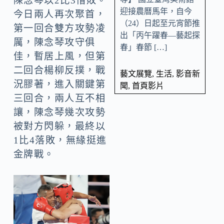
陳念琴以2比3惜敗。
迎接農曆馬年，自今
今日兩人再次聚首，
（24）日起至元宵節推
第一回合雙方攻勢凌
出「丙午躍春—藝起探
厲，陳念琴攻守俱
春」春節 […]
佳，暫居上風，但第
二回合楊柳反撲，戰
藝文展覽
,
生活
,
影音新
況膠著，進入關鍵第
聞
,
首頁影片
三回合，兩人互不相
讓，陳念琴幾次攻勢
被對方閃躲，最終以
1比4落敗，無緣挺進
金牌戰。