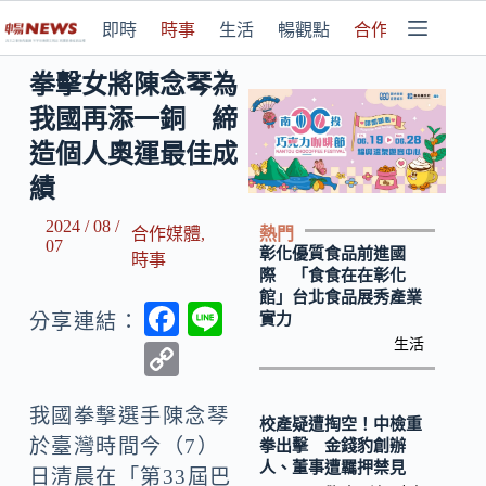
即時
時事
生活
暢觀點
合作媒體
拳擊女將陳念琴為
我國再添一銅 締
造個人奧運最佳成
績
2024 / 08 /
熱門
合作媒體
,
07
彰化優質食品前進國
時事
際 「食食在在彰化
館」台北食品展秀產業
F
Li
實力
分享連結：
ac
n
生活
C
e
e
o
b
我國拳擊選手陳念琴
p
校產疑遭掏空！中檢重
於臺灣時間今（7）
拳出擊 金錢豹創辦
o
y
人、董事遭羈押禁見
日清晨在「第33屆巴