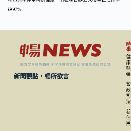
達97%
健
康
醫
藥
新聞觀點，暢所欲言
警
政
司
法
新
住
民