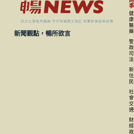
健
康
醫
藥
新聞觀點，暢所欲言
警
政
司
法
新
住
民
社
會
交
通
財
經
政