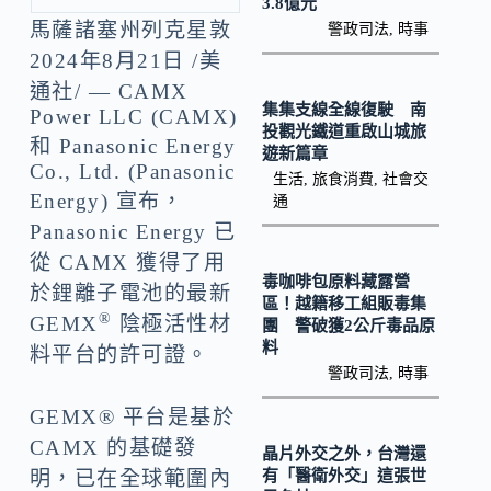
b
p
3.8億元
馬薩諸塞州列克星敦
警政司法
,
時事
o
y
2024年8月21日
/美
o
Li
通社/ — CAMX
k
n
集集支線全線復駛 南
Power LLC (CAMX)
投觀光鐵道重啟山城旅
k
和 Panasonic Energy
遊新篇章
Co., Ltd. (Panasonic
生活
,
旅食消費
,
社會交
Energy) 宣布，
通
Panasonic Energy 已
從 CAMX 獲得了用
毒咖啡包原料藏露營
於鋰離子電池的最新
區！越籍移工組販毒集
®
GEMX
陰極活性材
團 警破獲2公斤毒品原
料
料平台的許可證。
警政司法
,
時事
GEMX® 平台是基於
CAMX 的基礎發
晶片外交之外，台灣還
有「醫衛外交」這張世
明，已在全球範圍內