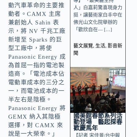
導】 「最美麗主持
動汽車革命的主要推
人」白嘉莉驚喜現身力
動者。CAMX 主席
挺，讓藝術家白丰中在
兼創始人 Sahin 表
佛光山文化院舉辦的
「歡欣自在— […]
示，將 NV 千兆工廠
新增至 Sparks 的巨
藝文展覽
,
生活
,
影音新
型工廠中，將使
聞
Panasonic Energy 成
為首屈一指的電池製
造商。「電池成本佔
電動車成本的三分之
一，而電池成本的一
半左右是陰極。
Panasonic Energy 將
國美館春節系列活
GEMX 納入其陰極
動登場 藝起探春
選擇，對 CAMX 來
歡慶馬年
說是一大榮幸。」
【記者 宋佳景/台中報