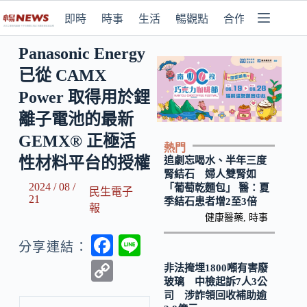
即時
時事
生活
暢觀點
合作媒體
Panasonic Energy
已從 CAMX
Power 取得用於鋰
離子電池的最新
GEMX® 正極活
熱門
性材料平台的授權
追劇忘喝水、半年三度
腎結石 婦人雙腎如
2024 / 08 /
「葡萄乾麵包」 醫：夏
民生電子
21
季結石患者增2至3倍
報
健康醫藥
,
時事
F
Li
分享連結：
ac
n
C
非法掩埋1800噸有害廢
玻璃 中檢起訴7人3公
e
e
o
司 涉詐領回收補助逾