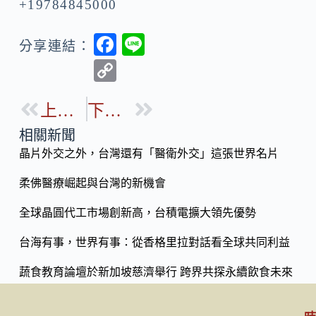
+19784845000
F
Li
分享連結：
ac
n
C
e
e
o
b
上一篇
下一篇
p
o
y
相關新聞
o
晶片外交之外，台灣還有「醫衛外交」這張世界名片
Li
k
n
柔佛醫療崛起與台灣的新機會
k
全球晶圓代工市場創新高，台積電擴大領先優勢
台海有事，世界有事：從香格里拉對話看全球共同利益
蔬食教育論壇於新加坡慈濟舉行 跨界共探永續飲食未來