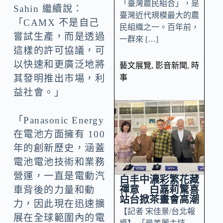
「臺灣農民組合」，是
Sahin 繼續說：
臺灣近代規模最大的農
「CAMX 不是自己
民組織之一。百年前，
嘗試生產，而是透過
一群來 […]
這樣的許可協議，可
以快速和更廣泛地將
藝文展覽
,
影音新聞
,
時
事
其發明推出市場，利
益社會。」
「Panasonic Energy
在電池方面擁有 100
年的創新歷史，涵蓋
電池電池技術和業務
營運，一直是電動汽
白丰中濃彩繁花藏
禪意 白嘉莉驚喜
車背後的力量和動
站台掀茶畫會高潮
力，因此現在迅速擴
【記者 宋佳景/台北報
展在全球範圍內的電