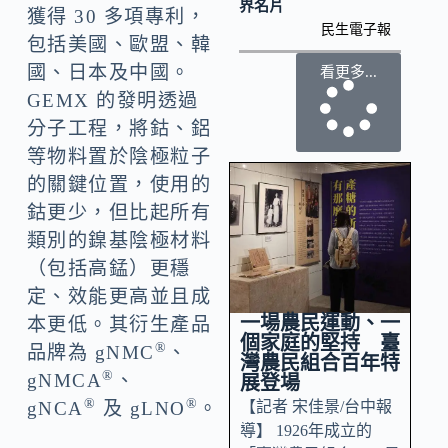
界名片
獲得 30 多項專利，
民生電子報
包括美國、歐盟、韓
國、日本及中國。
看更多...
GEMX 的發明透過
分子工程，將鈷、鋁
等物料置於陰極粒子
的關鍵位置，使用的
鈷更少，但比起所有
類別的鎳基陰極材料
（包括高錳）更穩
定、效能更高並且成
一場農民運動、一
本更低。其衍生產品
個家庭的堅持 臺
®
品牌為 gNMC
、
灣農民組合百年特
®
gNMCA
、
展登場
®
®
【記者 宋佳景/台中報
gNCA
及 gLNO
。
導】 1926年成立的